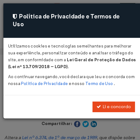
Política de Privacidade e Termos de
Uso
Acessar
Utilizamos cookies e tecnologias semelhantes para melhorar
sua experiência, personalizar conteúdo e analisar o tráfego do
site, em conformidade com a
Lei Geral de Proteção de Dados
Página Inicial
Legislações
Legislação Estadual - São Paulo
(Lei nº 13.709/2018 – LGPD)
.
Ao continuar navegando, você declara que leu e concorda com
Voltar
nossa
Política de Privacidade
e nosso
Termo de Uso
.
Lei nº 8.996 de 26/12/1994
Li e concordo
Publicado no DOE - SP em 27 dez 1994
Compartilhar:
Altera a
Lei nº 6.374, de 1º de março de 1989
, que dispõe sobre