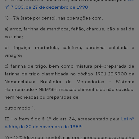
nº 7.003, de 27 de dezembro de 1990
:
"3 - 7% (sete por cento), nas operações com:
a) arroz, farinha de mandioca, feijão, charque, pão e sal de
cozinha;
b) lingüiça, mortadela, salsicha, sardinha enlatada e
vinagre;
c) farinha de trigo, bem como mistura pré-preparada de
farinha de trigo classificada no código 1901.20.9900 da
Nomenclatura Brasileira de Mercadorias - Sistema
Harmonizado - NBM/SH, massas alimentícias não cozidas,
nem recheadas ou preparadas de
outro modo;";
II - o item 6 do § 1º do art. 34, acrescentado pela
Lei nº
6.556, de 30 de novembro de 1989
:
"6 - 12% (doze por cento), nas operações com ave, coelho