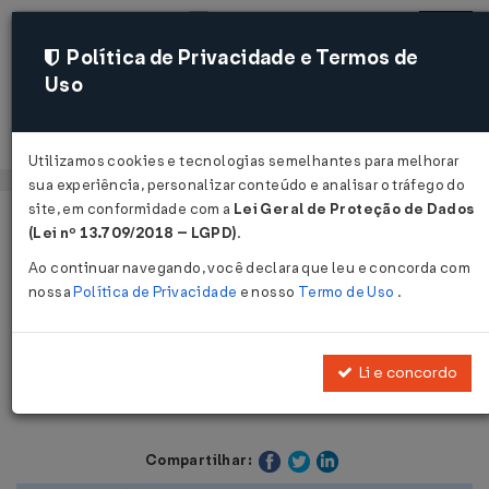
Política de Privacidade e Termos de
Uso
Acessar
Utilizamos cookies e tecnologias semelhantes para melhorar
sua experiência, personalizar conteúdo e analisar o tráfego do
site, em conformidade com a
Lei Geral de Proteção de Dados
Página Inicial
Legislações
Legislação Estadual - São Paulo
(Lei nº 13.709/2018 – LGPD)
.
Ao continuar navegando, você declara que leu e concorda com
Voltar
nossa
Política de Privacidade
e nosso
Termo de Uso
.
Resposta à Consulta nº 350 de
14/04/1981
Li e concordo
Compartilhar: