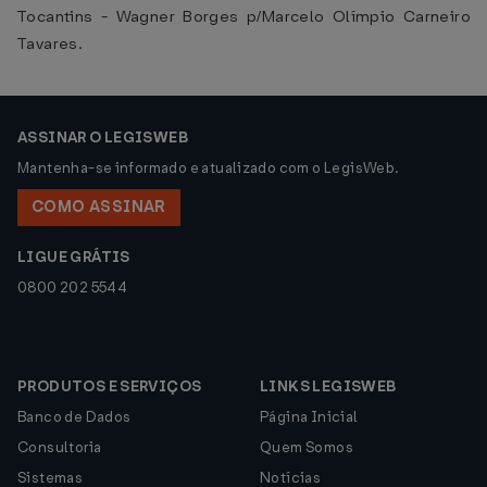
Tocantins - Wagner Borges p/Marcelo Olímpio Carneiro
Tavares.
ASSINAR O LEGISWEB
Mantenha-se informado e atualizado com o LegisWeb.
COMO ASSINAR
LIGUE GRÁTIS
0800 202 5544
PRODUTOS E SERVIÇOS
LINKS LEGISWEB
Banco de Dados
Página Inicial
Consultoria
Quem Somos
Sistemas
Notícias