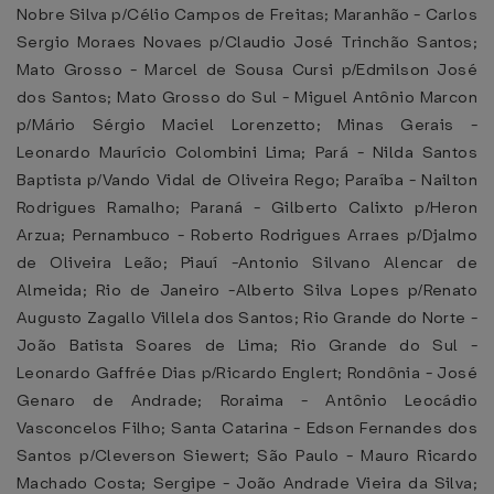
Nobre Silva p/Célio Campos de Freitas; Maranhão - Carlos
Sergio Moraes Novaes p/Claudio José Trinchão Santos;
Mato Grosso - Marcel de Sousa Cursi p/Edmilson José
dos Santos; Mato Grosso do Sul - Miguel Antônio Marcon
p/Mário Sérgio Maciel Lorenzetto; Minas Gerais -
Leonardo Maurício Colombini Lima; Pará - Nilda Santos
Baptista p/Vando Vidal de Oliveira Rego; Paraíba - Nailton
Rodrigues Ramalho; Paraná - Gilberto Calixto p/Heron
Arzua; Pernambuco - Roberto Rodrigues Arraes p/Djalmo
de Oliveira Leão; Piauí -Antonio Silvano Alencar de
Almeida; Rio de Janeiro -Alberto Silva Lopes p/Renato
Augusto Zagallo Villela dos Santos; Rio Grande do Norte -
João Batista Soares de Lima; Rio Grande do Sul -
Leonardo Gaffrée Dias p/Ricardo Englert; Rondônia - José
Genaro de Andrade; Roraima - Antônio Leocádio
Vasconcelos Filho; Santa Catarina - Edson Fernandes dos
Santos p/Cleverson Siewert; São Paulo - Mauro Ricardo
Machado Costa; Sergipe - João Andrade Vieira da Silva;