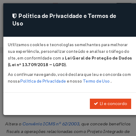
Política de Privacidade e Termos de
Uso
Acessar
Utilizamos cookies e tecnologias semelhantes para melhorar
sua experiência, personalizar conteúdo e analisar o tráfego do
site, em conformidade com a
Lei Geral de Proteção de Dados
Página Inicial
Legislações
Legislação Federal
Voltar
(Lei nº 13.709/2018 – LGPD)
.
Ao continuar navegando, você declara que leu e concorda com
Convênio ICMS nº 153 de
nossa
Política de Privacidade
e nosso
Termo de Uso
.
24/09/2010
Publicado no DOU em 28 set 2010
Li e concordo
Compartilhar:
Altera o
Convênio ICMS nº 62/2003
, que concede benefícios
fiscais a operações relacionadas com o Projeto Integrado de