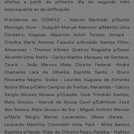
efeitos a partir do primeiro dia do segundo mês
subsequente ao da ratificação.
Presidente do CONFAZ - Nelson Machado p/Guido
Mantega; Acre - Joaquim Manuel Mansour p/Mâncio Lima
Cordeiro; Alagoas -Maurício Acioli Toledo; Amapá -
Cristina Maria Amoras Favacho p/Arnaldo Santos Filho;
Amazonas - Thomaz Afonso Queiroz Nogueira p/Isper
Abrahim Lima; Bahia - Carlos Martins Marques de Santana;
Ceará - João Marcos Maia; Distrito Federal -André
Clemente Lara de Oliveira; Espírito Santo - Bruno
Pessanha Negris; Goiás - Lourdes Augusta de Almeida
Nobre Silva p/Célio Campos de Freitas; Maranhão - Carlos
Sergio Moraes Novaes p/Claudio José Trinchão Santos;
Mato Grosso - Marcel de Sousa Cursi p/Edmilson José
dos Santos; Mato Grosso do Sul - Miguel Antônio Marcon
p/Mário Sérgio Maciel Lorenzetto; Minas Gerais -
Leonardo Maurício Colombini Lima; Pará - Nilda Santos
Baptista p/Vando Vidal de Oliveira Rego; Paraíba - Nailton