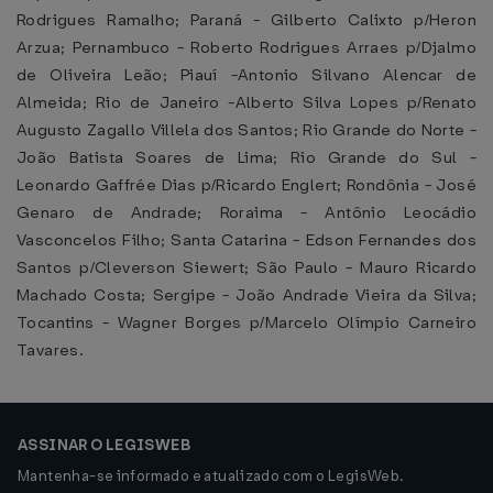
Rodrigues Ramalho; Paraná - Gilberto Calixto p/Heron
Arzua; Pernambuco - Roberto Rodrigues Arraes p/Djalmo
de Oliveira Leão; Piauí -Antonio Silvano Alencar de
Almeida; Rio de Janeiro -Alberto Silva Lopes p/Renato
Augusto Zagallo Villela dos Santos; Rio Grande do Norte -
João Batista Soares de Lima; Rio Grande do Sul -
Leonardo Gaffrée Dias p/Ricardo Englert; Rondônia - José
Genaro de Andrade; Roraima - Antônio Leocádio
Vasconcelos Filho; Santa Catarina - Edson Fernandes dos
Santos p/Cleverson Siewert; São Paulo - Mauro Ricardo
Machado Costa; Sergipe - João Andrade Vieira da Silva;
Tocantins - Wagner Borges p/Marcelo Olímpio Carneiro
Tavares.
ASSINAR O LEGISWEB
Mantenha-se informado e atualizado com o LegisWeb.