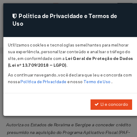
Política de Privacidade e Termos de
Uso
Acessar
Utilizamos cookies e tecnologias semelhantes para melhorar
sua experiência, personalizar conteúdo e analisar o tráfego do
site, em conformidade com a
Lei Geral de Proteção de Dados
Página Inicial
Legislações
Legislação Federal
Voltar
(Lei nº 13.709/2018 – LGPD)
.
Ao continuar navegando, você declara que leu e concorda com
Convênio ICMS nº 155 de
nossa
Política de Privacidade
e nosso
Termo de Uso
.
24/09/2010
Publicado no DOU em 28 set 2010
Li e concordo
Compartilhar:
Autoriza os Estados de Roraima e Sergipe a conceder crédito
presumido na aquisição do Programa Aplicativo Fiscal (PAF-