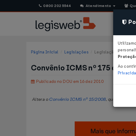
0800 202 5544
Atendimento
Qu
Pol
Utilizam
personali
Página Inicial
Legislações
Legislação Federal
Proteção
Convênio ICMS nº 175 de 10
Ao conti
Privacid
Publicado no DOU em 16 dez 2010
Altera o
Convênio ICMS nº 15/2008
, que dispõe s