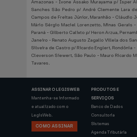
Amazonas - Ivone Assako Murayama p/ Isper Abr
Sanches São Pedro p/ André Clemente Lara de O
Campos de Freitas Júnior, Maranhão - Cláudio J
Mário Sérgio Maciel Lorenzetto, Minas Gerais -
Paraná - Gilberto Calixto p/ Heron Arzua, Pernamb
Janeiro - Renato Augusto Zagallo Villela dos Sa
Silveira de Castro p/ Ricardo Englert, Rondônia
Cleverson Siewert, São Paulo - Mauro Ricardo M
Tavares.
ASSINAR O LEGISWEB
PRODUTOS E
Mantenha-se informado
SERVIÇOS
e atualizado com o
Banco de Dados
LegisWeb.
Consultoria
Sistemas
COMO ASSINAR
Agenda Tributária