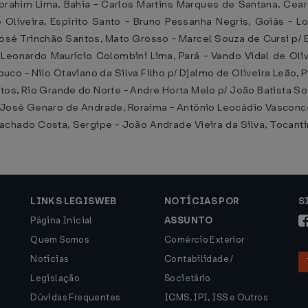
ahim Lima, Bahia - Carlos Martins Marques de Santana, Ceará 
liveira, Espírito Santo - Bruno Pessanha Negris, Goiás - L
osé Trinchão Santos, Mato Grosso - Marcel Souza de Cursi p/
 Leonardo Maurício Colombini Lima, Pará - Vando Vidal de Oliv
uco - Nilo Otaviano da Silva Filho p/ Djalmo de Oliveira Leão, 
ntos, Rio Grande do Norte - Andre Horta Melo p/ João Batista So
 - José Genaro de Andrade, Roraima - Antônio Leocádio Vasconce
achado Costa, Sergipe - João Andrade Vieira da Silva, Tocant
LINKS LEGISWEB
NOTÍCIAS POR
S
Página Inicial
ASSUNTO
Quem Somos
Comércio Exterior
Notícias
Contabilidade /
Legislação
Societário
Dúvidas Frequentes
ICMS, IPI, ISS e Outros