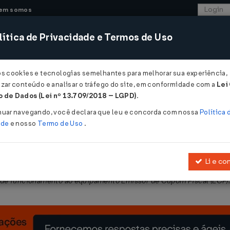
em somos
ítica de Privacidade e Termos de Uso
CONSULTORIA
SISTEMAS
COMÉRCIO EXTER
os cookies e tecnologias semelhantes para melhorar sua experiência,
zar conteúdo e analisar o tráfego do site, em conformidade com a
Lei
 de Dados (Lei nº 13.709/2018 – LGPD)
.
/12/2010
nuar navegando, você declara que leu e concorda com nossa
Política 
ade
e nosso
Termo de Uso
.
Li e co
obre normas e procedimentos relativos à análise de Programa Aplic
de funcionamento ao equipamento Emissor de Cupom Fiscal (ECF)