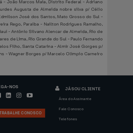
- João Marcos Maia, Distrito Federal - Adriano
ourdes Augusta de Almeida nobre silva p/ Célio
 Edmilson José dos Santos, Mato Grosso do Sul -
eira Rego, Paraíba - Nailton Rodrigues Ramalho,
Piauí - Antônio Silvano Alencar de Almeida, Rio de
ares de Lima, Rio Grande do Sul - Paulo Fernando
los Filho, Santa Catarina - Almir José Gorges p/
ins - Wagner Borges p/ Marcelo Olímpio Carneiro
IGA-NOS
JÁ SOU CLIENTE
Área do Assinante
Fale Conosco
TRABALHE CONOSCO
Telefones