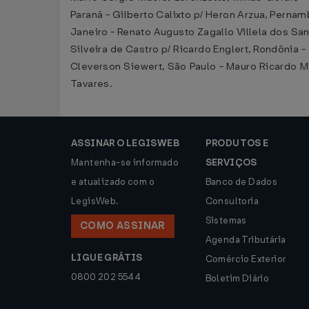
Paraná - Gilberto Calixto p/ Heron Arzua, Pernamb
Janeiro - Renato Augusto Zagallo Villela dos Sa
Silveira de Castro p/ Ricardo Englert, Rondônia
Cleverson Siewert, São Paulo - Mauro Ricardo M
Tavares.
ASSINAR O LEGISWEB
PRODUTOS E
Mantenha-se informado
SERVIÇOS
e atualizado com o
Banco de Dados
LegisWeb.
Consultoria
Sistemas
COMO ASSINAR
Agenda Tributária
LIGUE GRÁTIS
Comércio Exterior
0800 202 5544
Boletim Diário