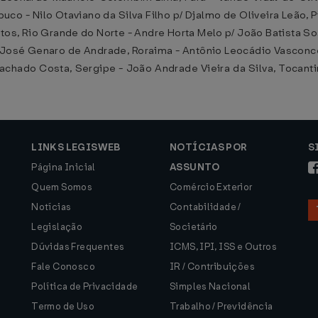
uco - Nilo Otaviano da Silva Filho p/ Djalmo de Oliveira Leão, 
ntos, Rio Grande do Norte - Andre Horta Melo p/ João Batista So
 - José Genaro de Andrade, Roraima - Antônio Leocádio Vasconce
achado Costa, Sergipe - João Andrade Vieira da Silva, Tocant
LINKS LEGISWEB
NOTÍCIAS POR
S
Página Inicial
ASSUNTO
Quem Somos
Comércio Exterior
Notícias
Contabilidade /
Legislação
Societário
Dúvidas Frequentes
ICMS, IPI, ISS e Outros
Fale Conosco
IR / Contribuições
Política de Privacidade
Simples Nacional
Termo de Uso
Trabalho / Previdência