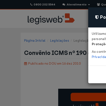
0800 202 5544
Atendimento
Qu
Pol
Utilizam
personali
Página Inicial
Legislações
Legislação Federal
Proteção
Convênio ICMS nº 190 de 10
Ao conti
Privacid
Publicado no DOU em 16 dez 2010
Conv