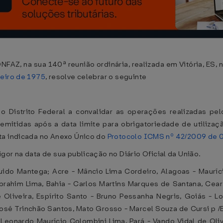
NFAZ, na sua 140ª reunião ordinária, realizada em Vitória, ES,
neiro de 1975
, resolve celebrar o seguinte
 o Distrito Federal a convalidar as operações realizadas pe
mitidas após a data limite para obrigatoriedade de utilizaçã
ta indicada no Anexo Único do
Protocolo ICMS nº 42/2009 de 0
gor na data de sua publicação no Diário Oficial da União.
do Mantega; Acre - Mâncio Lima Cordeiro, Alagoas - Maurício
ahim Lima, Bahia - Carlos Martins Marques de Santana, Ceará 
liveira, Espírito Santo - Bruno Pessanha Negris, Goiás - L
osé Trinchão Santos, Mato Grosso - Marcel Souza de Cursi p 
 Leonardo Maurício Colombini Lima, Pará - Vando Vidal de Oliv