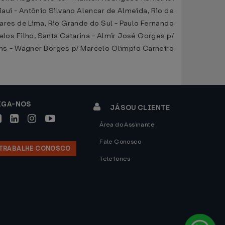
Piauí - Antônio Silvano Alencar de Almeida, Rio de
ares de Lima, Rio Grande do Sul - Paulo Fernando
los Filho, Santa Catarina - Almir José Gorges p/
ins - Wagner Borges p/ Marcelo Olímpio Carneiro
IGA-NOS
JÁ SOU CLIENTE
Área do Assinante
Fale Conosco
TRABALHE CONOSCO
Telefones