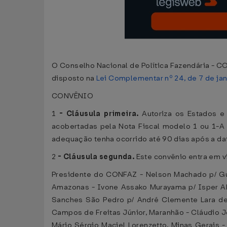
O Conselho Nacional de Política Fazendária - CO
disposto na
Lei Complementar nº 24, de 7 de ja
CONVÊNIO
1
-
Cláusula primeira.
Autoriza os Estados e
acobertadas pela Nota Fiscal modelo 1 ou 1-A e
adequação tenha ocorrido até 90 dias após a da
2
-
Cláusula segunda.
Este convênio entra em vi
Presidente do CONFAZ - Nelson Machado p/ Gui
Amazonas - Ivone Assako Murayama p/ Isper Abr
Sanches São Pedro p/ André Clemente Lara de O
Campos de Freitas Júnior, Maranhão - Cláudio J
Mário Sérgio Maciel Lorenzetto, Minas Gerais -