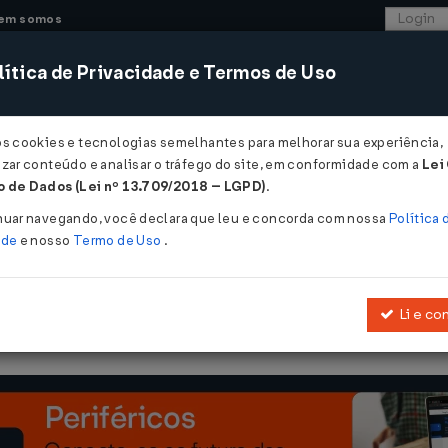
em somos
ítica de Privacidade e Termos de Uso
CONSULTORIA
SISTEMAS
COMÉRCIO EXTER
os cookies e tecnologias semelhantes para melhorar sua experiência,
zar conteúdo e analisar o tráfego do site, em conformidade com a
Lei
 de Dados (Lei nº 13.709/2018 – LGPD)
.
/12/2010
nuar navegando, você declara que leu e concorda com nossa
Política 
ade
e nosso
Termo de Uso
.
Li e co
alida operações realizadas por empresas optantes do Simples Naci