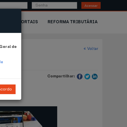
Acessar
IOR
PORTAIS
REFORMA TRIBUTÁRIA
 Geral de
Voltar
de
Compartilhar:
ncordo
onal.