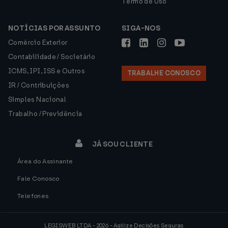
Termo de Uso
NOTÍCIAS POR ASSUNTO
SIGA-NOS
Comércio Exterior
Contabilidade / Societário
ICMS, IPI, ISS e Outros
TRABALHE CONOSCO
IR / Contribuições
Simples Nacional
Trabalho / Previdência
JÁ SOU CLIENTE
Área do Assinante
Fale Conosco
Telefones
LEGISWEB LTDA - 2026 - Agilize Decisões Seguras