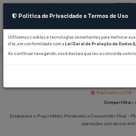
Política de Privacidade e Termos de Uso
Utilizamos cookies e tecnologias semelhantes para melhorar sua e
Acessar
site, em conformidade com a
Lei Geral de Proteção de Dados (
Ao continuar navegando, você declara que leu e concorda com n
Página Inicial
Legislações
Legislação Estadual - Sergipe
Portaria SEFAZ nº 1.267 de 12/09/20
Publicado no DOE - 
Compartilhar:
Estabelece o Preço Médio Ponderado a Consumidor Final - PMPF
operações com álcool etíli