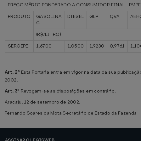
PREÇO MÉDIO PONDERADO A CONSUMIDOR FINAL - PMPF
PRODUTO
GASOLINA
DIESEL
GLP
QVA
AEH
C
(R$/LITRO)
SERGIPE
1,6700
1,0500
1,9230
0,9761
1,1
Art. 2º
Esta Portaria entra em vigor na data da sua publicaçã
2002.
Art. 3º
Revogam-se as disposições em contrário.
Aracaju, 12 de setembro de 2002.
Fernando Soares da Mota Secretário de Estado da Fazenda
ASSINAR O LEGISWEB