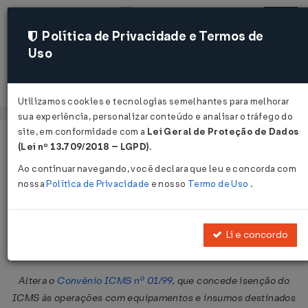
Política de Privacidade e Termos de
Uso
Acessar
Utilizamos cookies e tecnologias semelhantes para melhorar
sua experiência, personalizar conteúdo e analisar o tráfego do
site, em conformidade com a
Lei Geral de Proteção de Dados
Página Inicial
Legislações
Legislação Federal
Voltar
(Lei nº 13.709/2018 – LGPD)
.
Ao continuar navegando, você declara que leu e concorda com
Convênio ICMS nº 30 de
nossa
Política de Privacidade
e nosso
Termo de Uso
.
03/04/2009
Publicado no DOU em 8 abr 2009
Li e concordo
Compartilhar:
Altera o
Convênio ICMS nº 01/99
, que concede isenção do
ICMS às operações com equipamentos e insumos destinados