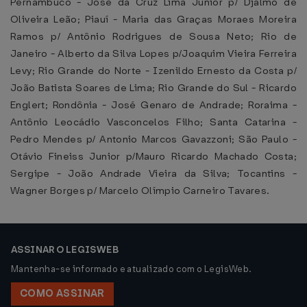
Pernambuco - José da Cruz Lima Junior p/ Djalmo de
Oliveira Leão; Piauí - Maria das Graças Moraes Moreira
Ramos p/ Antônio Rodrigues de Sousa Neto; Rio de
Janeiro - Alberto da Silva Lopes p/Joaquim Vieira Ferreira
Levy; Rio Grande do Norte - Izenildo Ernesto da Costa p/
João Batista Soares de Lima; Rio Grande do Sul - Ricardo
Englert; Rondônia - José Genaro de Andrade; Roraima -
Antônio Leocádio Vasconcelos Filho; Santa Catarina -
Pedro Mendes p/ Antonio Marcos Gavazzoni; São Paulo -
Otávio Fineiss Junior p/Mauro Ricardo Machado Costa;
Sergipe - João Andrade Vieira da Silva; Tocantins -
Wagner Borges p/ Marcelo Olímpio Carneiro Tavares.
ASSINAR O LEGISWEB
Mantenha-se informado e atualizado com o LegisWeb.
COMO ASSINAR