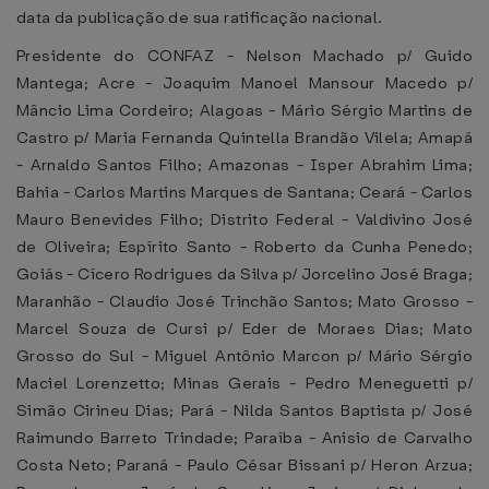
data da publicação de sua ratificação nacional.
Presidente do CONFAZ - Nelson Machado p/ Guido
Mantega; Acre - Joaquim Manoel Mansour Macedo p/
Mâncio Lima Cordeiro; Alagoas - Mário Sérgio Martins de
Castro p/ Maria Fernanda Quintella Brandão Vilela; Amapá
- Arnaldo Santos Filho; Amazonas - Isper Abrahim Lima;
Bahia - Carlos Martins Marques de Santana; Ceará - Carlos
Mauro Benevides Filho; Distrito Federal - Valdivino José
de Oliveira; Espírito Santo - Roberto da Cunha Penedo;
Goiás - Cícero Rodrigues da Silva p/ Jorcelino José Braga;
Maranhão - Claudio José Trinchão Santos; Mato Grosso -
Marcel Souza de Cursi p/ Eder de Moraes Dias; Mato
Grosso do Sul - Miguel Antônio Marcon p/ Mário Sérgio
Maciel Lorenzetto; Minas Gerais - Pedro Meneguetti p/
Simão Cirineu Dias; Pará - Nilda Santos Baptista p/ José
Raimundo Barreto Trindade; Paraíba - Anisio de Carvalho
Costa Neto; Paraná - Paulo César Bissani p/ Heron Arzua;