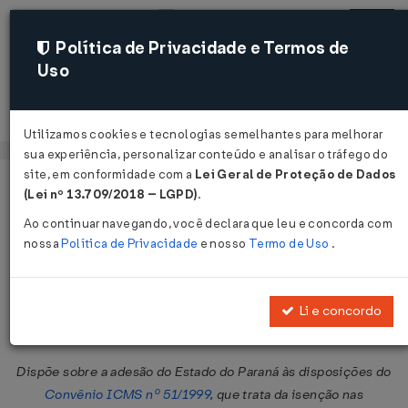
Política de Privacidade e Termos de
Uso
Acessar
Utilizamos cookies e tecnologias semelhantes para melhorar
sua experiência, personalizar conteúdo e analisar o tráfego do
site, em conformidade com a
Lei Geral de Proteção de Dados
Página Inicial
Legislações
Legislação Federal
Voltar
(Lei nº 13.709/2018 – LGPD)
.
Ao continuar navegando, você declara que leu e concorda com
Convênio ICMS nº 68 de
nossa
Política de Privacidade
e nosso
Termo de Uso
.
03/07/2009
Publicado no DOU em 9 jul 2009
Li e concordo
Compartilhar:
Dispõe sobre a adesão do Estado do Paraná às disposições do
Convênio ICMS nº 51/1999
, que trata da isenção nas