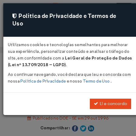
Política de Privacidade e Termos de
Uso
Acessar
Utilizamos cookies e tecnologias semelhantes para melhorar
sua experiência, personalizar conteúdo e analisar o tráfego do
site, em conformidade com a
Lei Geral de Proteção de Dados
Página Inicial
Legislações
Legislação Estadual - Sergipe
(Lei nº 13.709/2018 – LGPD)
.
Ao continuar navegando, você declara que leu e concorda com
Voltar
nossa
Política de Privacidade
e nosso
Termo de Uso
.
Portaria SEFAZ nº 1.315 de
23/10/1996
Li e concordo
Publicado no DOE - SE em 29 out 1996
Compartilhar: