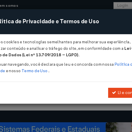
em somos
ítica de Privacidade e Termos de Uso
CONSULTORIA
SISTEMAS
COMÉRCIO EXTER
os cookies e tecnologias semelhantes para melhorar sua experiência,
zar conteúdo e analisar o tráfego do site, em conformidade com a
Lei
- Sergipe
 de Dados (Lei nº 13.709/2018 – LGPD)
.
1996
nuar navegando, você declara que leu e concorda com nossa
Política 
ade
e nosso
Termo de Uso
.
Li e co
 julho de 1996
, que institui a Guia de Informação das Operações e 