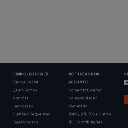
LINKS LEGISWEB
NOTÍCIAS POR
S
Página Inicial
ASSUNTO
Quem Somos
Comércio Exterior
Notícias
Contabilidade /
Legislação
Societário
Dúvidas Frequentes
ICMS, IPI, ISS e Outros
Fale Conosco
IR / Contribuições