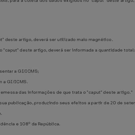
MS, para a coleta dos dados exigidos no "caput" deste artigo
t" deste artigo, deverá ser utilizado maio magnético.
"caput" deste artigo, deverá ser informada a quantidade total
esentar a GI/ICMS;
am a GI/ICMS.
messa das informações de que trata o "caput" deste artigo."
sua publicação, produzindo seus efeitos a partir de 20 de set
.
ndência e 108º da República.