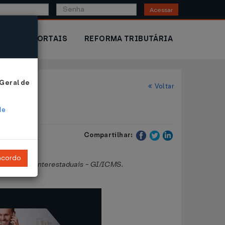
Acessar
IOR
PORTAIS
REFORMA TRIBUTÁRIA
 Geral de
Voltar
de
Compartilhar:
ncordo
Prestações Interestaduais - GI/ICMS.