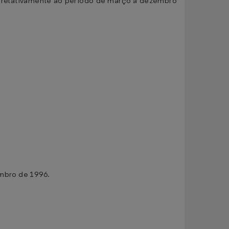
, relativamente ao período de março a dezembro
:
embro de 1996.