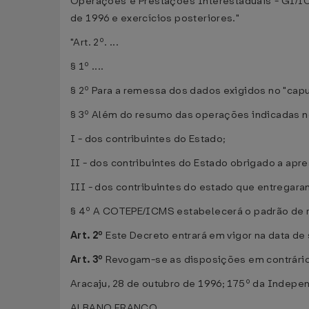
Operações e Prestações Interestaduais - GI/IC
de 1996 e exercícios posteriores."
"Art. 2º. ...
§ 1º ....
§ 2º Para a remessa dos dados exigidos no "capu
§ 3º Além do resumo das operações indicadas no 
I - dos contribuintes do Estado;
II - dos contribuintes do Estado obrigado a apr
III - dos contribuintes do estado que entregar
§ 4º A COTEPE/ICMS estabelecerá o padrão de re
Art. 2º
Este Decreto entrará em vigor na data de 
Art. 3º
Revogam-se as disposições em contrário
Aracaju, 28 de outubro de 1996; 175º da Indepe
ALBANO FRANCO