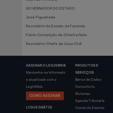
GOVERNADOR DO ESTADO
José Figueiredo
Secretário de Estado da Fazenda
Flávio Conceição de Oliveira Neto
Secretário-Chefe da Casa Civil
ASSINAR O LEGISWEB
PRODUTOS E
Mantenha-se informado
SERVIÇOS
e atualizado com o
Banco de Dados
LegisWeb.
Consultoria
Sistemas
COMO ASSINAR
Agenda Tributária
LIGUE GRÁTIS
Comércio Exterior