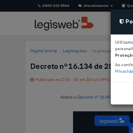
0800 202 5544
Atendimento
Qu
Pol
Utilizam
personali
Página Inicial
Legislações
Legislação Estadual 
Proteção
Decreto nº 16.134 de 28/10/
Ao conti
Privacid
Publicado no DOE - SE em 30 out 1996
Altera o
Decreto nº 15.959, de 10 de