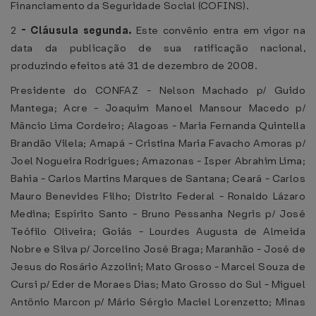
Financiamento da Seguridade Social (COFINS).
2
-
Cláusula segunda.
Este convênio entra em vigor na
data da publicação de sua ratificação nacional,
produzindo efeitos até 31 de dezembro de 2008.
Presidente do CONFAZ - Nelson Machado p/ Guido
Mantega; Acre - Joaquim Manoel Mansour Macedo p/
Mâncio Lima Cordeiro; Alagoas - Maria Fernanda Quintella
Brandão Vilela; Amapá - Cristina Maria Favacho Amoras p/
Joel Nogueira Rodrigues; Amazonas - Isper Abrahim Lima;
Bahia - Carlos Martins Marques de Santana; Ceará - Carlos
Mauro Benevides Filho; Distrito Federal - Ronaldo Lázaro
Medina; Espírito Santo - Bruno Pessanha Negris p/ José
Teófilo Oliveira; Goiás - Lourdes Augusta de Almeida
Nobre e Silva p/ Jorcelino José Braga; Maranhão - José de
Jesus do Rosário Azzolini; Mato Grosso - Marcel Souza de
Cursi p/ Eder de Moraes Dias; Mato Grosso do Sul - Miguel
Antônio Marcon p/ Mário Sérgio Maciel Lorenzetto; Minas