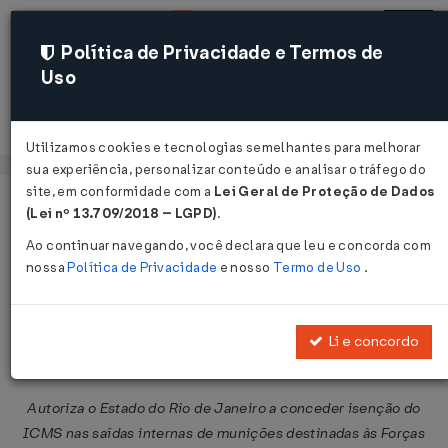
Política de Privacidade e Termos de
Uso
Acessar
Utilizamos cookies e tecnologias semelhantes para melhorar
sua experiência, personalizar conteúdo e analisar o tráfego do
site, em conformidade com a
Lei Geral de Proteção de Dados
Página Inicial
Legislações
Legislação Federal
Voltar
(Lei nº 13.709/2018 – LGPD)
.
Ao continuar navegando, você declara que leu e concorda com
Convênio ICMS Nº 5 DE
nossa
Política de Privacidade
e nosso
Termo de Uso
.
04/04/2008
Publicado no DOU em 9 abr 2008
Li e concordo
Compartilhar:
Autoriza o Estado do Rio de Janeiro a conceder isenção do
ICMS nas saídas internas de munições destinadas às Forças