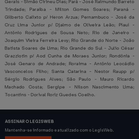
Gerais - Simão Cirineu Dias; Pará - José Raimundo Barreto
Trindade; Paraíba - Milton Gomes Soares; Paraná -
Gilberto Calixto p/ Heron Arzua; Pernambuco - José da
Cruz Lima Junior p/ Djalmo de Oliveira Leão; Piauí -
Antônio Rodrigues de Sousa Neto; Rio de Janeiro -
Joaquim Vieira Ferreira Levy; Rio Grande do Norte - João
Batista Soares de Lima; Rio Grande do Sul - Julio César
Grazziotin p/ Aod Cunha de Moraes Junior; Rondônia -
José Genaro de Andrade; Roraima - Antônio Leocádio
Vasconcelos Filho; Santa Catarina - Nestor Raupp p/
Sérgio Rodrigues Alves; São Paulo - Mauro Ricardo
Machado Costa; Sergipe - Nilson Nascimento Lima;
Tocantins - Dorival Roriz Guedes Coelho.
ASSINAR O LEGISWEB
Mantenha-se informado e atualizado com o LegisWeb.