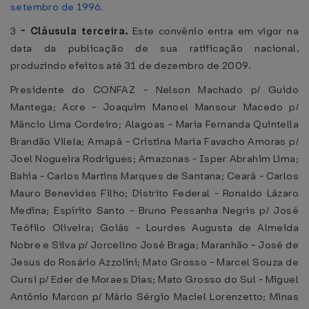
setembro de 1996
.
3
-
Cláusula terceira.
Este convênio entra em vigor na
data da publicação de sua ratificação nacional,
produzindo efeitos até 31 de dezembro de 2009.
Presidente do CONFAZ - Nelson Machado p/ Guido
Mantega; Acre - Joaquim Manoel Mansour Macedo p/
Mâncio Lima Cordeiro; Alagoas - Maria Fernanda Quintella
Brandão Vilela; Amapá - Cristina Maria Favacho Amoras p/
Joel Nogueira Rodrigues; Amazonas - Isper Abrahim Lima;
Bahia - Carlos Martins Marques de Santana; Ceará - Carlos
Mauro Benevides Filho; Distrito Federal - Ronaldo Lázaro
Medina; Espírito Santo - Bruno Pessanha Negris p/ José
Teófilo Oliveira; Goiás - Lourdes Augusta de Almeida
Nobre e Silva p/ Jorcelino José Braga; Maranhão - José de
Jesus do Rosário Azzolini; Mato Grosso - Marcel Souza de
Cursi p/ Eder de Moraes Dias; Mato Grosso do Sul - Miguel
Antônio Marcon p/ Mário Sérgio Maciel Lorenzetto; Minas