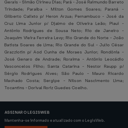
Gerais - Simão Cirineu Dias; Pará - José Raimundo Barreto
Trindade; Paraíba - Milton Gomes Soares; Paraná -
Gilberto Calixto p/ Heron Arzua; Pernambuco - José da
Cruz Lima Junior p/ Djalmo de Oliveira Leão; Piauí -
Antônio Rodrigues de Sousa Neto; Rio de Janeiro -
Joaquim Vieira Ferreira Levy; Rio Grande do Norte - João
Batista Soares de Lima; Rio Grande do Sul - Julio César
Grazziotin p/ Aod Cunha de Moraes Junior; Rondônia -
José Genaro de Andrade; Roraima - Antônio Leocádio
Vasconcelos Filho; Santa Catarina - Nestor Raupp p/
Sérgio Rodrigues Alves; São Paulo - Mauro Ricardo
Machado Costa; Sergipe - Nilson Nascimento Lima;
Tocantins - Dorival Roriz Guedes Coelho.
ASSINAR O LEGISWEB
Mantenha-se informado e atualizado com o LegisWeb.