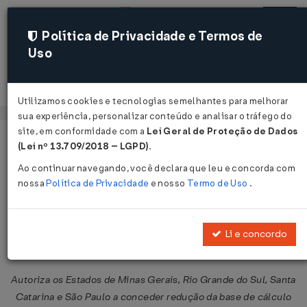
Política de Privacidade e Termos de
Uso
Acessar
Utilizamos cookies e tecnologias semelhantes para melhorar
sua experiência, personalizar conteúdo e analisar o tráfego do
site, em conformidade com a
Lei Geral de Proteção de Dados
Página Inicial
Legislações
Legislação Federal
Voltar
(Lei nº 13.709/2018 – LGPD)
.
Ao continuar navegando, você declara que leu e concorda com
Convênio ICMS Nº 16 DE
nossa
Política de Privacidade
e nosso
Termo de Uso
.
04/04/2008
Publicado no DOU em 9 abr 2008
Li e concordo
Compartilhar:
Autoriza os Estados de Minas Gerais, Rio Grande do Sul, Santa
Catarina e São Paulo a conceder redução da base de cálculo