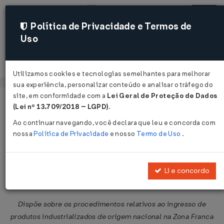
Política de Privacidade e Termos de
Uso
Acessar
Utilizamos cookies e tecnologias semelhantes para melhorar
sua experiência, personalizar conteúdo e analisar o tráfego do
site, em conformidade com a
Lei Geral de Proteção de Dados
Página Inicial
Legislações
Legislação Federal
Voltar
(Lei nº 13.709/2018 – LGPD)
.
Ao continuar navegando, você declara que leu e concorda com
Convênio ICMS Nº 23 DE
nossa
Política de Privacidade
e nosso
Termo de Uso
.
04/04/2008
Publicado no DOU em 4 abr 2008
Li e concordo
Compartilhar:
Dispõe sobre os procedimentos relativos ao ingresso de
produtos industrializados de origem nacional na Zona Franca