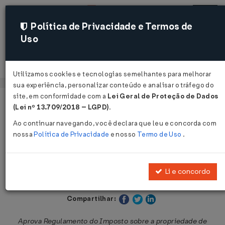
Política de Privacidade e Termos de
Uso
Acessar
Utilizamos cookies e tecnologias semelhantes para melhorar
sua experiência, personalizar conteúdo e analisar o tráfego do
site, em conformidade com a
Lei Geral de Proteção de Dados
Página Inicial
Legislações
Legislação Estadual - Sergipe
(Lei nº 13.709/2018 – LGPD)
.
Ao continuar navegando, você declara que leu e concorda com
Voltar
nossa
Política de Privacidade
e nosso
Termo de Uso
.
Decreto nº 13.459 de 29/12/1992
Li e concordo
Publicado no DOE - SE em 30 dez 1992
Compartilhar:
Aprova Regulamento do Imposto sobre a propriedade de