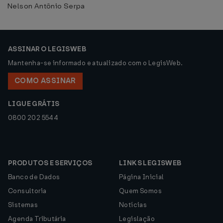
Nelson Antônio Serpa
ASSINAR O LEGISWEB
Mantenha-se informado e atualizado com o LegisWeb.
COMO ASSINAR
LIGUE GRÁTIS
0800 202 5544
PRODUTOS E SERVIÇOS
LINKS LEGISWEB
Banco de Dados
Página Inicial
Consultoria
Quem Somos
Sistemas
Notícias
Agenda Tributária
Legislação