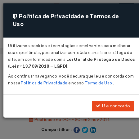
Política de Privacidade e Termos de
Uso
Acessar
Utilizamos cookies e tecnologias semelhantes para melhorar
sua experiência, personalizar conteúdo e analisar o tráfego do
site, em conformidade com a
Lei Geral de Proteção de Dados
Página Inicial
Legislações
(Lei nº 13.709/2018 – LGPD)
.
Legislação Estadual - Santa Catarina
Ao continuar navegando, você declara que leu e concorda com
nossa
Política de Privacidade
e nosso
Termo de Uso
.
Voltar
Decreto nº 631 de 03/11/2011
Li e concordo
Publicado no DOE - SC em 3 nov 2011
Compartilhar: