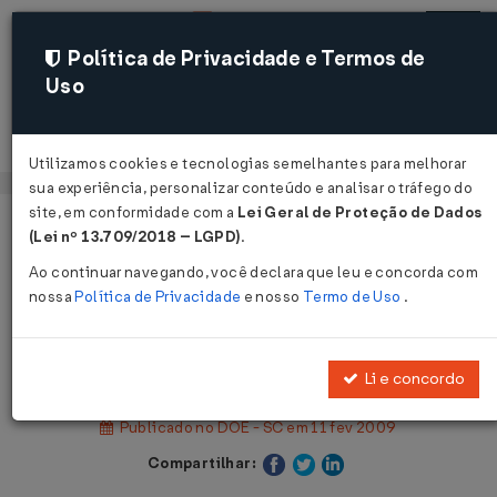
Política de Privacidade e Termos de
Uso
Acessar
Utilizamos cookies e tecnologias semelhantes para melhorar
sua experiência, personalizar conteúdo e analisar o tráfego do
site, em conformidade com a
Lei Geral de Proteção de Dados
Página Inicial
Legislações
(Lei nº 13.709/2018 – LGPD)
.
Legislação Estadual - Santa Catarina
Ao continuar navegando, você declara que leu e concorda com
nossa
Política de Privacidade
e nosso
Termo de Uso
.
Voltar
Decreto nº 2.092 de 11/02/2009
Li e concordo
Publicado no DOE - SC em 11 fev 2009
Compartilhar: