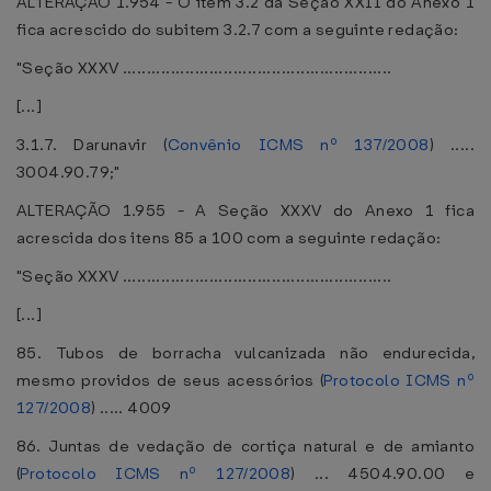
ALTERAÇÃO 1.954 - O item 3.2 da Seção XXII do Anexo 1
fica acrescido do subitem 3.2.7 com a seguinte redação:
"Seção XXXV ........................................................
[...]
3.1.7. Darunavir (
Convênio ICMS nº 137/2008
) .....
3004.90.79;"
ALTERAÇÃO 1.955 - A Seção XXXV do Anexo 1 fica
acrescida dos itens 85 a 100 com a seguinte redação:
"Seção XXXV ........................................................
[...]
85. Tubos de borracha vulcanizada não endurecida,
mesmo providos de seus acessórios (
Protocolo ICMS nº
127/2008
) ..... 4009
86. Juntas de vedação de cortiça natural e de amianto
(
Protocolo ICMS nº 127/2008
) ... 4504.90.00 e