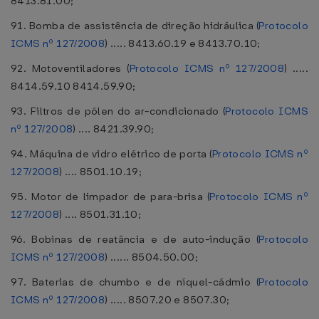
8413.81.00;
91. Bomba de assistência de direção hidráulica (
Protocolo
ICMS nº 127/2008
) ..... 8413.60.19 e 8413.70.10;
92. Motoventiladores (
Protocolo ICMS nº 127/2008
) .....
8414.59.10 8414.59.90;
93. Filtros de pólen do ar-condicionado (
Protocolo ICMS
nº 127/2008
) .... 8421.39.90;
94. Máquina de vidro elétrico de porta (
Protocolo ICMS nº
127/2008
) .... 8501.10.19;
95. Motor de limpador de para-brisa (
Protocolo ICMS nº
127/2008
) .... 8501.31.10;
96. Bobinas de reatância e de auto-indução (
Protocolo
ICMS nº 127/2008
) ...... 8504.50.00;
97. Baterias de chumbo e de níquel-cádmio (
Protocolo
ICMS nº 127/2008
) ..... 8507.20 e 8507.30;