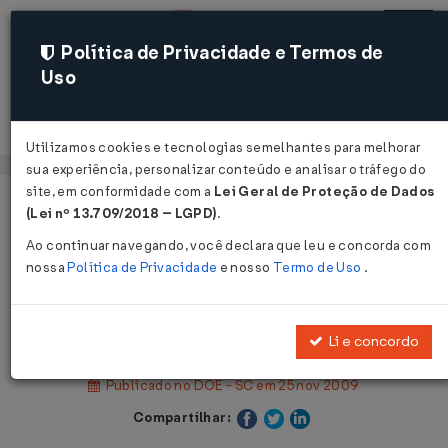
Política de Privacidade e Termos de
Uso
Acessar
Utilizamos cookies e tecnologias semelhantes para melhorar
sua experiência, personalizar conteúdo e analisar o tráfego do
site, em conformidade com a
Lei Geral de Proteção de Dados
Página Inicial
Legislações
(Lei nº 13.709/2018 – LGPD)
.
Legislação Estadual - Santa Catarina
Ao continuar navegando, você declara que leu e concorda com
nossa
Política de Privacidade
e nosso
Termo de Uso
.
Voltar
Decreto nº 2.770 de 25/11/2009
Li e concordo
Publicado no DOE - SC em 25 nov 2009
Compartilhar: