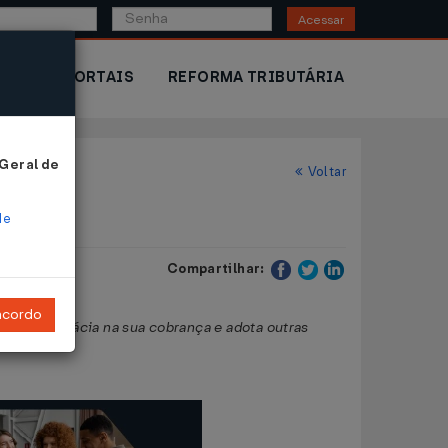
Acessar
IOR
PORTAIS
REFORMA TRIBUTÁRIA
 Geral de
Voltar
de
Compartilhar:
ncordo
a maior eficácia na sua cobrança e adota outras