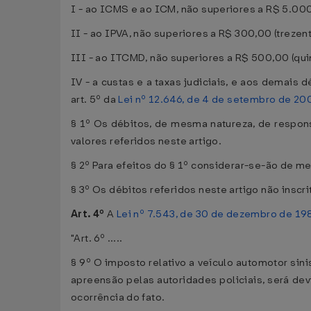
I - ao ICMS e ao ICM, não superiores a R$ 5.000,
II - ao IPVA, não superiores a R$ 300,00 (trezent
III - ao ITCMD, não superiores a R$ 500,00 (qui
IV - a custas e a taxas judiciais, e aos demais d
art. 5º da
Lei nº 12.646, de 4 de setembro de 20
§ 1º Os débitos, de mesma natureza, de respon
valores referidos neste artigo.
§ 2º Para efeitos do § 1º considerar-se-ão de me
§ 3º Os débitos referidos neste artigo não insc
Art. 4º
A
Lei nº 7.543, de 30 de dezembro de 19
"Art. 6º .....
§ 9º O imposto relativo a veículo automotor sini
apreensão pelas autoridades policiais, será de
ocorrência do fato.