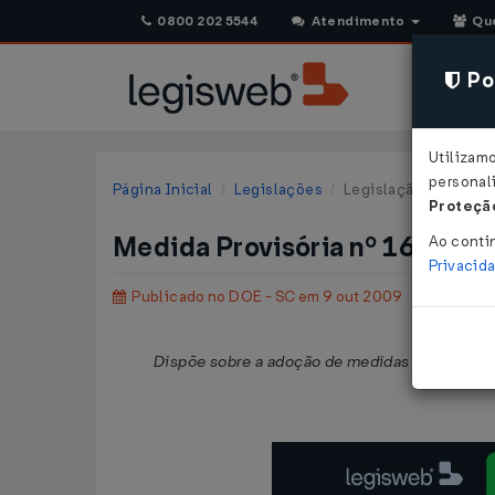
0800 202 5544
Atendimento
Qu
Pol
Utilizam
personali
Página Inicial
Legislações
Legislação Estadual 
Proteção
Medida Provisória nº 160 de
Ao conti
Privacid
Publicado no DOE - SC em 9 out 2009
Dispõe sobre a adoção de medidas para facilita