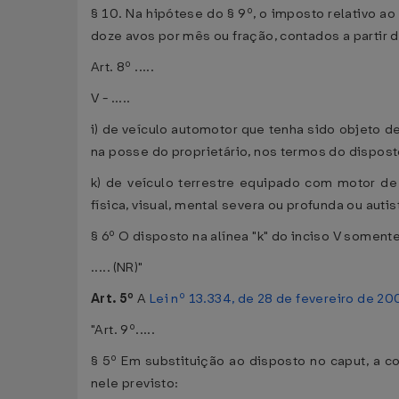
§ 10. Na hipótese do § 9º, o imposto relativo ao
doze avos por mês ou fração, contados a partir 
Art. 8º .....
V - .....
i) de veículo automotor que tenha sido objeto de
na posse do proprietário, nos termos do dispos
k) de veículo terrestre equipado com motor de
física, visual, mental severa ou profunda ou auti
§ 6º O disposto na alínea "k" do inciso V somente
..... (NR)"
Art. 5º
A
Lei nº 13.334, de 28 de fevereiro de 20
"Art. 9º.....
§ 5º Em substituição ao disposto no caput, a c
nele previsto: