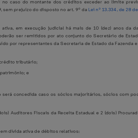
 no caso do montante dos créditos exceder ao limite prev
 sem prejuízo do disposto no art. 9º da
Lei nº 13.334, de 28 d
a ativa, em execução judicial há mais de 10 (dez) anos da d
poderão ser remitidos por ato conjunto do Secretário de Esta
uído por representantes da Secretaria de Estado da Fazenda e
crédito tributário;
 patrimônio; e
ão será concedida caso os sócios majoritários, sócios com p
ois) Auditores Fiscais da Receita Estadual e 2 (dois) Procu
em dívida ativa de débitos relativos: