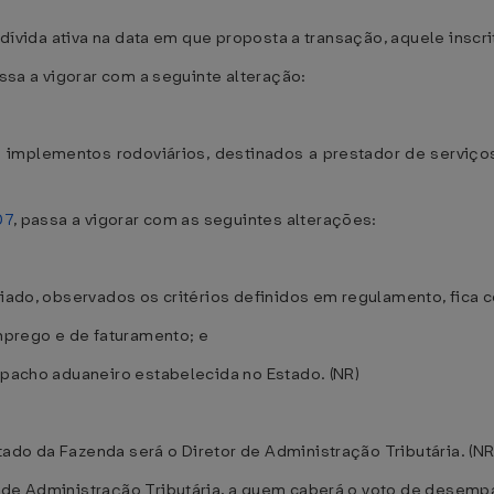
m dívida ativa na data em que proposta a transação, aquele inscr
assa a vigorar com a seguinte alteração:
implementos rodoviários, destinados a prestador de serviços
07
, passa a vigorar com as seguintes alterações:
ciado, observados os critérios definidos em regulamento, fica 
prego e de faturamento; e
espacho aduaneiro estabelecida no Estado. (NR)
ado da Fazenda será o Diretor de Administração Tributária. (NR
 de Administração Tributária, a quem caberá o voto de desempa