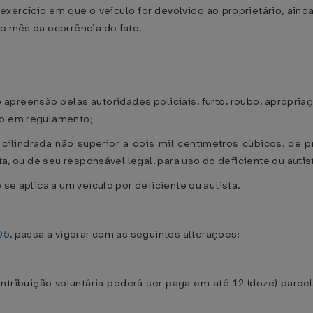
 exercício em que o veículo for devolvido ao proprietário, ainda
do mês da ocorrência do fato.
 apreensão pelas autoridades policiais, furto, roubo, apropria
to em regulamento;
 cilindrada não superior a dois mil centímetros cúbicos, de 
sta, ou de seu responsável legal, para uso do deficiente ou auti
 se aplica a um veículo por deficiente ou autista.
05
, passa a vigorar com as seguintes alterações:
ontribuição voluntária poderá ser paga em até 12 (doze) parc