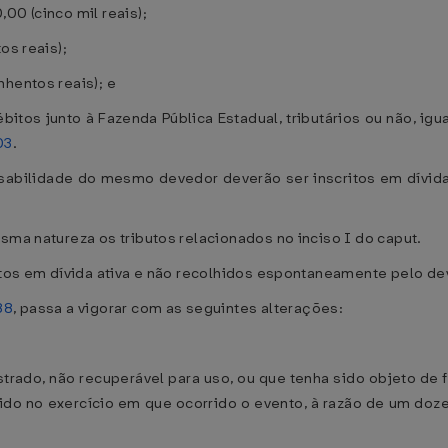
00 (cinco mil reais);
os reais);
nhentos reais); e
ébitos junto à Fazenda Pública Estadual, tributários ou não, igua
03
.
sabilidade do mesmo devedor deverão ser inscritos em dívid
sma natureza os tributos relacionados no inciso I do caput.
ritos em dívida ativa e não recolhidos espontaneamente pelo d
88
, passa a vigorar com as seguintes alterações:
strado, não recuperável para uso, ou que tenha sido objeto de f
vido no exercício em que ocorrido o evento, à razão de um doz