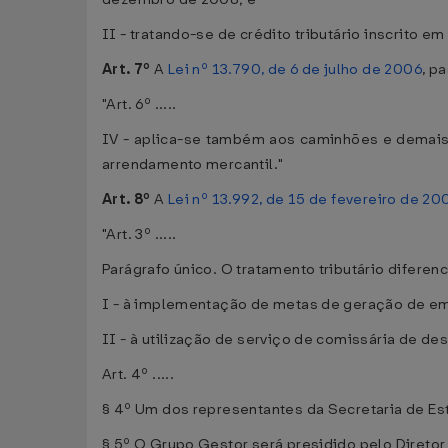
II - tratando-se de crédito tributário inscrito e
Art. 7º
A
Lei nº 13.790, de 6 de julho de 2006
, p
"Art. 6º .....
IV - aplica-se também aos caminhões e demais 
arrendamento mercantil."
Art. 8º
A
Lei nº 13.992, de 15 de fevereiro de 20
"Art. 3º .....
Parágrafo único. O tratamento tributário diferen
I - à implementação de metas de geração de em
II - à utilização de serviço de comissária de d
Art. 4º .....
§ 4º Um dos representantes da Secretaria de Est
§ 5º O Grupo Gestor será presidido pelo Diretor