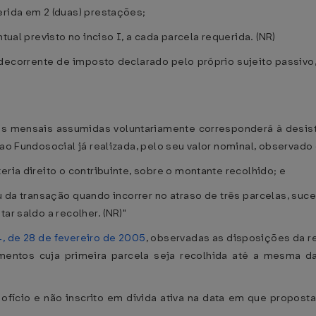
erida em 2 (duas) prestações;
tual previsto no inciso I, a cada parcela requerida. (NR)
o decorrente de imposto declarado pelo próprio sujeito passivo,
ões mensais assumidas voluntariamente corresponderá à desis
 ao Fundosocial já realizada, pelo seu valor nominal, observado
eria direito o contribuinte, sobre o montante recolhido; e
u da transação quando incorrer no atraso de três parcelas, suc
ar saldo a recolher. (NR)"
4, de 28 de fevereiro de 2005
, observadas as disposições da r
ntos cuja primeira parcela seja recolhida até a mesma dat
e ofício e não inscrito em dívida ativa na data em que proposta