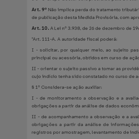
Art. 9º
Não implica perda do tratamento tributári
de publicação desta Medida Provisória, com apr
Art. 10.
A Lei nº 3.938, de 26 de dezembro de 19
"Art. 111-A. A autoridade fiscal poderá:
I - solicitar, por qualquer meio, ao sujeito p
principal ou acessória, obtidos em curso de açã
II - orientar o sujeito passivo a tomar as provi
cujo indício tenha sido constatado no curso de
§ 1º Considera-se ação auxiliar:
I - de monitoramento a observação e a avalia
obrigações a partir da análise de dados econôm
II - de acompanhamento a observação e a avali
obrigações a partir da análise de informações
registros por amostragem, levantamento de indí