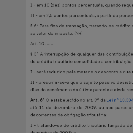
I - em 10 (dez) pontos percentuais, quando requ
II - em 2,5 pontos percentuais, a partir do percen
§ 6º Para fins de transação, tratando-se crédit
ao valor do imposto. (NR)
Art. 10. .....
§ 3º A interrupção de qualquer das contribuiç
do crédito tributário consolidado a contribuição
I - será reduzido pela metade o desconto a que t
II - presumir-se-á que o sujeito passivo desisti
dias do vencimento da última parcela e ainda rest
Art. 6º
O estabelecido no art. 9º da
Lei nº 13.33
até 11 de dezembro de 2009, ou aos parcelame
decorrentes de obrigação tributária:
I - tratando-se de crédito tributário lançado d
dezembro de 2008; e