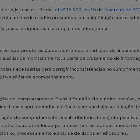
o previsto no art. 9º da
Lei nº 13.992, de 15 de fevereiro de 20
oveitamento de crédito presumido, em substituição aos crédit
66, passa a vigorar com as seguintes alterações:
assivo que preste esclarecimento sobre indícios de inconsis
o auxiliar de monitoramento, a partir de cruzamento de inform
dências necessárias para corrigir inconsistências no cumprimento
 ação auxiliar de acompanhamento.
ção do comportamento fiscal-tributário do sujeito passivo,
ico-fiscais apresentados ao Fisco, sem que haja solicitação d
ação do comportamento fiscal-tributário do sujeito passivo
 solicitadas pelo Fisco para esse fim ou obtidas mediante 
cios ou processamento e análise de dados e indicadores.