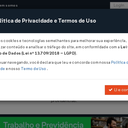
em somos
ítica de Privacidade e Termos de Uso
CONSULTORIA
SISTEMAS
COMÉRCIO EXTER
os cookies e tecnologias semelhantes para melhorar sua experiência,
zar conteúdo e analisar o tráfego do site, em conformidade com a
Lei
- Santa Catarina
 de Dados (Lei nº 13.709/2018 – LGPD)
.
 09/10/2009
nuar navegando, você declara que leu e concorda com nossa
Política 
ade
e nosso
Termo de Uso
.
Li e co
r a liquidação dos créditos tributários inscritos em Dívida Ativa e 
providências.