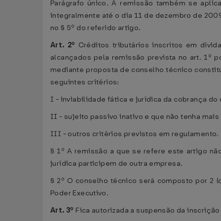
Parágrafo único. A remissão também se aplica
integralmente até o dia 11 de dezembro de 2009,
no § 5º do referido artigo.
Art. 2º
Créditos tributários inscritos em dívid
alcançados pela remissão prevista no art. 1º 
mediante proposta de conselho técnico constit
seguintes critérios:
I - inviabilidade fática e jurídica da cobrança do 
II - sujeito passivo inativo e que não tenha mais
III - outros critérios previstos em regulamento.
§ 1º A remissão a que se refere este artigo n
jurídica participem de outra empresa.
§ 2º O conselho técnico será composto por 2 (d
Poder Executivo.
Art. 3º
Fica autorizada a suspensão da inscrição 