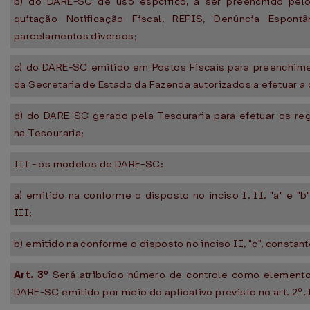
b) do DARE-SC de uso espcífico, a ser preenchido pel
quitação Notificação Fiscal, REFIS, Denúncia Espontâ
parcelamentos diversos;
c) do DARE-SC emitido em Postos Fiscais para preenchime
da Secretaria de Estado da Fazenda autorizados a efetuar 
d) do DARE-SC gerado pela Tesouraria para efetuar os re
na Tesouraria;
III - os modelos de DARE-SC:
a) emitido na conforme o disposto no inciso I, II, "a" e "
III;
b) emitido na conforme o disposto no inciso II, "c", constan
Art. 3º
Será atribuído número de controle como elemento 
DARE-SC emitido por meio do aplicativo previsto no art. 2º, 