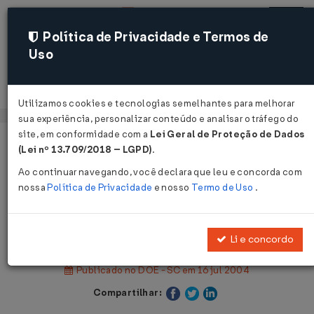
Política de Privacidade e Termos de
Uso
Acessar
Utilizamos cookies e tecnologias semelhantes para melhorar
sua experiência, personalizar conteúdo e analisar o tráfego do
site, em conformidade com a
Lei Geral de Proteção de Dados
Página Inicial
Legislações
(Lei nº 13.709/2018 – LGPD)
.
Legislação Estadual - Santa Catarina
Ao continuar navegando, você declara que leu e concorda com
nossa
Política de Privacidade
e nosso
Termo de Uso
.
Voltar
Portaria SEF Nº 164 DE 14/07/2004
Li e concordo
Publicado no DOE - SC em 16 jul 2004
Compartilhar: