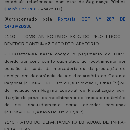
estaduais relacionadas com Atos de Segurança Pública
(
Lei nº 7.541/88
- Anexo III).
(Acrescentado pela
Portaria SEF Nº 287 DE
14/09/2023
):
2140 - ICMS ANTECIPADO EXIGIDO PELO FISCO -
DEVEDOR CONTUMAZ E ATO DECLARATÓRIO
- Classifica-se neste código o pagamento do ICMS
devido por contribuinte submetido ao recolhimento por
ocasião da saída da mercadoria ou da prestação de
serviço em decorrência de ato declaratório do Gerente
Regional (RICMS/SC-01, art. 60, § 1°, inciso I, alínea “f”) ou
de inclusão em Regime Especial de Fiscalização com
fixação de prazo de recolhimento do imposto no âmbito
do seu enquadramento como devedor contumaz
(RICMS/SC-01, Anexo 06, art. 412, §1°).
2143 - ATOS DO DEPARTAMENTO ESTADUAL DE INFRA-
ESTRUTURA