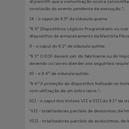
d) permitir que a comunicação ocorra concomitan
conclusão do evento pendente de execução.";
IX - o caput do § 3º da cláusula quarta:
"§ 3º Dispositivos Lógicos Programáveis ou out
dispositivo de armazenamento da Memória Fisca
X - o caput do § 1º da cláusula quinta:
"§ 1º O ECF deverá sair do fabricante ou do impo
devendo os lacres atender aos seguintes requisi
XI - o § 4º da cláusula quinta:
"§ 4º A proteção do dispositivo indicado no inci
com utilização de um único lacre.";
XII - o caput dos incisos VII e VIII do § 2º da cl
"VII - totalizadores parciais de descontos, de 
VIII - totalizadores parciais de acréscimos, de