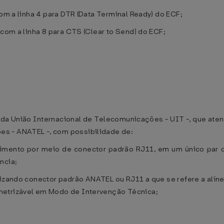
com a linha 4 para DTR (Data Terminal Ready) do ECF;
 com a linha 8 para CTS (Clear to Send) do ECF;
 da União Internacional de Telecomunicações - UIT -, que at
s - ANATEL -, com possibilidade de:
imento por meio de conector padrão RJ11, em um único par d
ncia;
tilizando conector padrão ANATEL ou RJ11 a que se refere a alí
metrizável em Modo de Intervenção Técnica;