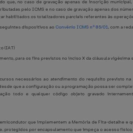
ndo que, no caso de gravação apenas de inscrição municipal, 
 tributadas pelo ICMS e no caso de gravação apenas dos númer
tar habilitados os totalizadores parciais referentes às operaç
seguintes dispositivos ao
Convênio ICMS nº 85/01
, com a red
o (IAT)
ento, para os fins previstos no inciso X da cláusula vigésima 
sos necessários ao atendimento do requisito previsto na alí
desde que a configuração ou a programação possa ser completa
mação todo e qualquer código objeto gravado internamen
 semicondutor que implementem a Memória de Fita-detalhe e 
e, protegidos por encapsulamento que impeça o acesso físico 