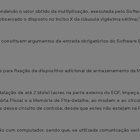
eendendo o valor obtido da multiplicação, executada pelo Softwa
observado o disposto no inciso X da cláusula vigésima sétima;"
que constituem argumentos de entrada obrigatórios do Software
s para fixação de dispositivo adicional de armazenamento da M
talação de até 2 (dois) lacres na parte externa do ECF, impeça 
ia Fiscal e a Memória de Fita-detalhe, ao modem e ao circu
s desse circuito de controle, desde que estes não estejam na P
o com computador, sendo que, se utilizada comunicação seria