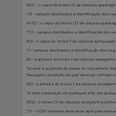
XVII - o caput do inciso VI da cláusula quadrag
"VI - campos destinados a identificação dos se
XVIII - o caput do inciso III da cláusula quadra
"III - campos destinados a identificação dos s
XIX - o caput do inciso V da cláusula qüinquagés
"V - campos destinados a identificação dos seg
XX - a alínea b do inciso I da cláusula sexagési
"b) ante a ausência de papel no mecanismo imp
Passagem, condição da qual deve ser retirado c
XXI - a alínea h do inciso I da cláusula sexagés
"h) ante a alteração de quaisquer bits, em qual
XXII - o inciso IV da cláusula sexagésima sétim
"IV - o ECF somente deve estar apto para efetu