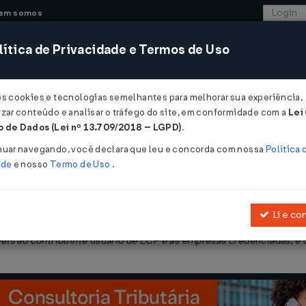
em somos
ítica de Privacidade e Termos de Uso
CONSULTORIA
SISTEMAS
COMÉRCIO EXTER
os cookies e tecnologias semelhantes para melhorar sua experiência,
zar conteúdo e analisar o tráfego do site, em conformidade com a
Lei
 de Dados (Lei nº 13.709/2018 – LGPD)
.
03/2007
nuar navegando, você declara que leu e concorda com nossa
Política 
ade
e nosso
Termo de Uso
.
Li e co
 requisitos de hardware, de software e gerais para desenvolviment
eis ao contribuinte usuário de ECF e às empresas credenciadas, e d