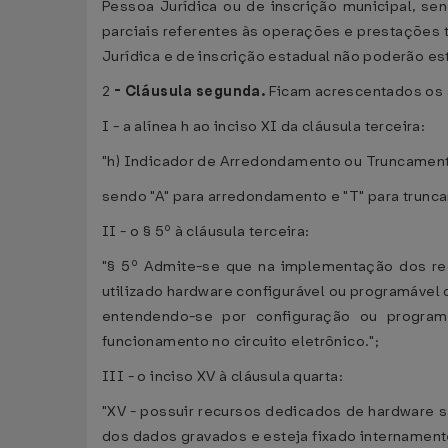
Pessoa Jurídica ou de inscrição municipal, se
parciais referentes às operações e prestações
Jurídica e de inscrição estadual não poderão es
2
-
Cláusula segunda.
Ficam acrescentados os 
I - a alínea h ao inciso XI da cláusula terceira:
"h) Indicador de Arredondamento ou Truncament
sendo "A" para arredondamento e "T" para truncam
II - o § 5º à cláusula terceira:
"§ 5º Admite-se que na implementação dos recur
utilizado hardware configurável ou programável 
entendendo-se por configuração ou progra
funcionamento no circuito eletrônico.";
III - o inciso XV à cláusula quarta:
"XV - possuir recursos dedicados de hardware
dos dados gravados e esteja fixado internament