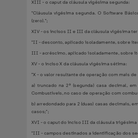
XIII - o caput da cláusula vigésima segunda:
"Cláusula vigésima segunda. O Software Básic
(zero).";
XIV - os incisos II e III da cláusula vigésima ter
"II - desconto, aplicado isoladamente, sobre i
III - acréscimo, aplicado isoladamente, sobre i
XV - o inciso X da cláusula vigésima sétima:
"X - o valor resultante de operação com mais de 
a) truncado na 2ª (segunda) casa decimal, em
Combustíveis, no caso de operação com combus
b) arredondado para 2 (duas) casas decimais, 
casos;";
XVI - o caput do inciso III da cláusula trigésima 
"III - campos destinados a identificação dos s