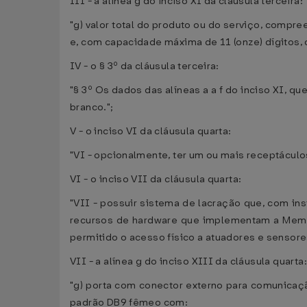
III - a alínea g do inciso XI da cláusula terceira:
"g) valor total do produto ou do serviço, compr
e, com capacidade máxima de 11 (onze) dígitos, 
IV - o § 3º da cláusula terceira:
"§ 3º Os dados das alíneas a a f do inciso XI, 
branco.";
V - o inciso VI da cláusula quarta:
"VI - opcionalmente, ter um ou mais receptáculo
VI - o inciso VII da cláusula quarta:
"VII - possuir sistema de lacração que, com ins
recursos de hardware que implementam a Memór
permitido o acesso físico a atuadores e sensore
VII - a alínea g do inciso XIII da cláusula quarta:
"g) porta com conector externo para comunicaçã
padrão DB9 fêmeo com: