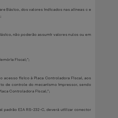
re Básico, dos valores indicados nas alíneas c e
;
 Básico, não poderão assumir valores nulos ou em
emória Fiscal;";
o acesso físico à Placa Controladora Fiscal, aos
ito de controle do mecanismo impressor, sendo
laca Controladora Fiscal;";
l padrão EIA RS-232-C, deverá utilizar conector