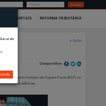
Acessar
IOR
PORTAIS
REFORMA TRIBUTÁRIA
 Geral de
Voltar
de
Compartilhar:
ncordo
o de equipamento Emissor de Cupom Fiscal (ECF), os
á outras providências.