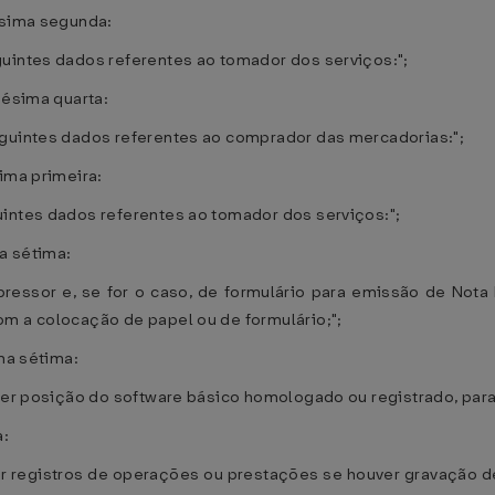
ésima segunda:
guintes dados referentes ao tomador dos serviços:";
gésima quarta:
eguintes dados referentes ao comprador das mercadorias:";
ima primeira:
uintes dados referentes ao tomador dos serviços:";
ma sétima:
ressor e, se for o caso, de formulário para emissão de Nota
om a colocação de papel ou de formulário;";
ima sétima:
quer posição do software básico homologado ou registrado, pa
a:
ar registros de operações ou prestações se houver gravação 