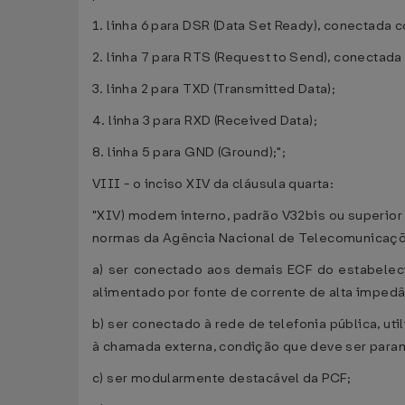
1. linha 6 para DSR (Data Set Ready), conectada 
2. linha 7 para RTS (Request to Send), conectada
3. linha 2 para TXD (Transmitted Data);
4. linha 3 para RXD (Received Data);
8. linha 5 para GND (Ground);";
VIII - o inciso XIV da cláusula quarta:
"XIV) modem interno, padrão V32bis ou superior
normas da Agência Nacional de Telecomunicaçõe
a) ser conectado aos demais ECF do estabelec
alimentado por fonte de corrente de alta impedâ
b) ser conectado à rede de telefonia pública, u
à chamada externa, condição que deve ser para
c) ser modularmente destacável da PCF;