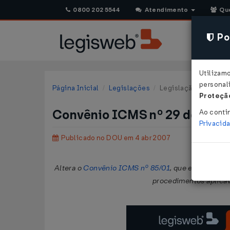
0800 202 5544
Atendimento
Qu
Pol
Utilizam
personali
Página Inicial
Legislações
Legislação Federal
Proteção
Convênio ICMS nº 29 de 30/
Ao conti
Privacid
Publicado no DOU em 4 abr 2007
Altera o
Convênio ICMS nº 85/01
, que estabelece
procedimentos aplicáv