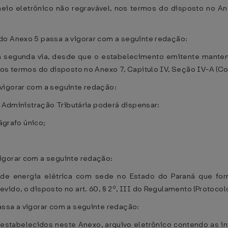
eio eletrônico não regravável, nos termos do disposto no An
do Anexo 5 passa a vigorar com a seguinte redação:
 a segunda via, desde que o estabelecimento emitente mante
nos termos do disposto no Anexo 7, Capítulo IV, Seção IV-A (C
vigorar com a seguinte redação:
e Administração Tributária poderá dispensar:
ágrafo único;
igorar com a seguinte redação:
o de energia elétrica com sede no Estado do Paraná que f
vido, o disposto no art. 60, § 2º, III do Regulamento (Protoco
assa a vigorar com a seguinte redação:
s estabelecidos neste Anexo, arquivo eletrônico contendo as i