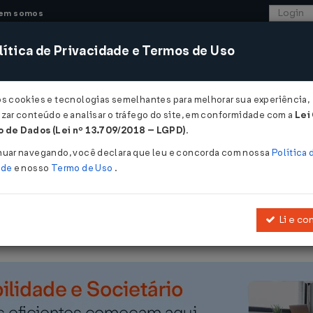
em somos
ítica de Privacidade e Termos de Uso
CONSULTORIA
SISTEMAS
COMÉRCIO EXTER
os cookies e tecnologias semelhantes para melhorar sua experiência,
zar conteúdo e analisar o tráfego do site, em conformidade com a
Lei
- Santa Catarina
 de Dados (Lei nº 13.709/2018 – LGPD)
.
004
nuar navegando, você declara que leu e concorda com nossa
Política 
ade
e nosso
Termo de Uso
.
Li e co
Introduz as Alterações 546 a 558 ao RICMS/01.