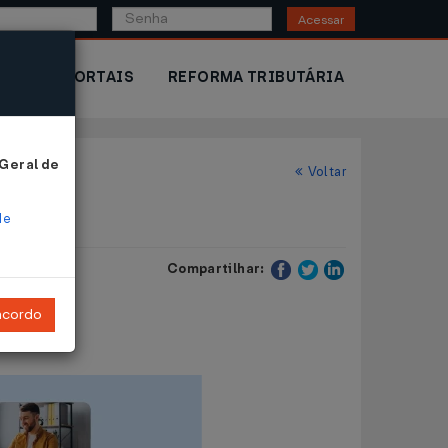
Acessar
IOR
PORTAIS
REFORMA TRIBUTÁRIA
 Geral de
Voltar
de
Compartilhar:
ncordo