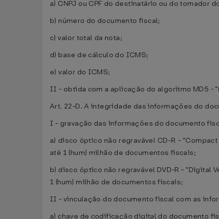
a) CNPJ ou CPF do destinatário ou do tomador do
b) número do documento fiscal;
c) valor total da nota;
d) base de cálculo do ICMS;
e) valor do ICMS;
II - obtida com a aplicação do algoritmo MD5 - 
Art. 22-D. A integridade das informações do doc
I - gravação das informações do documento fis
a) disco óptico não regravável CD-R - "Compac
até 1 (hum) milhão de documentos fiscais;
b) disco óptico não regravável DVD-R - "Digital
1 (hum) milhão de documentos fiscais;
II - vinculação do documento fiscal com as inf
a) chave de codificação digital do documento fi