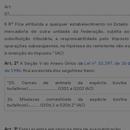
Art.
37...............................................................................................
§ 8º Fica atribuída a qualquer estabelecimento no Estado
mercadoria de outra unidade da Federação, sujeita a
substituição tributária, a responsabilidade pelo impost
operações subseqüentes, na hipótese do remetente não es
à retenção do imposto." (AC)
Art. 2º
A Seção V do Anexo Único da
Lei nº 10.297, de 26
de 1996
, fica acrescida dos seguintes itens:
"25. Carnes de animais da espécie bovina (i
bufalinos)....................... 0201 a 0202 (AC)
26. Miudezas comestíveis da espécie bovina (
bufalinos)......... 0206.1 e 0206.2" (AC)
Art. 3º
Esta Lei entra em vigor na data de sua publicação.