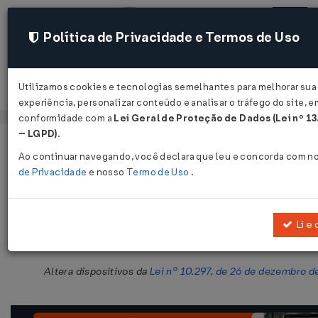
Política de Privacidade e Termos de Uso
Utilizamos cookies e tecnologias semelhantes para melhorar sua
Acessar
experiência, personalizar conteúdo e analisar o tráfego do site, e
conformidade com a
Lei Geral de Proteção de Dados (Lei nº 1
– LGPD)
.
Página Inicial
Legislações
Legislação Estadual - Santa Catari
Ao continuar navegando, você declara que leu e concorda com n
de Privacidade
e nosso
Termo de Uso
.
Lei nº 13.074 de 29/07/2004
Publicado no DOE - SC em 30 jul 2004
Li e
Compartilhar:
Altera dispositivos da
Lei nº 10.297, de 26 de dezembro d