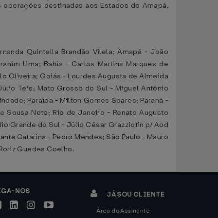
s operações destinadas aos Estados do Amapá,
rnanda Quintella Brandão Vilela; Amapá - João
rahim Lima; Bahia - Carlos Martins Marques de
filo Oliveira; Goiás - Lourdes Augusta de Almeida
Júlio Teis; Mato Grosso do Sul - Miguel Antônio
rindade; Paraíba - Milton Gomes Soares; Paraná -
de Sousa Neto; Rio de Janeiro - Renato Augusto
Rio Grande do Sul - Júlio César Grazziotin p/ Aod
anta Catarina - Pedro Mendes; São Paulo - Mauro
 Roriz Guedes Coelho.
IGA-NOS
JÁ SOU CLIENTE
Área do Assinante