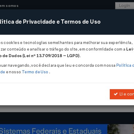
em somos
ítica de Privacidade e Termos de Uso
CONSULTORIA
SISTEMAS
COMÉRCIO EXTER
os cookies e tecnologias semelhantes para melhorar sua experiência,
zar conteúdo e analisar o tráfego do site, em conformidade com a
Lei
 de Dados (Lei nº 13.709/2018 – LGPD)
.
07/2007
nuar navegando, você declara que leu e concorda com nossa
Política 
ade
e nosso
Termo de Uso
.
Li e co
135/06, que dispõe sobre a substituição tributária nas operações 