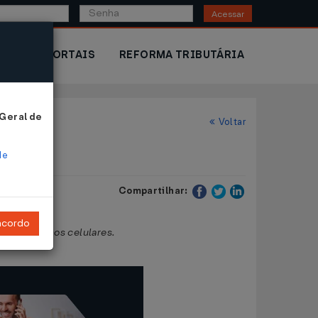
Acessar
IOR
PORTAIS
REFORMA TRIBUTÁRIA
 Geral de
Voltar
de
Compartilhar:
ncordo
com aparelhos celulares.