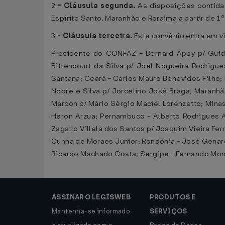
2
-
Cláusula segunda.
As disposições contida
Espírito Santo, Maranhão e Roraima a partir de 
3
-
Cláusula terceira.
Este convênio entra em vi
Presidente do CONFAZ - Bernard Appy p/ Guido
Bittencourt da Silva p/ Joel Nogueira Rodrig
Santana; Ceará - Carlos Mauro Benevides Filho; D
Nobre e Silva p/ Jorcelino José Braga; Maranhã
Marcon p/ Mário Sérgio Maciel Lorenzetto; Minas
Heron Arzua; Pernambuco - Alberto Rodrigues A
Zagallo Villela dos Santos p/ Joaquim Vieira Fer
Cunha de Moraes Junior; Rondônia - José Genaro
Ricardo Machado Costa; Sergipe - Fernando Mont
ASSINAR O LEGISWEB
PRODUTOS E
Mantenha-se informado
SERVIÇOS