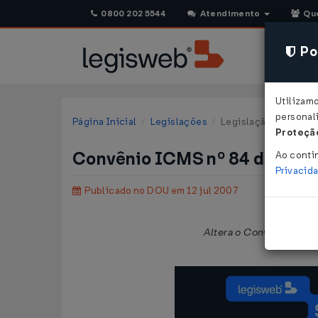
0800 202 5544
Atendimento
Qu
Pol
Utilizam
personali
Página Inicial
Legislações
Legislação Federal
Proteção
Convênio ICMS nº 84 de 06/
Ao conti
Privacid
Publicado no DOU em 12 jul 2007
Altera o Convênio ICMS 