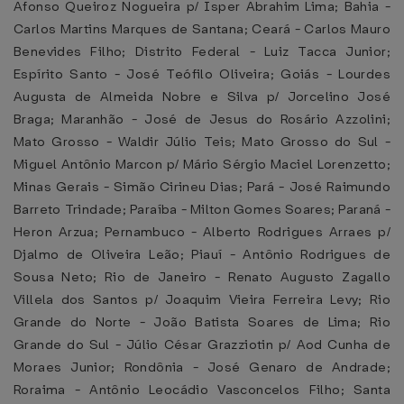
Afonso Queiroz Nogueira p/ Isper Abrahim Lima; Bahia -
Carlos Martins Marques de Santana; Ceará - Carlos Mauro
Benevides Filho; Distrito Federal - Luiz Tacca Junior;
Espírito Santo - José Teófilo Oliveira; Goiás - Lourdes
Augusta de Almeida Nobre e Silva p/ Jorcelino José
Braga; Maranhão - José de Jesus do Rosário Azzolini;
Mato Grosso - Waldir Júlio Teis; Mato Grosso do Sul -
Miguel Antônio Marcon p/ Mário Sérgio Maciel Lorenzetto;
Minas Gerais - Simão Cirineu Dias; Pará - José Raimundo
Barreto Trindade; Paraíba - Milton Gomes Soares; Paraná -
Heron Arzua; Pernambuco - Alberto Rodrigues Arraes p/
Djalmo de Oliveira Leão; Piauí - Antônio Rodrigues de
Sousa Neto; Rio de Janeiro - Renato Augusto Zagallo
Villela dos Santos p/ Joaquim Vieira Ferreira Levy; Rio
Grande do Norte - João Batista Soares de Lima; Rio
Grande do Sul - Júlio César Grazziotin p/ Aod Cunha de
Moraes Junior; Rondônia - José Genaro de Andrade;
Roraima - Antônio Leocádio Vasconcelos Filho; Santa