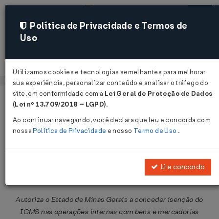
Política de Privacidade e Termos de
Uso
Acessar
Utilizamos cookies e tecnologias semelhantes para melhorar
sua experiência, personalizar conteúdo e analisar o tráfego do
site, em conformidade com a
Lei Geral de Proteção de Dados
Página Inicial
Legislações
Legislação Federal
Voltar
(Lei nº 13.709/2018 – LGPD)
.
Ao continuar navegando, você declara que leu e concorda com
Convênio ICMS Nº 92 DE
nossa
Política de Privacidade
e nosso
Termo de Uso
.
06/07/2007
Publicado no DOU em 12 jul 2007
Li e concordo
Compartilhar:
Autoriza o Estado de Minas Gerais a conceder isenção do
ICMS nas operações internas com bens e mercadorias