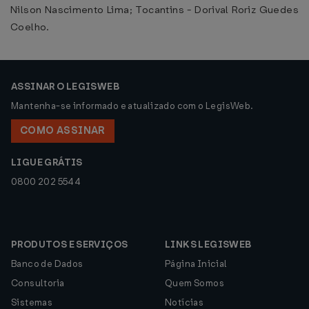
Nilson Nascimento Lima; Tocantins - Dorival Roriz Guedes
Coelho.
ASSINAR O LEGISWEB
Mantenha-se informado e atualizado com o LegisWeb.
COMO ASSINAR
LIGUE GRÁTIS
0800 202 5544
PRODUTOS E SERVIÇOS
LINKS LEGISWEB
Banco de Dados
Página Inicial
Consultoria
Quem Somos
Sistemas
Notícias