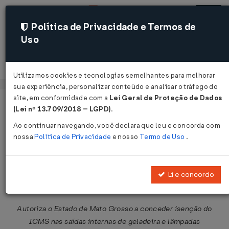
Política de Privacidade e Termos de
Uso
Acessar
Utilizamos cookies e tecnologias semelhantes para melhorar
sua experiência, personalizar conteúdo e analisar o tráfego do
site, em conformidade com a
Lei Geral de Proteção de Dados
Página Inicial
Legislações
Legislação Federal
Voltar
(Lei nº 13.709/2018 – LGPD)
.
Ao continuar navegando, você declara que leu e concorda com
Convênio ICMS Nº 95 DE
nossa
Política de Privacidade
e nosso
Termo de Uso
.
06/07/2007
Publicado no DOU em 12 jul 2007
Li e concordo
Compartilhar:
Autoriza o Estado de Mato Grosso a conceder isenção do
ICMS nas saídas internas de geladeira e lâmpadas