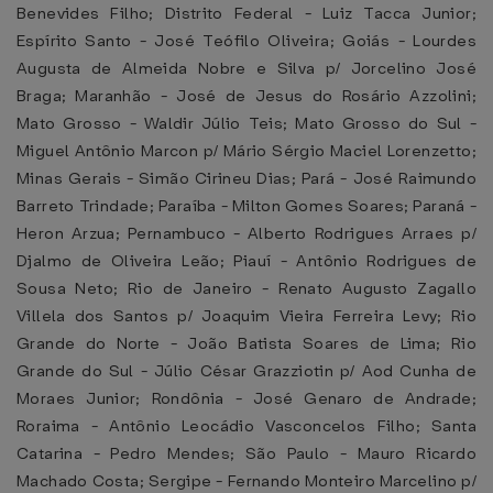
Benevides Filho; Distrito Federal - Luiz Tacca Junior;
Espírito Santo - José Teófilo Oliveira; Goiás - Lourdes
Augusta de Almeida Nobre e Silva p/ Jorcelino José
Braga; Maranhão - José de Jesus do Rosário Azzolini;
Mato Grosso - Waldir Júlio Teis; Mato Grosso do Sul -
Miguel Antônio Marcon p/ Mário Sérgio Maciel Lorenzetto;
Minas Gerais - Simão Cirineu Dias; Pará - José Raimundo
Barreto Trindade; Paraíba - Milton Gomes Soares; Paraná -
Heron Arzua; Pernambuco - Alberto Rodrigues Arraes p/
Djalmo de Oliveira Leão; Piauí - Antônio Rodrigues de
Sousa Neto; Rio de Janeiro - Renato Augusto Zagallo
Villela dos Santos p/ Joaquim Vieira Ferreira Levy; Rio
Grande do Norte - João Batista Soares de Lima; Rio
Grande do Sul - Júlio César Grazziotin p/ Aod Cunha de
Moraes Junior; Rondônia - José Genaro de Andrade;
Roraima - Antônio Leocádio Vasconcelos Filho; Santa
Catarina - Pedro Mendes; São Paulo - Mauro Ricardo
Machado Costa; Sergipe - Fernando Monteiro Marcelino p/