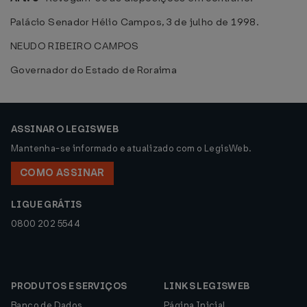
Palácio Senador Hélio Campos, 3 de julho de 1998.
NEUDO RIBEIRO CAMPOS
Governador do Estado de Roraima
ASSINAR O LEGISWEB
Mantenha-se informado e atualizado com o LegisWeb.
COMO ASSINAR
LIGUE GRÁTIS
0800 202 5544
PRODUTOS E SERVIÇOS
LINKS LEGISWEB
Banco de Dados
Página Inicial