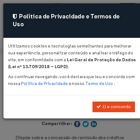
Política de Privacidade e Termos de
Uso
Acessar
Utilizamos cookies e tecnologias semelhantes para melhorar
sua experiência, personalizar conteúdo e analisar o tráfego do
site, em conformidade com a
Lei Geral de Proteção de Dados
Página Inicial
Legislações
Legislação Estadual - Roraima
(Lei nº 13.709/2018 – LGPD)
.
Ao continuar navegando, você declara que leu e concorda com
Voltar
nossa
Política de Privacidade
e nosso
Termo de Uso
.
Lei nº 208 de 03/07/1998
Li e concordo
Publicado no DOE - RR em 3 jul 1998
Compartilhar:
Dispõe sobre a concessão de remissão dos créditos