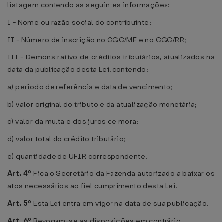
listagem contendo as seguintes informações:
I - Nome ou razão social do contribuinte;
II - Número de inscrição no CGC/MF e no CGC/RR;
III - Demonstrativo de créditos tributários, atualizados na
data da publicação desta Lei, contendo:
a) período de referência e data de vencimento;
b) valor original do tributo e da atualização monetária;
c) valor da multa e dos juros de mora;
d) valor total do crédito tributário;
e) quantidade de UFIR correspondente.
Art. 4º
Fica o Secretário da Fazenda autorizado a baixar os
atos necessários ao fiel cumprimento desta Lei.
Art. 5º
Esta Lei entra em vigor na data de sua publicação.
Art. 6º
Revogam-se as disposições em contrário.