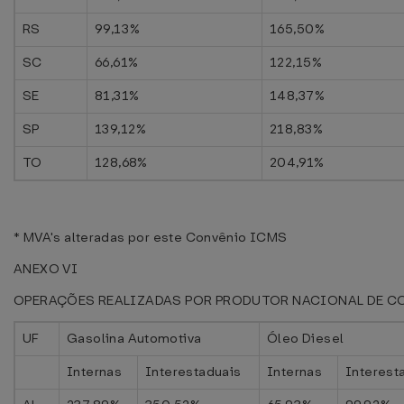
RS
99,13%
165,50%
SC
66,61%
122,15%
SE
81,31%
148,37%
SP
139,12%
218,83%
TO
128,68%
204,91%
* MVA's alteradas por este Convênio ICMS
ANEXO VI
OPERAÇÕES REALIZADAS POR PRODUTOR NACIONAL DE C
UF
Gasolina Automotiva
Óleo Diesel
Internas
Interestaduais
Internas
Interest