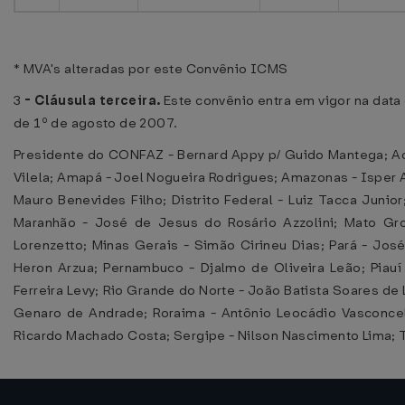
* MVA's alteradas por este Convênio ICMS
3
-
Cláusula terceira.
Este convênio entra em vigor na data 
de 1º de agosto de 2007.
Presidente do CONFAZ - Bernard Appy p/ Guido Mantega; Acr
Vilela; Amapá - Joel Nogueira Rodrigues; Amazonas - Isper A
Mauro Benevides Filho; Distrito Federal - Luiz Tacca Junior
Maranhão - José de Jesus do Rosário Azzolini; Mato Gro
Lorenzetto; Minas Gerais - Simão Cirineu Dias; Pará - Jos
Heron Arzua; Pernambuco - Djalmo de Oliveira Leão; Piauí
Ferreira Levy; Rio Grande do Norte - João Batista Soares de
Genaro de Andrade; Roraima - Antônio Leocádio Vasconcelo
Ricardo Machado Costa; Sergipe - Nilson Nascimento Lima; T