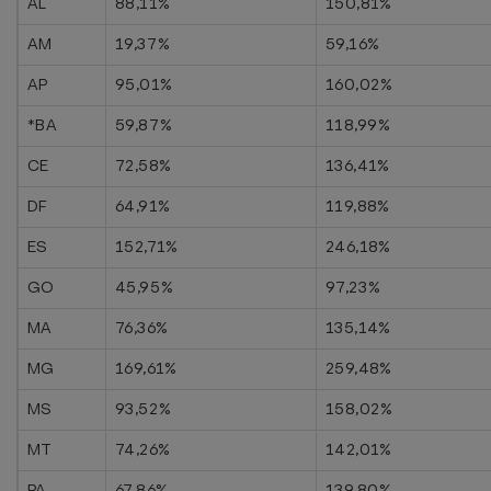
AL
88,11%
150,81%
AM
19,37%
59,16%
AP
95,01%
160,02%
*BA
59,87%
118,99%
CE
72,58%
136,41%
DF
64,91%
119,88%
ES
152,71%
246,18%
GO
45,95%
97,23%
MA
76,36%
135,14%
MG
169,61%
259,48%
MS
93,52%
158,02%
MT
74,26%
142,01%
PA
67,86%
139,80%