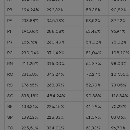
PB
194,24%
292,32%
58,38%
90,82%
PE
233,88%
345,18%
53,52%
87,22%
PI
191,06%
288,08%
63,46%
96,94%
PR
166,76%
260,49%
54,02%
75,02%
RJ
230,04%
371,49%
81,04%
108,10%
RN
211,25%
315,00%
64,37%
98,03%
RO
231,68%
342,24%
72,27%
107,55%
RS
176,65%
268,87%
52,99%
73,85%
SC
338,18%
484,24%
90,38%
116,34%
SE
138,31%
226,45%
41,29%
70,23%
SP
139,12%
218,83%
61,09%
83,06%
TO
225,51%
334,01%
63,33%
96,79%