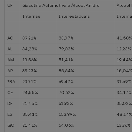
UF
Gasolina Automotiva e Álcool Anidro
Álcool
Internas
Interestaduais
Intern
AC
39,21%
83,97%
41,58
AL
34,28%
79,03%
12,23%
AM
13,56%
51,41%
19,44
AP
39,23%
85,64%
15,04
*BA
23,71%
69,47%
31,69%
CE
24,55%
70,62%
34,17%
DF
21,45%
61,93%
35,02
ES
85,41%
153,99%
48,14
GO
21,41%
64,06%
13,76%