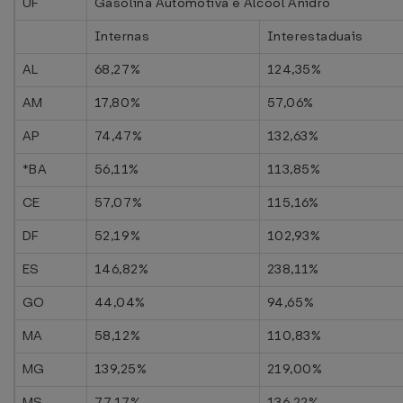
UF
Gasolina Automotiva e Álcool Anidro
Internas
Interestaduais
AL
68,27%
124,35%
AM
17,80%
57,06%
AP
74,47%
132,63%
*BA
56,11%
113,85%
CE
57,07%
115,16%
DF
52,19%
102,93%
ES
146,82%
238,11%
GO
44,04%
94,65%
MA
58,12%
110,83%
MG
139,25%
219,00%
MS
77,17%
136,22%