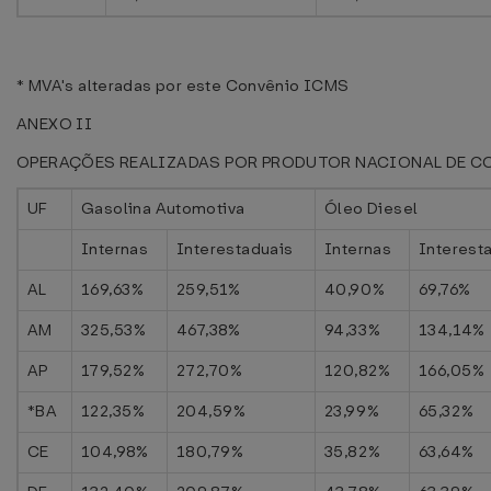
* MVA's alteradas por este Convênio ICMS
ANEXO II
OPERAÇÕES REALIZADAS POR PRODUTOR NACIONAL DE C
UF
Gasolina Automotiva
Óleo Diesel
Internas
Interestaduais
Internas
Interest
AL
169,63%
259,51%
40,90%
69,76%
AM
325,53%
467,38%
94,33%
134,14%
AP
179,52%
272,70%
120,82%
166,05%
*BA
122,35%
204,59%
23,99%
65,32%
CE
104,98%
180,79%
35,82%
63,64%