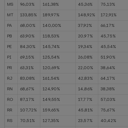
MS
96,03%
161,38%
45,36%
75,13%
MT
133,85%
189,97%
148,92%
172,91%
PA
68,00%
140,00%
37,92%
66,17%
PB
63,90%
118,53%
20,97%
45,75%
PE
84,30%
145,74%
19,34%
45,54%
PI
69,15%
125,54%
26,08%
51,90%
PR
63,31%
120,69%
22,00%
38,64%
RJ
83,08%
161,54%
42,83%
64,17%
RN
68,67%
124,90%
14,86%
38,38%
RO
87,17%
149,55%
17,77%
57,03%
RR
107,72%
159,65%
45,81%
75,67%
RS
70,51%
127,35%
23,57%
40,42%