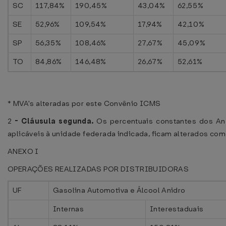
SC
117,84%
190,45%
43,04%
62,55%
SE
52,96%
109,54%
17,94%
42,10%
SP
56,35%
108,46%
27,67%
45,09%
TO
84,86%
146,48%
26,67%
52,61%
* MVA's alteradas por este Convênio ICMS
2
-
Cláusula segunda.
Os percentuais constantes dos A
aplicáveis à unidade federada indicada, ficam alterados co
ANEXO I
OPERAÇÕES REALIZADAS POR DISTRIBUIDORAS
UF
Gasolina Automotiva e Álcool Anidro
Internas
Interestaduais