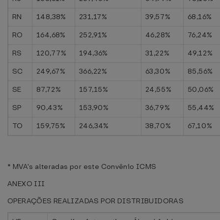
RN
148,38%
231,17%
39,57%
68,16%
RO
164,68%
252,91%
46,28%
76,24%
RS
120,77%
194,36%
31,22%
49,12%
SC
249,67%
366,22%
63,30%
85,56%
SE
87,72%
157,15%
24,55%
50,06%
SP
90,43%
153,90%
36,79%
55,44%
TO
159,75%
246,34%
38,70%
67,10%
* MVA's alteradas por este Convênio ICMS
ANEXO III
OPERAÇÕES REALIZADAS POR DISTRIBUIDORAS