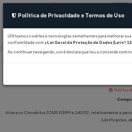
Política de Privacidade e Termos de Uso
Utilizamos cookies e tecnologias semelhantes para melhorar sua e
Acessar
conformidade com a
Lei Geral de Proteção de Dados (Lei nº 1
Ao continuar navegando, você declara que leu e concorda com n
Página Inicial
Legislações
Legislação Federal
Convênio ICMS nº 102 de 27/07/200
Publicado
Compar
Altera os Convênios ICMS 03/99 e 140/02, relativamente a per
lubrificantes, 