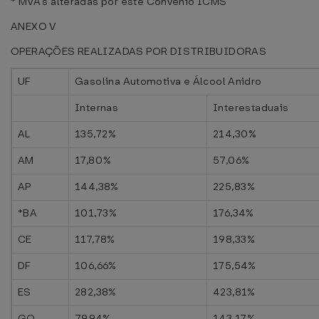
* MVA's alteradas por este Convênio ICMS
ANEXO V
OPERAÇÕES REALIZADAS POR DISTRIBUIDORAS
UF
Gasolina Automotiva e Álcool Anidro
Internas
Interestaduais
AL
135,72%
214,30%
AM
17,80%
57,06%
AP
144,38%
225,83%
*BA
101,73%
176,34%
CE
117,78%
198,33%
DF
106,66%
175,54%
ES
282,38%
423,81%
GO
79,94%
143,17%