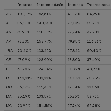
Internas
Interestaduais
Internas
Interestadua
AC
101,12%
166,51%
41,13%
84,29%
AL
86,45%
148,60%
27,18%
53,23%
AM
63,93%
118,57%
22,24%
47,28%
AP
93,33%
157,77%
79,95%
116,81%
*BA
70,40%
133,42%
27,84%
50,40%
CE
67,09%
128,90%
13,80%
37,10%
DF
68,25%
124,34%
31,09%
48,97%
ES
143,33%
233,33%
45,86%
65,75%
GO
56,46%
111,43%
17,54%
33,56%
MA
75,19%
133,59%
26,76%
52,72%
MG
90,92%
154,56%
27,74%
55,78%