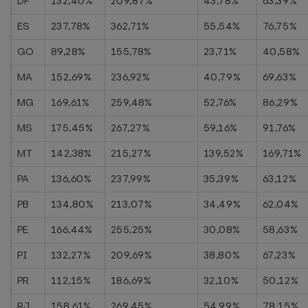
DF
132,40%
209,87%
43,78%
63,39%
ES
237,78%
362,71%
55,54%
76,75%
GO
89,28%
155,78%
23,71%
40,58%
MA
152,69%
236,92%
40,79%
69,63%
MG
169,61%
259,48%
52,76%
86,29%
MS
175,45%
267,27%
59,16%
91,76%
MT
142,38%
215,27%
139,52%
169,71%
PA
136,60%
237,99%
35,39%
63,12%
PB
134,80%
213,07%
34,49%
62,04%
PE
166,44%
255,25%
30,08%
58,63%
PI
132,27%
209,69%
38,80%
67,23%
PR
112,15%
186,69%
32,10%
50,12%
RJ
158,61%
269,45%
54,99%
78,15%