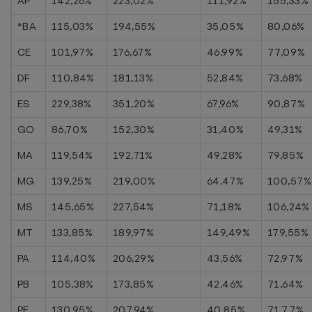
AP
142,26%
223,02%
111,92%
155,33%
*BA
115,03%
194,55%
35,05%
80,06%
CE
101,97%
176,67%
46,99%
77,09%
DF
110,84%
181,13%
52,84%
73,68%
ES
229,38%
351,20%
67,96%
90,87%
GO
86,70%
152,30%
31,40%
49,31%
MA
119,54%
192,71%
49,28%
79,85%
MG
139,25%
219,00%
64,47%
100,57%
MS
145,65%
227,54%
71,18%
106,24%
MT
133,85%
189,97%
149,49%
179,55%
PA
114,40%
206,29%
43,56%
72,97%
PB
105,38%
173,85%
42,46%
71,64%
PE
130,95%
207,94%
40,85%
71,77%