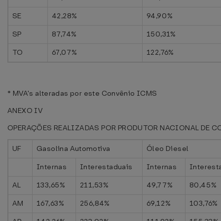
SE
42,28%
94,90%
SP
87,74%
150,31%
TO
67,07%
122,76%
* MVA's alteradas por este Convênio ICMS
ANEXO IV
OPERAÇÕES REALIZADAS POR PRODUTOR NACIONAL DE C
UF
Gasolina Automotiva
Óleo Diesel
Internas
Interestaduais
Internas
Interest
AL
133,65%
211,53%
49,77%
80,45%
AM
167,63%
256,84%
69,12%
103,76%