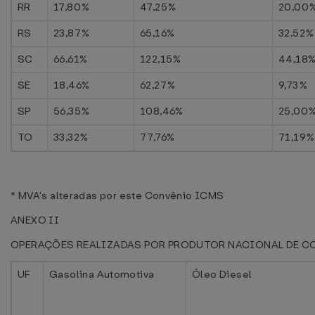
RR
17,80%
47,25%
20,00
RS
23,87%
65,16%
32,52%
SC
66,61%
122,15%
44,18
SE
18,46%
62,27%
9,73%
SP
56,35%
108,46%
25,00
TO
33,32%
77,76%
71,19%
* MVA's alteradas por este Convênio ICMS
ANEXO II
OPERAÇÕES REALIZADAS POR PRODUTOR NACIONAL DE C
UF
Gasolina Automotiva
Óleo Diesel