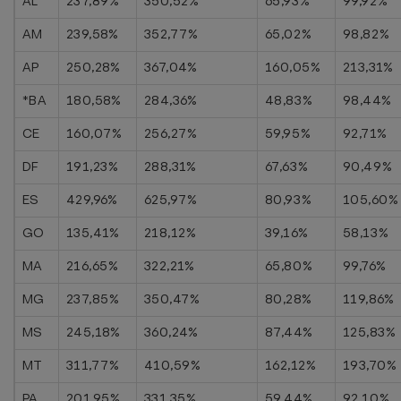
AL
237,89%
350,52%
65,93%
99,92%
AM
239,58%
352,77%
65,02%
98,82%
AP
250,28%
367,04%
160,05%
213,31%
*BA
180,58%
284,36%
48,83%
98,44%
CE
160,07%
256,27%
59,95%
92,71%
DF
191,23%
288,31%
67,63%
90,49%
ES
429,96%
625,97%
80,93%
105,60%
GO
135,41%
218,12%
39,16%
58,13%
MA
216,65%
322,21%
65,80%
99,76%
MG
237,85%
350,47%
80,28%
119,86%
MS
245,18%
360,24%
87,44%
125,83%
MT
311,77%
410,59%
162,12%
193,70%
PA
201,95%
331,35%
59,44%
92,10%