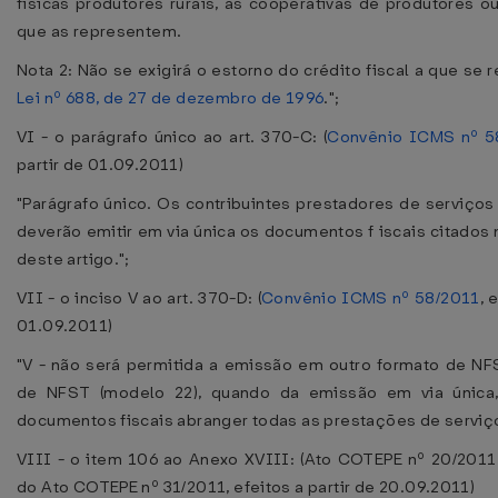
físicas produtores rurais, às cooperativas de produtores 
que as representem.
Nota 2: Não se exigirá o estorno do crédito fiscal a que se r
Lei nº 688, de 27 de dezembro de 1996
.";
VI - o parágrafo único ao art. 370-C: (
Convênio ICMS nº 5
partir de 01.09.2011)
"Parágrafo único. Os contribuintes prestadores de serviço
deverão emitir em via única os documentos f iscais citados n
deste artigo.";
VII - o inciso V ao art. 370-D: (
Convênio ICMS nº 58/2011
, 
01.09.2011)
"V - não será permitida a emissão em outro formato de NF
de NFST (modelo 22), quando da emissão em via única
documentos fiscais abranger todas as prestações de serviço
VIII - o item 106 ao Anexo XVIII: (Ato COTEPE nº 20/2011
do Ato COTEPE nº 31/2011, efeitos a partir de 20.09.2011)