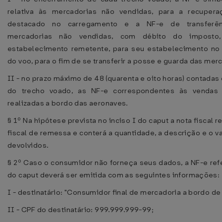
relativa às mercadorias não vendidas, para a recuper
destacado no carregamento e a NF-e de transferênc
mercadorias não vendidas, com débito do imposto
estabelecimento remetente, para seu estabelecimento no 
do voo, para o fim de se transferir a posse e guarda das mer
II - no prazo máximo de 48 (quarenta e oito horas) contada
do trecho voado, as NF-e correspondentes às vendas
realizadas a bordo das aeronaves.
§ 1º Na hipótese prevista no inciso I do caput a nota fiscal r
fiscal de remessa e conterá a quantidade, a descrição e o v
devolvidos.
§ 2º Caso o consumidor não forneça seus dados, a NF-e refe
do caput deverá ser emitida com as seguintes informações:
I - destinatário: "Consumidor final de mercadoria a bordo de
II - CPF do destinatário: 999.999.999-99;