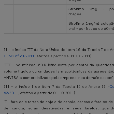
Sirolimo 2mg - po
drágea
Sirolimo 1mg/ml soluçã
oral - por frasco de 60 m
II - o inciso III da Nota Única do item 15 da Tabela I do An
ICMS nº 61/2011
, efeitos a partir de 01.10.2011)
"III - no mínimo, 50% (cinquenta por cento) da quantidad
volume líquido ou unidades farmacotécnicas da apresentaç
ANVISA e comercializada pela empresa, nos demais casos;"
III - o inciso I do item 7 da Tabela II do Anexo II: (
Co
62/2011
, efeitos a partir de 01.10.2011)
"I - farelos e tortas de soja e de canola, cascas e farelos d
de canola, sojas desativadas e seus farelos, quand