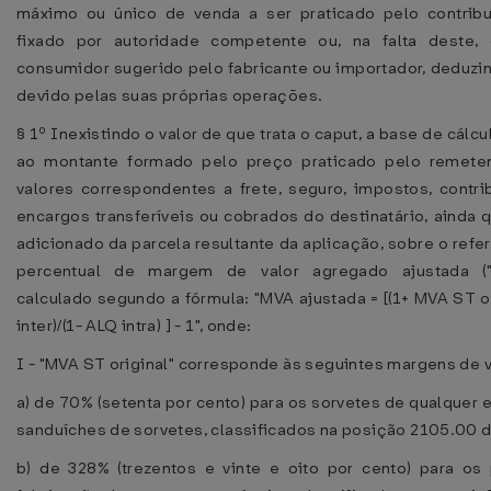
máximo ou único de venda a ser praticado pelo contribui
fixado por autoridade competente ou, na falta deste, 
consumidor sugerido pelo fabricante ou importador, deduzi
devido pelas suas próprias operações.
§ 1º Inexistindo o valor de que trata o caput, a base de cál
ao montante formado pelo preço praticado pelo remeten
valores correspondentes a frete, seguro, impostos, contri
encargos transferíveis ou cobrados do destinatário, ainda q
adicionado da parcela resultante da aplicação, sobre o refe
percentual de margem de valor agregado ajustada ("
calculado segundo a fórmula: "MVA ajustada = [(1+ MVA ST ori
inter)/(1- ALQ intra) ] - 1", onde:
I - "MVA ST original" corresponde às seguintes margens de 
a) de 70% (setenta por cento) para os sorvetes de qualquer e
sanduíches de sorvetes, classificados na posição 2105.00 
b) de 328% (trezentos e vinte e oito por cento) para os