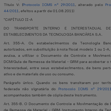
Título V: (
Protocolo ICMS nº 29/2011
, alterado pelo
Pr
44/2011
, efeitos a partir de 01.08.2011)
"CAPÍTULO II-A
DO TRANSPORTE INTERNO E INTERESTADUAL D
ESTABELECIMENTOS DA TECNOLOGIA BANCÁRIA S.A.
Art. 355-A. Os estabelecimentos da Tecnologia Banc
autorizados, em substituição à nota fiscal modelo 1 ou 1-A, 
avulsa, a utilizar o Documento de Controle e Movimen
DCM/Guia de Remessa de Material - GRM para acobertar o tr
interestadual, entre seus estabelecimentos, de bens per
ativo e de materiais de uso ou consumo.
Parágrafo único. Quando os bens transitarem por terri
federada não signatária do
Protocolo ICMS nº 29/201
acompanhados também de cópia deste instrumento.
Art. 355-B. O Documento de Controle e Movimentação de
de Remessa de Material - GRM, instrumento interno da Tec