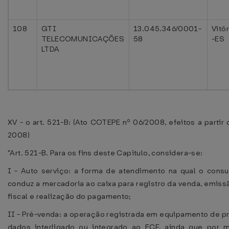
108
GTI
13.045.346/0001-
Vitór
TELECOMUNICAÇÕES
58
-ES
LTDA
XV - o art. 521-B: (Ato COTEPE nº 06/2008, efeitos a partir 
2008)
"Art. 521-B. Para os fins deste Capítulo, considera-se:
I - Auto serviço: a forma de atendimento na qual o cons
conduz a mercadoria ao caixa para registro da venda, emis
fiscal e realização do pagamento;
II - Pré-venda: a operação registrada em equipamento de 
dados interligado ou integrado ao ECF, ainda que por 