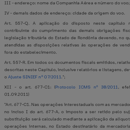
III - endereço: nome da Companhia Aérea e número do voo;
IV - demais dados de endereço: cidade da origem do voo.
Art. 557-Q. A aplicação do disposto neste capítulo
contribuinte do cumprimento das demais obrigações fisc
legislação tributária do Estado de Rondônia devendo, no q
atendidas as disposições relativas às operações de ven
fora do estabelecimento.
Art. 557-R. Em todos os documentos fiscais emitidos, relat
descritas neste Capítulo, inclusive relatórios e listagens, d
o
Ajuste SINIEF nº 07/2011
.";
XII - o art. 677-C1: (
Protocolo ICMS nº 38/2011
, efe
01.09.2011)
"Art. 677-C1. Nas operações interestaduais com as mercado
no inciso I do art. 677-A, o imposto a ser retido pelo su
substituição será calculado mediante a aplicação da alíquot
operações internas, no Estado destinatário da mercadori