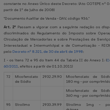
constante no Anexo Único deste Decreto: (Ato COTEPE nº 06
partir de 1º de julho de 2008)
"Documento Auxiliar de Venda - DAV, código 936."
Art. 2º
Passam a vigorar com a seguinte redação os dispo
discriminados do Regulamento do Imposto sobre Operaç
Circulação de Mercadorias e sobre Prestações de Serviç
Interestadual e Intermunicipal e de Comunicação - RIC
pelo
Decreto nº 8.321, de 30 de abril de 1998
:
I - os itens 72 e 95 do item 44 da Tabela II do Anexo I: (
C
60/2011
, efeitos a partir de 01.10.2011)
72
Micofenolato
2932.29.90
Micofenolato de Sódi
de Sódio
180 mg - por comprimid
Micofenolato de Sódi
360 mg - por comprimid
95
Sirolimo
2933.39.99
Sirolimo 1mg - po
drágea