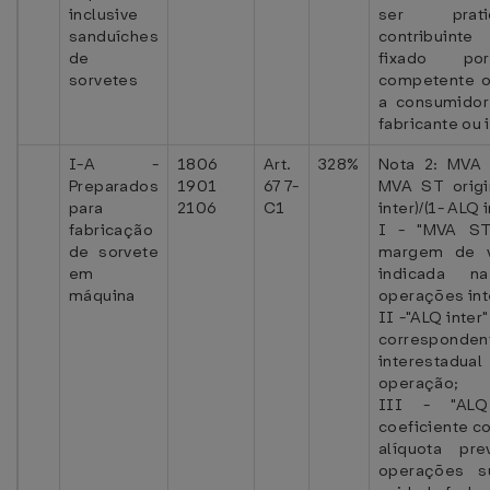
inclusive
ser prat
sanduíches
contribuint
de
fixado por
sorvetes
competente o
a consumidor
fabricante ou 
I-A -
1806
Art.
328%
Nota 2: MVA 
Preparados
1901
677-
MVA ST origi
para
2106
C1
inter)/(1- ALQ i
fabricação
I - "MVA ST
de sorvete
margem de v
em
indicada n
máquina
operações int
II -"ALQ inter
corresponde
interestadu
operação;
III - "ALQ
coeficiente c
alíquota pr
operações su