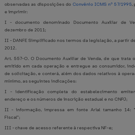
observadas as disposições do
Convênio ICMS nº 57/1995
,
e imprimir:
I - documento denominado Documento Auxiliar de Ve
dezembro de 2011;
II - DANFE Simplificado nos termos da legislação, a partir d
2012.
Art. 557-O. O Documento Auxiliar de Venda, de que trata o
emitido em cada operação e entregue ao consumidor, in
de solicitação, e conterá, além dos dados relativos à oper
mínimo, as seguintes indicações:
I - identificação completa do estabelecimento emite
endereço e os números de inscrição estadual e no CNPJ;
II - informação, impressa em fonte Arial tamanho 14:
Fiscal";
III - chave de acesso referente à respectiva NF-e;