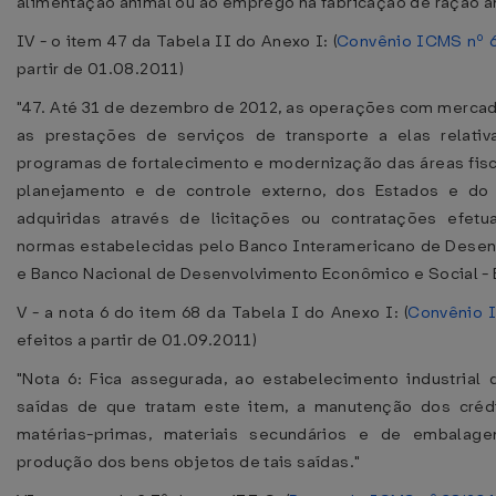
alimentação animal ou ao emprego na fabricação de ração an
IV - o item 47 da Tabela II do Anexo I: (
Convênio ICMS nº 
partir de 01.08.2011)
"47. Até 31 de dezembro de 2012, as operações com merca
as prestações de serviços de transporte a elas relativ
programas de fortalecimento e modernização das áreas fisc
planejamento e de controle externo, dos Estados e do D
adquiridas através de licitações ou contratações efet
normas estabelecidas pelo Banco Interamericano de Desen
e Banco Nacional de Desenvolvimento Econômico e Social - 
V - a nota 6 do item 68 da Tabela I do Anexo I: (
Convênio 
efeitos a partir de 01.09.2011)
"Nota 6: Fica assegurada, ao estabelecimento industrial
saídas de que tratam este item, a manutenção dos crédi
matérias-primas, materiais secundários e de embalagen
produção dos bens objetos de tais saídas."