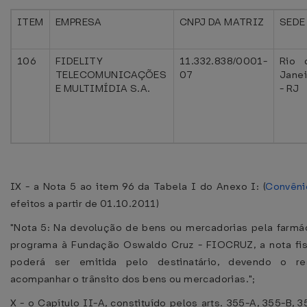
ITEM
EMPRESA
CNPJ DA MATRIZ
SEDE
106
FIDELITY
11.332.838/0001-
Rio 
TELECOMUNICAÇÕES
07
Janei
E MULTIMÍDIA S.A.
- RJ
IX - a Nota 5 ao item 96 da Tabela I do Anexo I: (
Convêni
efeitos a partir de 01.10.2011)
"Nota 5: Na devolução de bens ou mercadorias pela farmác
programa à Fundação Oswaldo Cruz - FIOCRUZ, a nota fi
poderá ser emitida pelo destinatário, devendo o re
acompanhar o trânsito dos bens ou mercadorias.";
X - o Capítulo II-A, constituído pelos arts. 355-A, 355-B, 