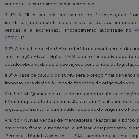
acobertar o carregamento das aeronaves.
§ 1º A NF-e conterá, no campo de "Informações Comp
identificação completa da aeronave ou do voo em que ser
vendas e a expressão: "Procedimento autorizado no
A
07/2011
".
§ 2º A Nota Fiscal Eletrônica referida no caput será o docum
Escrituração Fiscal Digital (EFD), com o respectivo débito d
devido, observadas as disposições constantes da legislação
§ 3º A base de cálculo do ICMS será o preço final de venda 
imposto será devido à unidade federada de origem do voo.
Art. 557-M. Quando se tratar de mercadoria sujeita ao regim
tributária, para efeito de emissão da nota fiscal será obser
legislação tributária da unidade federada de origem do trec
Art. 557-N. Nas vendas de mercadorias realizadas a bordo 
empresas ficam autorizadas a utilizar equipamentos eletr
(Personal Digital Assistant - PDA) acoplados a uma imp