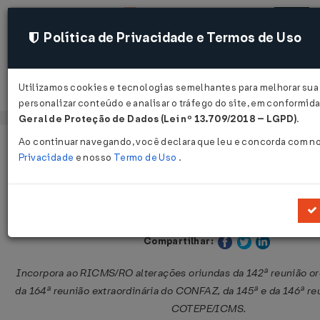
Política de Privacidade e Termos de Uso
Utilizamos cookies e tecnologias semelhantes para melhorar sua
Acessar
personalizar conteúdo e analisar o tráfego do site, em conformi
Geral de Proteção de Dados (Lei nº 13.709/2018 – LGPD)
.
Ao continuar navegando, você declara que leu e concorda com n
Página Inicial
Legislações
Legislação Estadual - Rondônia
Privacidade
e nosso
Termo de Uso
.
Decreto nº 16.404 de 15/12/2011
Publicado no DOE - RO em 15 dez 2011
Compartilhar:
Incorpora ao RICMS/RO alterações oriundas da 142ª reunião ord
da 164ª reunião extraordinária do CONFAZ, da 145ª e da 146ª reu
COTEPE/ICMS.