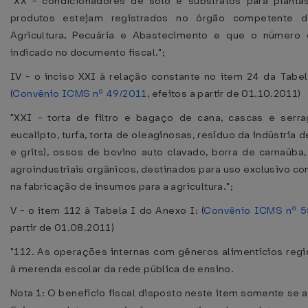
"XX - condicionadores de solo e substratos para plant
produtos estejam registrados no órgão competente d
Agricultura, Pecuária e Abastecimento e que o número 
indicado no documento fiscal.";
IV - o inciso XXI à relação constante no item 24 da Tabel
(
Convênio ICMS nº 49/2011
, efeitos a partir de 01.10.2011)
"XXI - torta de filtro e bagaço de cana, cascas e ser
eucalipto, turfa, torta de oleaginosas, resíduo da indústria 
e grits), ossos de bovino auto clavado, borra de carnaúba,
agroindustriais orgânicos, destinados para uso exclusivo c
na fabricação de insumos para a agricultura.";
V - o item 112 à Tabela I do Anexo I: (
Convênio ICMS nº 5
partir de 01.08.2011)
"112. As operações internas com gêneros alimentícios regi
à merenda escolar da rede pública de ensino.
Nota 1: O benefício fiscal disposto neste item somente se 