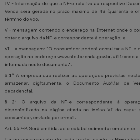
IV - informação de que a NF-e relativa ao respectivo Docu
Venda será gerada no prazo máximo de 48 (quarenta e oi
término do voo;
V - mensagem contendo o endereço na Internet onde o c
obter o arquivo da NF-e correspondente à operação; e
VI - a mensagem: "O consumidor poderá consultar a NF-e 
operação no endereço www.nfe.fazenda.gov.br, utilizando a
informada neste documento.".
§ 1º A empresa que realizar as operações previstas neste
armazenar, digitalmente, o Documento Auxiliar de V
decadencial.
§ 2º O arquivo da NF-e correspondente à operaç
disponibilizado na página citada no inciso VI do caput
consumidor, enviado por e-mail.
Art. 557-P. Será emitida, pelo estabelecimento remetente:
I - no encerramento de cada trecho voado, a NF-e simb