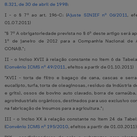
8.321, de 30 de abril de 1998
:
I - o § 7º ao art. 196-C: (
Ajuste SINIEF nº 06/2011
, ef
01.07.2011)
"§ 7º A obrigatoriedade prevista no § 6º deste artigo será ap
1º de janeiro de 2012 para a Companhia Nacional de 
CONAB.";
II - o inciso XVII à relação constante no item 6 da Tabel
(
Convênio ICMS nº 49/2011
, efeitos a partir de 01.10.2011)
"XVII - torta de filtro e bagaço de cana, cascas e ser
eucalipto, turfa, torta de oleaginosas, resíduo da indústria 
e grits), ossos de bovino auto clavado, borra de carnaúba,
agroindustriais orgânicos, destinados para uso exclusivo c
na fabricação de insumos para a agricultura.";
III - o inciso XX à relação constante no item 24 da Tabel
(
Convênio ICMS nº 195/2010
, efeitos a partir de 01.03.2011)