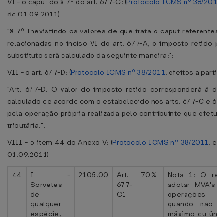
VI - o caput do § 7º do art. 677-C: (
Protocolo ICMS nº 38/20
de 01.09.2011)
"§ 7º Inexistindo os valores de que trata o caput referent
relacionadas no inciso VI do art. 677-A, o imposto retido 
substituto será calculado da seguinte maneira:";
VII - o art. 677-D: (
Protocolo ICMS nº 38/2011
, efeitos a par
"Art. 677-D. O valor do imposto retido corresponderá à d
calculado de acordo com o estabelecido nos arts. 677-C e 
pela operação própria realizada pelo contribuinte que efetu
tributária.".
VIII - o item 44 do Anexo V: (
Protocolo ICMS nº 38/2011
, 
01.09.2011)
44
I -
2105.00
Art.
70%
Nota 1: O r
Sorvetes
677-
adotar MVA's
de
C1
operações i
qualquer
quando não 
espécie,
máximo ou ún