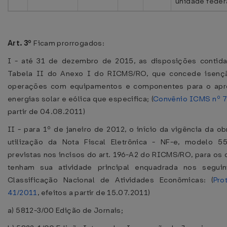
unidade feder
Art. 3º
Ficam prorrogados:
I - até 31 de dezembro de 2015, as disposições contid
Tabela II do Anexo I do RICMS/RO, que concede isen
operações com equipamentos e componentes para o apr
energias solar e eólica que especifica; (
Convênio ICMS nº 
partir de 04.08.2011)
II - para 1º de janeiro de 2012, o início da vigência da o
utilização da Nota Fiscal Eletrônica - NF-e, modelo 5
previstas nos incisos do art. 196-A2 do RICMS/RO, para os 
tenham sua atividade principal enquadrada nos segui
Classificação Nacional de Atividades Econômicas: (
Pro
41/2011
, efeitos a partir de 15.07.2011)
a) 5812-3/00 Edição de Jornais;