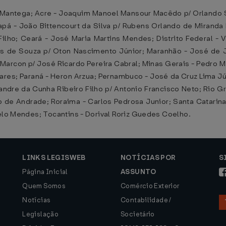
Mantega; Acre - Joaquim Manoel Mansour Macêdo p/ Orlando S
apá - João Bittencourt da Silva p/ Rubens Orlando de Mirand
Filho; Ceará - José Maria Martins Mendes; Distrito Federal - V
es de Souza p/ Oton Nascimento Júnior; Maranhão - José de J
 Marcon p/ José Ricardo Pereira Cabral; Minas Gerais - Pedro M
ares; Paraná - Heron Arzua; Pernambuco - José da Cruz Lima Jú
ndre da Cunha Ribeiro Filho p/ Antonio Francisco Neto; Rio Gr
de Andrade; Roraima - Carlos Pedrosa Junior; Santa Catarina
Melo Mendes; Tocantins - Dorival Roriz Guedes Coelho.
LINKS LEGISWEB
NOTÍCIAS POR
S
Página Inicial
ASSUNTO
Quem Somos
Comércio Exterior
Notícias
Contabilidade /
Legislação
Societário