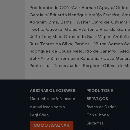
Presidente do CONFAZ - Bernard Appy p/ Guido 
Garcia p/ Eduardo Henrique Araújo Ferreira; Am
Abrahim Lima; Bahia - Walter Cairo de Oliveira 
Teófilo Oliveira; Goiás - Antônio Ricardo Gom
Júlio Teis; Mato Grosso do Sul - Miguel Antônio
Rute Tostes da Silva; Paraíba - Milton Gomes So
Rodrigues de Sousa Neto; Rio de Janeiro - Alexa
Sul - Ario Zimmermann; Rondônia - José Genaro 
Paulo - Luiz Tacca Junior; Sergipe - Gilmar de 
ASSINAR O LEGISWEB
PRODUTOS E
Mantenha-se informado
SERVIÇOS
e atualizado com o
Banco de Dados
LegisWeb.
Consultoria
Sistemas
COMO ASSINAR