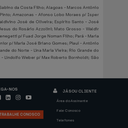
abino da Costa Filho; Alagoas - Marcos Antônio
a Pinto; Amazonas - Afonso Lobo Moraes p/ Isper
aldivino José de Oliveira; Espírito Santo - José
esus do Rosário Azzolini; Mato Grosso - Waldir
enegetti p/ Fuad Jorge Noman Filho; Pará - Maria
nior p/ Maria José Briano Gomes; Piauí - Antônio
ande do Norte - Lina Maria Vieira; Rio Grande do
 - Lindolfo Weber p/ Max Roberto Bornholdt; São
IGA-NOS
JÁ SOU CLIENTE
Área do Assinante
Fale Conosco
TRABALHE CONOSCO
Telefones