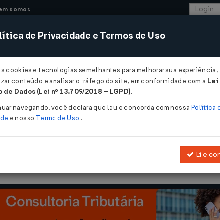
em somos
ítica de Privacidade e Termos de Uso
CONSULTORIA
SISTEMAS
COMÉRCIO EXTER
os cookies e tecnologias semelhantes para melhorar sua experiência,
zar conteúdo e analisar o tráfego do site, em conformidade com a
Lei
 de Dados (Lei nº 13.709/2018 – LGPD)
.
07/2006
nuar navegando, você declara que leu e concorda com nossa
Política 
ade
e nosso
Termo de Uso
.
Li e co
so a conceder isenção do ICMS incidente nas prestações internas 