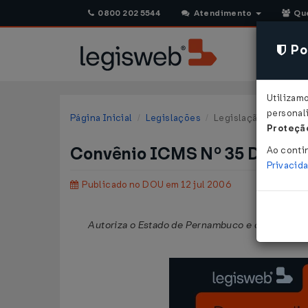
0800 202 5544
Atendimento
Qu
Pol
Utilizam
personali
Página Inicial
Legislações
Legislação Federal
Proteção
Convênio ICMS Nº 35 DE 07/
Ao conti
Privacid
Publicado no DOU em 12 jul 2006
Autoriza o Estado de Pernambuco e de Mato Gros