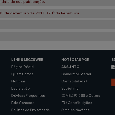
 data de sua publicação.
13 de dezembro de 2011, 123º da República.
LINKS LEGISWEB
NOTÍCIAS POR
S
Página Inicial
ASSUNTO
Quem Somos
Comércio Exterior
Notícias
Contabilidade /
Legislação
Societário
Dúvidas Frequentes
ICMS, IPI, ISS e Outros
Fale Conosco
IR / Contribuições
Política de Privacidade
Simples Nacional