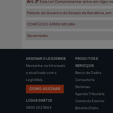
Art. 2º
Esta Lei Complementar entra em vigor na
Palácio do Governo do Estado de Rondônia, em 
CONFÚCIO AIRES MOURA
Governador
ASSINAR O LEGISWEB
PRODUTOS E
Mantenha-se informado
SERVIÇOS
e atualizado com o
Banco de Dados
LegisWeb.
Consultoria
Sistemas
COMO ASSINAR
Agenda Tributária
LIGUE GRÁTIS
Comércio Exterior
0800 202 5544
Boletim Diário