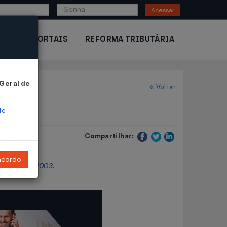
Acessar
IOR
PORTAIS
REFORMA TRIBUTÁRIA
 Geral de
Voltar
de
Compartilhar:
ncordo
 agosto de 2003
.