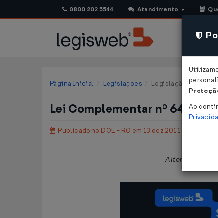
0800 202 5544
Atendimento
Qu
Pol
Utilizam
personali
Página Inicial
Legislações
Legislação Estadual 
Proteção
Lei Complementar nº 642 de 
Ao conti
Privacid
Publicado no DOE - RO em 13 dez 2011
Altera redação d