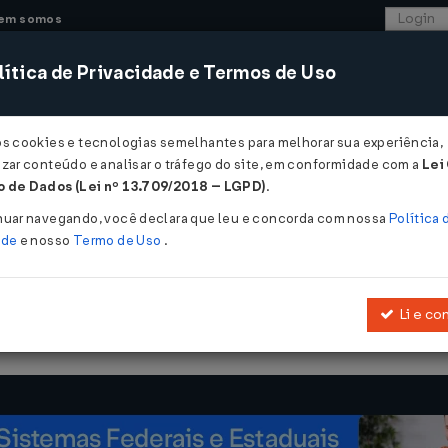
em somos
ítica de Privacidade e Termos de Uso
CONSULTORIA
SISTEMAS
COMÉRCIO EXTER
os cookies e tecnologias semelhantes para melhorar sua experiência,
zar conteúdo e analisar o tráfego do site, em conformidade com a
Lei
- Rondônia
 de Dados (Lei nº 13.709/2018 – LGPD)
.
13/12/2011
nuar navegando, você declara que leu e concorda com nossa
Política 
ade
e nosso
Termo de Uso
.
Li e co
o parágrafo único do art. 5º, da
Lei Complementar nº 283, de 14 de