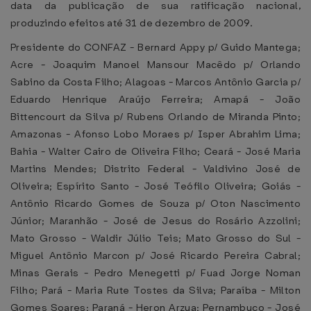
data da publicação de sua ratificação nacional,
produzindo efeitos até 31 de dezembro de 2009.
Presidente do CONFAZ - Bernard Appy p/ Guido Mantega;
Acre - Joaquim Manoel Mansour Macêdo p/ Orlando
Sabino da Costa Filho; Alagoas - Marcos Antônio Garcia p/
Eduardo Henrique Araújo Ferreira; Amapá - João
Bittencourt da Silva p/ Rubens Orlando de Miranda Pinto;
Amazonas - Afonso Lobo Moraes p/ Isper Abrahim Lima;
Bahia - Walter Cairo de Oliveira Filho; Ceará - José Maria
Martins Mendes; Distrito Federal - Valdivino José de
Oliveira; Espírito Santo - José Teófilo Oliveira; Goiás -
Antônio Ricardo Gomes de Souza p/ Oton Nascimento
Júnior; Maranhão - José de Jesus do Rosário Azzolini;
Mato Grosso - Waldir Júlio Teis; Mato Grosso do Sul -
Miguel Antônio Marcon p/ José Ricardo Pereira Cabral;
Minas Gerais - Pedro Menegetti p/ Fuad Jorge Noman
Filho; Pará - Maria Rute Tostes da Silva; Paraíba - Milton
Gomes Soares; Paraná - Heron Arzua; Pernambuco - José