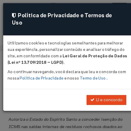
Política de Privacidade e Termos de
Uso
Acessar
Utilizamos cookies e tecnologias semelhantes para melhorar
sua experiência, personalizar conteúdo e analisar o tráfego do
site, em conformidade com a
Lei Geral de Proteção de Dados
Página Inicial
Legislações
Legislação Federal
Voltar
(Lei nº 13.709/2018 – LGPD)
.
Ao continuar navegando, você declara que leu e concorda com
Convênio ICMS Nº 44 DE
nossa
Política de Privacidade
e nosso
Termo de Uso
.
07/07/2006
Publicado no DOU em 12 jul 2006
Li e concordo
Compartilhar:
Autoriza o Estado do Espírito Santo a conceder isenção do
ICMS nas saídas internas de resíduos rochosos doados ao