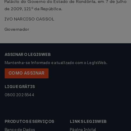
Palácio do Governo do Estado de Rondônia, em 7 de julho
de 2009, 121º da República.
IVO NARCISO CASSOL
Governador
ASSINAR O LEGISWEB
Mantenha-se informado e atualizado com o LegisWeb.
COMO ASSINAR
LIGUE GRÁTIS
0800 202 5544
PRODUTOS E SERVIÇOS
LINKS LEGISWEB
Banco de Dados
Página Inicial