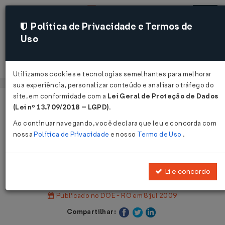
Política de Privacidade e Termos de
Uso
Acessar
Utilizamos cookies e tecnologias semelhantes para melhorar
sua experiência, personalizar conteúdo e analisar o tráfego do
site, em conformidade com a
Lei Geral de Proteção de Dados
Página Inicial
Legislações
Legislação Estadual - Rondônia
(Lei nº 13.709/2018 – LGPD)
.
Ao continuar navegando, você declara que leu e concorda com
Voltar
nossa
Política de Privacidade
e nosso
Termo de Uso
.
Lei Complementar nº 514 de
07/07/2009
Li e concordo
Publicado no DOE - RO em 8 jul 2009
Compartilhar: