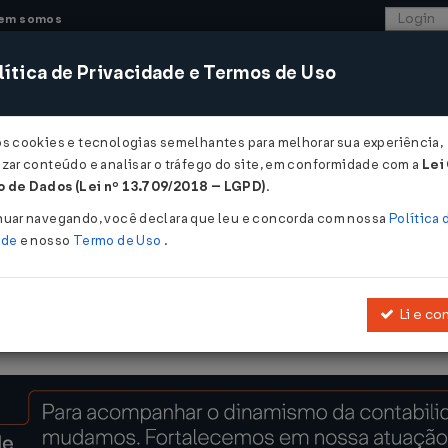
em somos
ítica de Privacidade e Termos de Uso
CONSULTORIA
SISTEMAS
COMÉRCIO EXTER
os cookies e tecnologias semelhantes para melhorar sua experiência,
zar conteúdo e analisar o tráfego do site, em conformidade com a
Lei
- Rondônia
 de Dados (Lei nº 13.709/2018 – LGPD)
.
21/12/2009
nuar navegando, você declara que leu e concorda com nossa
Política 
ade
e nosso
Termo de Uso
.
Li e co
ão do inciso II do art. 5º da
Lei Complementar nº 283, de 14 de ag