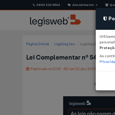
0800 202 5544
Atendimento
Qu
Pol
Utilizam
personali
Página Inicial
Legislações
Legislação Estadual 
Proteção
Lei Complementar nº 541 de 
Ao conti
Privacid
Publicado no DOE - RO em 22 dez 2009
Altera redaç