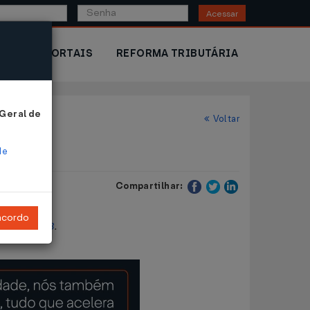
Acessar
IOR
PORTAIS
REFORMA TRIBUTÁRIA
 Geral de
Voltar
de
Compartilhar:
ncordo
osto de 2003
.