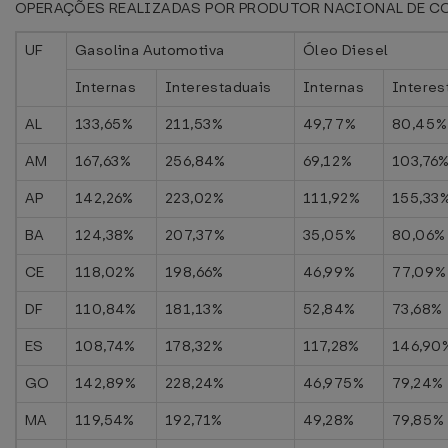
OPERAÇÕES REALIZADAS POR PRODUTOR NACIONAL DE C
UF
Gasolina Automotiva
Óleo Diesel
Internas
Interestaduais
Internas
Interes
AL
133,65%
211,53%
49,77%
80,45%
AM
167,63%
256,84%
69,12%
103,76
AP
142,26%
223,02%
111,92%
155,33
BA
124,38%
207,37%
35,05%
80,06%
CE
118,02%
198,66%
46,99%
77,09%
DF
110,84%
181,13%
52,84%
73,68%
ES
108,74%
178,32%
117,28%
146,90
GO
142,89%
228,24%
46,975%
79,24%
MA
119,54%
192,71%
49,28%
79,85%