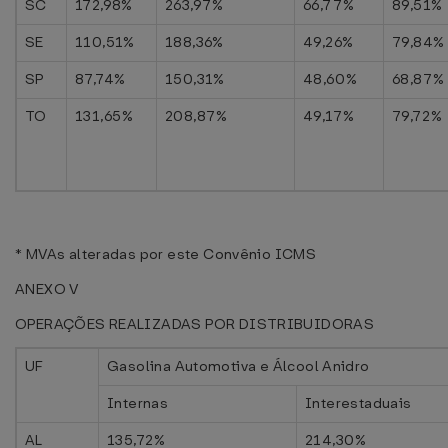
SC
172,98%
263,97%
66,77%
89,51%
SE
110,51%
188,36%
49,26%
79,84%
SP
87,74%
150,31%
48,60%
68,87%
TO
131,65%
208,87%
49,17%
79,72%
* MVAs alteradas por este Convênio ICMS
ANEXO V
OPERAÇÕES REALIZADAS POR DISTRIBUIDORAS
UF
Gasolina Automotiva e Álcool Anidro
Internas
Interestaduais
AL
135,72%
214,30%