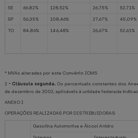
SE
66,82%
128,52%
26,75%
52,71%
SP
56,35%
108,46%
27,67%
45,09%
TO
84,86%
146,48%
26,67%
52,61%
* MVAs alteradas por este Convênio ICMS
2
-
Cláusula segunda.
Os percentuais constantes dos Anexos 
de dezembro de 2002, aplicáveis à unidade federada indica
ANEXO I
OPERAÇÕES REALIZADAS POR DISTRIBUIDORAS
Gasolina Automotiva e Álcool Anidro
Internas
Interestaduais