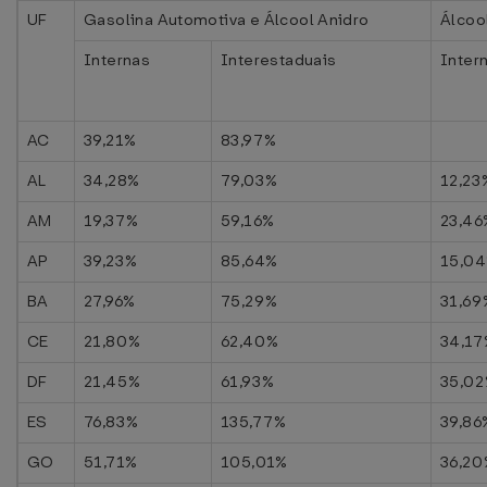
UF
Gasolina Automotiva e Álcool Anidro
Álcoo
Internas
Interestaduais
Inter
AC
39,21%
83,97%
AL
34,28%
79,03%
12,23
AM
19,37%
59,16%
23,46
AP
39,23%
85,64%
15,0
BA
27,96%
75,29%
31,69
CE
21,80%
62,40%
34,17
DF
21,45%
61,93%
35,0
ES
76,83%
135,77%
39,86
GO
51,71%
105,01%
36,20