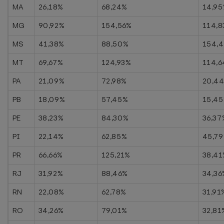
MA
26,18%
68,24%
14,9
MG
90,92%
154,56%
114,
MS
41,38%
88,50%
154,
MT
69,67%
124,93%
114,
PA
21,09%
72,98%
20,4
PB
18,09%
57,45%
15,4
PE
38,23%
84,30%
36,37
PI
22,14%
62,85%
45,7
PR
66,66%
125,21%
38,41
RJ
31,92%
88,46%
34,36
RN
22,08%
62,78%
31,91
RO
34,26%
79,01%
32,81