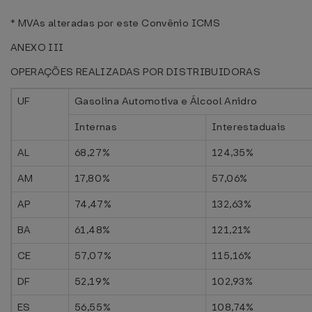
* MVAs alteradas por este Convênio ICMS
ANEXO III
OPERAÇÕES REALIZADAS POR DISTRIBUIDORAS
UF
Gasolina Automotiva e Álcool Anidro
Internas
Interestaduais
AL
68,27%
124,35%
AM
17,80%
57,06%
AP
74,47%
132,63%
BA
61,48%
121,21%
CE
57,07%
115,16%
DF
52,19%
102,93%
ES
56,55%
108,74%