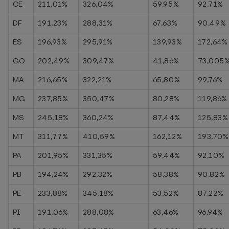
CE
211,01%
326,04%
59,95%
92,71%
DF
191,23%
288,31%
67,63%
90,49%
ES
196,93%
295,91%
139,93%
172,64%
GO
202,49%
309,47%
41,86%
73,005
MA
216,65%
322,21%
65,80%
99,76%
MG
237,85%
350,47%
80,28%
119,86%
MS
245,18%
360,24%
87,44%
125,83%
MT
311,77%
410,59%
162,12%
193,70%
PA
201,95%
331,35%
59,44%
92,10%
PB
194,24%
292,32%
58,38%
90,82%
PE
233,88%
345,18%
53,52%
87,22%
PI
191,06%
288,08%
63,46%
96,94%