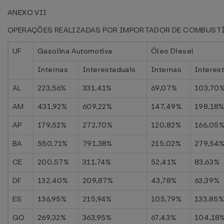
ANEXO VII
OPERAÇÕES REALIZADAS POR IMPORTADOR DE COMBUST
UF
Gasolina Automotiva
Óleo Diesel
Internas
Interestaduais
Internas
Interes
AL
223,56%
331,41%
69,07%
103,70
AM
431,92%
609,22%
147,49%
198,18
AP
179,52%
272,70%
120,82%
166,05
BA
550,71%
791,38%
215,02%
279,54
CE
200,57%
311,74%
52,41%
83,63%
DF
132,40%
209,87%
43,78%
63,39%
ES
136,95%
215,94%
105,79%
133,85
GO
269,32%
363,95%
67,43%
104,18