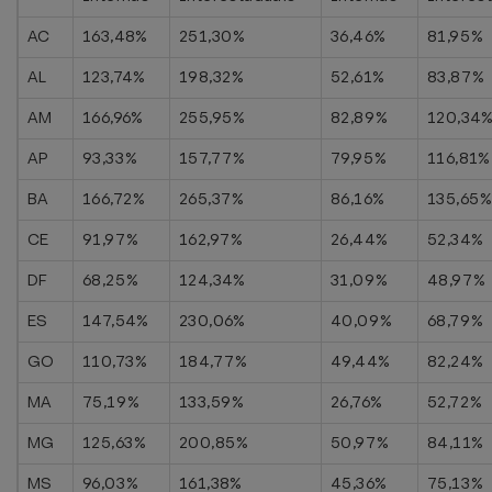
AC
163,48%
251,30%
36,46%
81,95%
AL
123,74%
198,32%
52,61%
83,87%
AM
166,96%
255,95%
82,89%
120,34
AP
93,33%
157,77%
79,95%
116,81%
BA
166,72%
265,37%
86,16%
135,65
CE
91,97%
162,97%
26,44%
52,34%
DF
68,25%
124,34%
31,09%
48,97%
ES
147,54%
230,06%
40,09%
68,79%
GO
110,73%
184,77%
49,44%
82,24%
MA
75,19%
133,59%
26,76%
52,72%
MG
125,63%
200,85%
50,97%
84,11%
MS
96,03%
161,38%
45,36%
75,13%