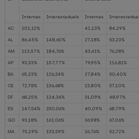
Internas
Interestaduais
Internas
Interestadua
AC
101,12%
41,13%
84,29%
AL
86,45%
148,60%
27,18%
53,23%
AM
113,57%
184,76%
43,61%
76,28%
AP
93,33%
157,77%
79,95%
116,81%
BA
65,23%
126,34%
27,84%
50,40%
CE
72,78%
136,68%
13,80%
37,10%
DF
68,25%
124,34%
31,09%
48,97%
ES
147,54%
230,06%
40,09%
68,79%
GO
93,18%
161,06%
36,98%
67,06%
MA
75,19%
133,59%
26,76%
52,72%