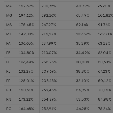
MA
152,69%
236,92%
40,79%
69,63%
MG
194,12%
292,16%
65,49%
101,81
MS
175,45%
267,27%
59,16%
91,76%
MT
142,38%
215,27%
139,52%
169,71%
PA
136,60%
237,99%
35,39%
63,12%
PB
134,80%
213,07%
34,49%
62,04%
PE
166,44%
255,25%
30,08%
58,63%
PI
132,27%
209,69%
38,80%
67,23%
PR
128,01%
208,13%
32,10%
50,12%
RJ
158,61%
269,45%
54,99%
78,15%
RN
173,21%
264,29%
53,53%
84,98%
RO
164,68%
252,91%
46,28%
76,24%