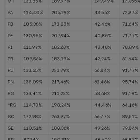
MT
133,85%
189,97%
149,49%
179,55
PA
114,40%
206,29%
43,56%
72,97%
PB
105,38%
173,85%
42,46%
71,64%
PE
130,95%
207,94%
40,85%
71,77%
PI
111,97%
182,63%
48,48%
78,89%
PR
109,56%
183,19%
42,24%
61,64%
RJ
133,65%
233,79%
66,84%
91,77%
RN
138,09%
217,46%
62,46%
95,74%
RO
133,41%
211,22%
58,68%
91,18%
*RS
114,73%
198,24%
44,46%
64,16%
SC
172,98%
263,97%
66,77%
89,51%
SE
110,51%
188,36%
49,26%
79,84%
SP
87,74%
150,31%
48,60%
68,87%