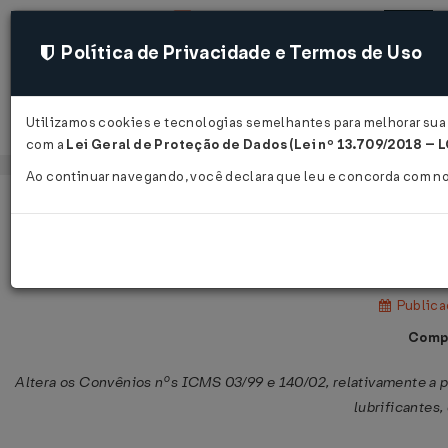
Política de Privacidade e Termos de Uso
Utilizamos cookies e tecnologias semelhantes para melhorar sua 
Acessar
com a
Lei Geral de Proteção de Dados (Lei nº 13.709/2018 – 
Ao continuar navegando, você declara que leu e concorda com n
Página Inicial
Legislações
Legislação Federal
Convênio ICMS nº 1 de 09/02/2006
Publica
Compa
Altera os Convênios nºs ICMS 03/99 e 140/02, relativamente a 
lubrificantes,