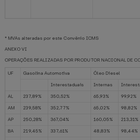
* MVAs alteradas por este Convênio ICMS
ANEXO VI
OPERAÇÕES REALIZADAS POR PRODUTOR NACIONAL DE C
UF
Gasolina Automotiva
Óleo Diesel
Interestaduais
Internas
Interest
AL
237,89%
350,52%
65,93%
99,92%
AM
239,58%
352,77%
65,02%
98,82%
AP
250,28%
367,04%
160,05%
213,31%
BA
219,45%
337,61%
48,83%
98,44%