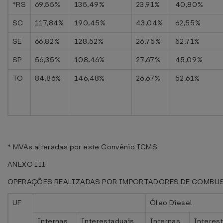
*RS
69,55%
135,49%
23,91%
40,80%
SC
117,84%
190,45%
43,04%
62,55%
SE
66,82%
128,52%
26,75%
52,71%
SP
56,35%
108,46%
27,67%
45,09%
TO
84,86%
146,48%
26,67%
52,61%
* MVAs alteradas por este Convênio ICMS
ANEXO III
OPERAÇÕES REALIZADAS POR IMPORTADORES DE COMBU
UF
Óleo Diesel
Internas
Interestaduais
Internas
Interes