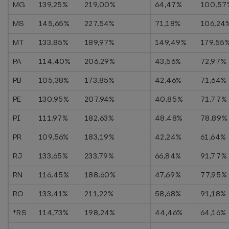
MG
139,25%
219,00%
64,47%
100,57
MS
145,65%
227,54%
71,18%
106,24
MT
133,85%
189,97%
149,49%
179,55
PA
114,40%
206,29%
43,56%
72,97%
PB
105,38%
173,85%
42,46%
71,64%
PE
130,95%
207,94%
40,85%
71,77%
PI
111,97%
182,63%
48,48%
78,89%
PR
109,56%
183,19%
42,24%
61,64%
RJ
133,65%
233,79%
66,84%
91,77%
RN
116,45%
188,60%
47,69%
77,95%
RO
133,41%
211,22%
58,68%
91,18%
*RS
114,73%
198,24%
44,46%
64,16%