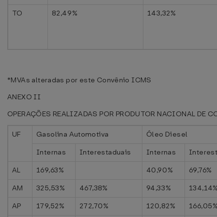
TO
82,49%
143,32%
*MVAs alteradas por este Convênio ICMS
ANEXO II
OPERAÇÕES REALIZADAS POR PRODUTOR NACIONAL DE C
UF
Gasolina Automotiva
Óleo Diesel
Internas
Interestaduais
Internas
Interes
AL
169,63%
40,90%
69,76%
AM
325,53%
467,38%
94,33%
134,14
AP
179,52%
272,70%
120,82%
166,05