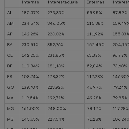
Internas
Interestaduais
Internas
Interes
AL
180,37%
273,83%
55,95%
87,89%
AM
234,54%
346,05%
115,38%
159,49
AP
142,26%
223,02%
111,92%
155,33
BA
230,51%
352,76%
152,45%
204,15
CE
142,25%
231,85%
63,32%
96,77%
DF
110,84%
181,13%
52,84%
73,68%
ES
108,74%
178,32%
117,28%
146,90
GO
139,70%
223,92%
46,97%
79,24%
MA
119,54%
192,71%
49,28%
79,85%
MG
161,00%
248,00%
78,17%
117,28%
MS
145,65%
227,54%
71,18%
106,24