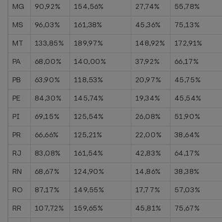
MG
90,92%
154,56%
27,74%
55,78%
MS
96,03%
161,38%
45,36%
75,13%
MT
133,85%
189,97%
148,92%
172,91%
PA
68,00%
140,00%
37,92%
66,17%
PB
63,90%
118,53%
20,97%
45,75%
PE
84,30%
145,74%
19,34%
45,54%
PI
69,15%
125,54%
26,08%
51,90%
PR
66,66%
125,21%
22,00%
38,64%
RJ
83,08%
161,54%
42,83%
64,17%
RN
68,67%
124,90%
14,86%
38,38%
RO
87,17%
149,55%
17,77%
57,03%
RR
107,72%
159,65%
45,81%
75,67%