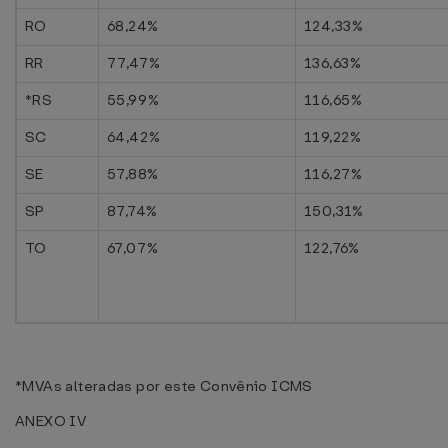
RO
68,24%
124,33%
RR
77,47%
136,63%
*RS
55,99%
116,65%
SC
64,42%
119,22%
SE
57,88%
116,27%
SP
87,74%
150,31%
TO
67,07%
122,76%
*MVAs alteradas por este Convênio ICMS
ANEXO IV