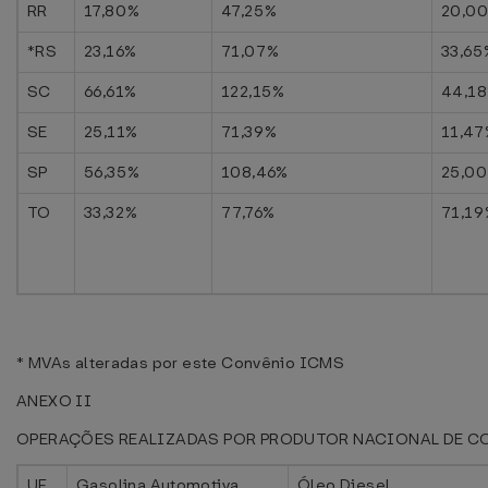
RR
17,80%
47,25%
20,0
*RS
23,16%
71,07%
33,65
SC
66,61%
122,15%
44,1
SE
25,11%
71,39%
11,47
SP
56,35%
108,46%
25,0
TO
33,32%
77,76%
71,19
* MVAs alteradas por este Convênio ICMS
ANEXO II
OPERAÇÕES REALIZADAS POR PRODUTOR NACIONAL DE C
UF
Gasolina Automotiva
Óleo Diesel