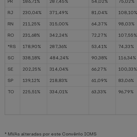
PR
186,71%
287,45%
54,02%
75,02%
RJ
230,04%
371,49%
81,04%
108,10
RN
211,25%
315,00%
64,37%
98,03%
RO
231,68%
342,24%
72,27%
107,55
*RS
178,90%
287,36%
53,41%
74,33%
SC
338,18%
484,24%
90,38%
116,34%
SE
202,25%
314,04%
66,27%
100,33
SP
139,12%
218,83%
61,09%
83,06%
TO
225,51%
334,01%
63,33%
96,79%
* MVAs alteradas por este Convênio ICMS