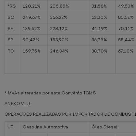
*RS
120,21%
205,85%
31,58%
49,53%
SC
249,67%
366,22%
63,30%
85,56%
SE
139,52%
228,12%
41,19%
70,11%
SP
90,43%
153,90%
36,79%
55,44%
TO
159,75%
246,34%
38,70%
67,10%
* MVAs alteradas por este Convênio ICMS
ANEXO VIII
OPERAÇÕES REALIZADAS POR IMPORTADOR DE COMBUST
UF
Gasolina Automotiva
Óleo Diesel