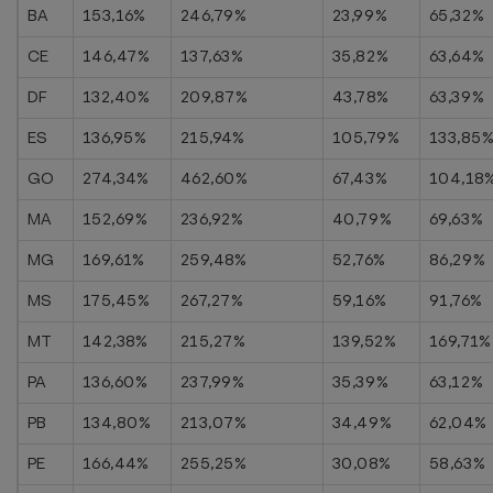
BA
153,16%
246,79%
23,99%
65,32%
CE
146,47%
137,63%
35,82%
63,64%
DF
132,40%
209,87%
43,78%
63,39%
ES
136,95%
215,94%
105,79%
133,85
GO
274,34%
462,60%
67,43%
104,18
MA
152,69%
236,92%
40,79%
69,63%
MG
169,61%
259,48%
52,76%
86,29%
MS
175,45%
267,27%
59,16%
91,76%
MT
142,38%
215,27%
139,52%
169,71%
PA
136,60%
237,99%
35,39%
63,12%
PB
134,80%
213,07%
34,49%
62,04%
PE
166,44%
255,25%
30,08%
58,63%