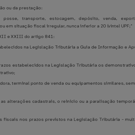
ção ou da prestação:
o, posse, transporte, estocagem, depósito, venda, exp
m situação fiscal irregular, nunca inferior a 20 (vinte) UPF;"
 XXII e XXIII do artigo 841:
tabelecidos na Legislação Tributária a Guia de Informação e A
azos estabelecidos na Legislação Tributária os demonstrativ
trativo;
adora, terminal ponto de venda ou equipamentos similares, sem
 as alterações cadastrais, o reinicio ou a paralisação temporá
os fiscais nos prazos previstos na Legislação Tributária - mul