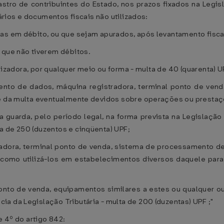
astro de contribuintes do Estado, nos prazos fixados na Legis
nários e documentos fiscais não utilizados:
sas em débito, ou que sejam apurados, após levantamento fisca
 que não tiverem débitos.
calizadora, por qualquer meio ou forma - multa de 40 (quarenta) U
amento de dados, máquina registradora, terminal ponto de ve
 e da multa eventualmente devidos sobre operações ou prestaçõ
guarda, pelo período legal, na forma prevista na Legislação Tri
a de 250 (duzentos e cinqüenta) UPF;
stradora, terminal ponto de venda, sistema de processamento
 como utilizá-los em estabelecimentos diversos daquele para
 ponto de venda, equipamentos similares a estes ou qualquer o
a da Legislação Tributária - multa de 200 (duzentas) UPF ;"
 e 4º do artigo 842: