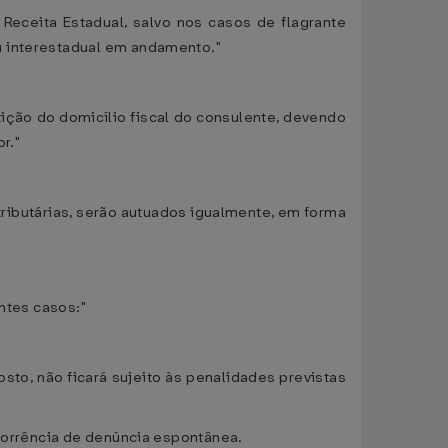
eceita Estadual, salvo nos casos de flagrante
u interestadual em andamento."
tição do domicílio fiscal do consulente, devendo
r."
tributárias, serão autuados igualmente, em forma
intes casos:"
to, não ficará sujeito às penalidades previstas
ocorrência de denúncia espontânea.