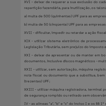
XVI - deixar de requerer a sua exclusão do cad
repartição fazendária, para inutilização, os talo
a) multa de 500 (quinhentas) UPF para as empre
b) multa de 50 (cinqüenta) UPF para as empresas
XVII - dificultar, impedir ou retardar a ação fis
XIX - utilizar sistema eletrônico de process
Legislação Tributária, sem prejuízo do imposto
XXI - deixar de apresentar ou de manter em boa 
documentos, inclusive discos magnéticos - mult
XXII - utilizar, sem autorização, máquina regi
nota fiscal ou documento que a substitua, bem
(trezentas) UPF;
XXIII - utilizar máquina registradora, terminal
de segurança rompido ou retirado sem observânci
IV - as alíneas "a", "b" e "c" do inciso I e os §§ 1º