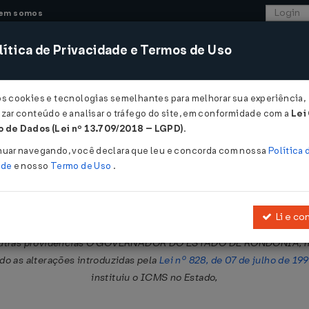
em somos
ítica de Privacidade e Termos de Uso
CONSULTORIA
SISTEMAS
COMÉRCIO EXTER
os cookies e tecnologias semelhantes para melhorar sua experiência,
zar conteúdo e analisar o tráfego do site, em conformidade com a
Lei
- Rondônia
 de Dados (Lei nº 13.709/2018 – LGPD)
.
99
nuar navegando, você declara que leu e concorda com nossa
Política 
ade
e nosso
Termo de Uso
.
Li e co
obre Operações Relativas à Circulação de Mercadorias e sobre Pre
outras providências O GOVERNADOR DO ESTADO DE RONDÔNIA, no us
ndo as alterações introduzidas pela
Lei nº 828, de 07 de julho de 19
instituiu o ICMS no Estado,