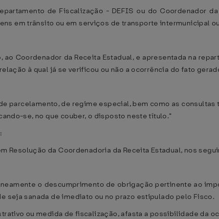
epartamento de Fiscalização - DEFIS ou do Coordenador da R
ns em trânsito ou em serviços de transporte intermunicipal o
ito, ao Coordenador da Receita Estadual, e apresentada na repar
elação à qual já se verificou ou não a ocorrência do fato gerado
o, de parcelamento, de regime especial, bem como as consultas 
cando-se, no que couber, o disposto neste título."
:
da em Resolução da Coordenadoria da Receita Estadual, nos segu
taneamente o descumprimento de obrigação pertinente ao impos
de seja sanada de imediato ou no prazo estipulado pelo Fisco.
strativo ou medida de fiscalização, afasta a possibilidade da 