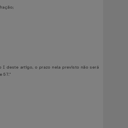
fração;
 I deste artigo, o prazo nela previsto não será
e 57."