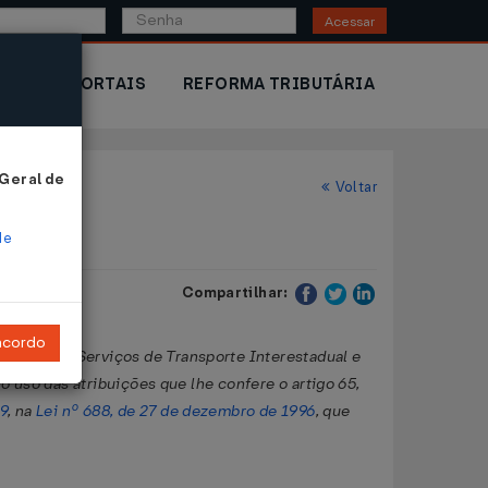
Acessar
IOR
PORTAIS
REFORMA TRIBUTÁRIA
 Geral de
Voltar
de
Compartilhar:
ncordo
stação de Serviços de Transporte Interestadual e
o das atribuições que lhe confere o artigo 65,
99
, na
Lei nº 688, de 27 de dezembro de 1996
, que