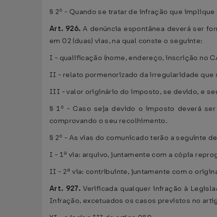
§ 2º - Quando se tratar de infração que implique
Art. 926.
A denúncia espontânea deverá ser form
em 02 (duas) vias, na qual conste o seguinte:
I - qualificação (nome, endereço, inscrição no C
II - relato pormenorizado da irregularidade que
III - valor originário do imposto, se devido, e s
§ 1º - Caso seja devido o imposto deverá ser
comprovando o seu recolhimento.
§ 2º - As vias do comunicado terão a seguinte d
I - 1ª via: arquivo, juntamente com a cópia repr
II - 2ª via: contribuinte, juntamente com o orig
Art. 927.
Verificada qualquer infração à Legisla
Infração, excetuados os casos previstos no arti