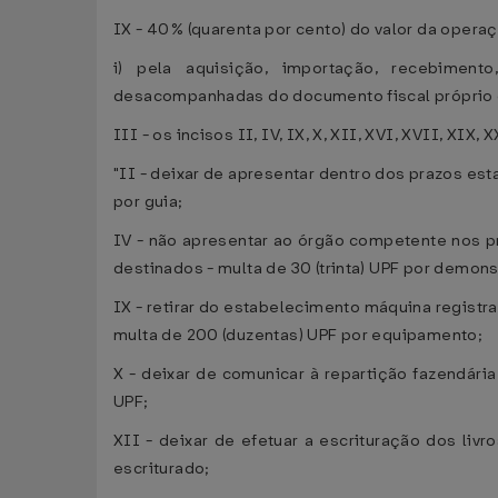
IX - 40% (quarenta por cento) do valor da opera
i) pela aquisição, importação, recebiment
desacompanhadas do documento fiscal próprio ou e
III - os incisos II, IV, IX, X, XII, XVI, XVII, XIX,
"II - deixar de apresentar dentro dos prazos es
por guia;
IV - não apresentar ao órgão competente nos pr
destinados - multa de 30 (trinta) UPF por demons
IX - retirar do estabelecimento máquina registr
multa de 200 (duzentas) UPF por equipamento;
X - deixar de comunicar à repartição fazendária
UPF;
XII - deixar de efetuar a escrituração dos livr
escriturado;