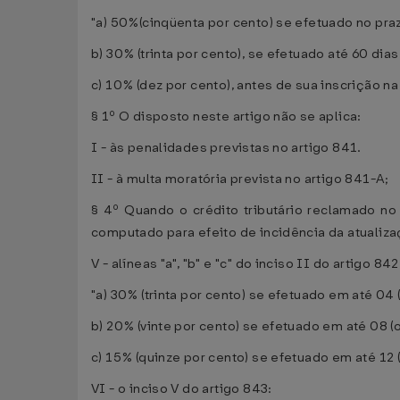
"a) 50%(cinqüenta por cento) se efetuado no praz
b) 30% (trinta por cento), se efetuado até 60 dia
c) 10% (dez por cento), antes de sua inscrição na 
§ 1º O disposto neste artigo não se aplica:
I - às penalidades previstas no artigo 841.
II - à multa moratória prevista no artigo 841-A;
§ 4º Quando o crédito tributário reclamado no 
computado para efeito de incidência da atualiza
V - alíneas "a", "b" e "c" do inciso II do artigo 842
"a) 30% (trinta por cento) se efetuado em até 04 
b) 20% (vinte por cento) se efetuado em até 08 (o
c) 15% (quinze por cento) se efetuado em até 12 
VI - o inciso V do artigo 843: