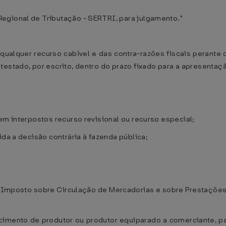
egional de Tributação - SERTRI, para julgamento."
 qualquer recurso cabível e das contra-razões fiscais perante 
testado, por escrito, dentro do prazo fixado para a apresentaç
em interpostos recurso revisional ou recurso especial;
ida a decisão contrária à fazenda pública;
o Imposto sobre Circulação de Mercadorias e sobre Prestaçõe
ecimento de produtor ou produtor equiparado a comerciante, p