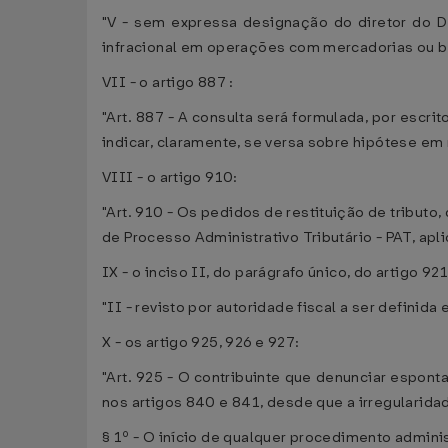
"V - sem expressa designação do diretor do D
infracional em operações com mercadorias ou be
VII - o artigo 887 :
"Art. 887 - A consulta será formulada, por escr
indicar, claramente, se versa sobre hipótese em r
VIII - o artigo 910:
"Art. 910 - Os pedidos de restituição de tribut
de Processo Administrativo Tributário - PAT, apli
IX - o inciso II, do parágrafo único, do artigo 921
"II - revisto por autoridade fiscal a ser defini
X - os artigo 925, 926 e 927:
"Art. 925 - O contribuinte que denunciar espon
nos artigos 840 e 841, desde que a irregularida
§ 1º - O início de qualquer procedimento admini