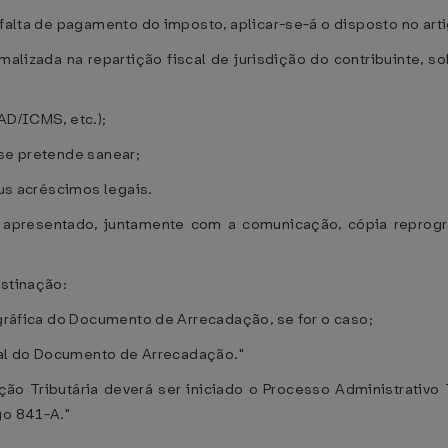
 falta de pagamento do imposto, aplicar-se-á o disposto no art
alizada na repartição fiscal de jurisdição do contribuinte, s
AD/ICMS, etc.);
 se pretende sanear;
eus acréscimos legais.
 apresentado, juntamente com a comunicação, cópia reprog
estinação:
ográfica do Documento de Arrecadação, se for o caso;
inal do Documento de Arrecadação."
ção Tributária deverá ser iniciado o Processo Administrativo T
go 841-A."