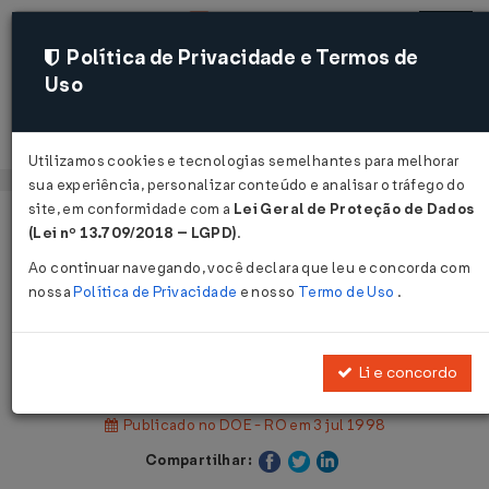
Política de Privacidade e Termos de
Uso
Acessar
Utilizamos cookies e tecnologias semelhantes para melhorar
sua experiência, personalizar conteúdo e analisar o tráfego do
site, em conformidade com a
Lei Geral de Proteção de Dados
Página Inicial
Legislações
Legislação Estadual - Rondônia
(Lei nº 13.709/2018 – LGPD)
.
Ao continuar navegando, você declara que leu e concorda com
Voltar
nossa
Política de Privacidade
e nosso
Termo de Uso
.
Resolução GAB/SEFAZ nº 13 de
03/07/1998
Li e concordo
Publicado no DOE - RO em 3 jul 1998
Compartilhar: