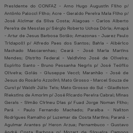
Presidente do CONFAZ - Arno Hugo Augustin Filho p/
Antônio Palocci Filho; Acre - Geraldo Pereira Maia Filho p/
José Alcimar da Silva Costa; Alagoas - Carlos Alberto
Pereira de Messias p/ Sérgio Roberto Uchoa Dória; Amapá
- Artur de Jesus Barbosa Sotão; Amazonas - Juarez Paulo
Tridapolli p/ Alfredo Paes dos Santos; Bahia - Albérico
Machado Mascarenhas; Ceará - José Maria Martins
Mendes; Distrito Federal - Valdivino José de Oliveira;
Espírito Santo - Bruno Pessanha Negris p/ José Teófilo
Oliveira; Goiás - Giuseppe Vecci; Maranhão - José de
Jesus do Rosário Azzolini; Mato Grosso - Marcel Souza de
Cursi p/ Waldir Júlio Teis; Mato Grosso do Sul - Gladiston
Riekstins de Amorim p/ José Ricardo Pereira Cabral; Minas
Gerais - Simão Cirineu Dias p/ Fuad Jorge Noman Filho;
Pará - Paulo Fernando Machado; Paraíba - Nailton
Rodrigues Ramalho p/ Luzemar da Costa Martins; Paraná -
Aguimar Arantes p/ Heron Arzua; Pernambuco - Gustavo
André Costa Barbosa p/ Mozart de Siqueira Campos