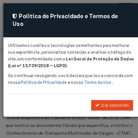
Política de Privacidade e Termos de
Uso
Acessar
Utilizamos cookies e tecnologias semelhantes para melhorar
sua experiência, personalizar conteúdo e analisar o tráfego do
site, em conformidade com a
Lei Geral de Proteção de Dados
Página Inicial
Legislações
Legislação Federal
Voltar
(Lei nº 13.709/2018 – LGPD)
.
Ao continuar navegando, você declara que leu e concorda com
Ajuste SINIEF nº 6 de 10/10/2003
nossa
Política de Privacidade
e nosso
Termo de Uso
.
Compartilhar:
Li e concordo
Altera dispositivo do Convênio SINIEF 06/89, de 21.02.1989,
que institui os documentos fiscais que especifica, e institui o
Conhecimento de Transporte Multimodal de Cargas - CTMC.