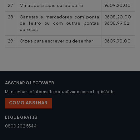
27
Minas para lápis ou lapiseira
9609.20.00
28
Canetas e marcadores com ponta
9608.20.00
de feltro ou com outras pontas
9608.99.81
porosas
29
Gizes para escrever ou desenhar
9609.90.00
ASSINAR O LEGISWEB
Mantenha-se informado e atualizado com o LegisWeb.
COMO ASSINAR
LIGUE GRÁTIS
0800 202 5544