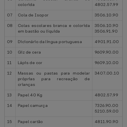
colorida
4802.57.99
07
Cola de Isopor
3506.10.90
08
Colas escolares branca e colorida
3506.10.90
em bastão ou líquida
3506.91.90
09
Dicionário da língua portuguesa
4901.91.00
10
Giz de cera
9609.90.00
11
Lápis de cor
9609.10.00
12
Massas ou pastas para modelar
3407.00.10
próprias para recreação de
crianças
13
Papel 40 Kg
4802.57.99
14
Papel camurça
7326.90.00
5210.59.00
15
Papel cartão
4811.90.90