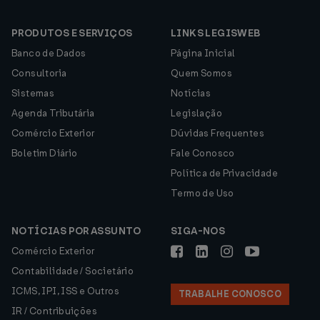
PRODUTOS E SERVIÇOS
LINKS LEGISWEB
Banco de Dados
Página Inicial
Consultoria
Quem Somos
Sistemas
Notícias
Agenda Tributária
Legislação
Comércio Exterior
Dúvidas Frequentes
Boletim Diário
Fale Conosco
Política de Privacidade
Termo de Uso
NOTÍCIAS POR ASSUNTO
SIGA-NOS
Comércio Exterior
Contabilidade / Societário
ICMS, IPI, ISS e Outros
TRABALHE CONOSCO
IR / Contribuições