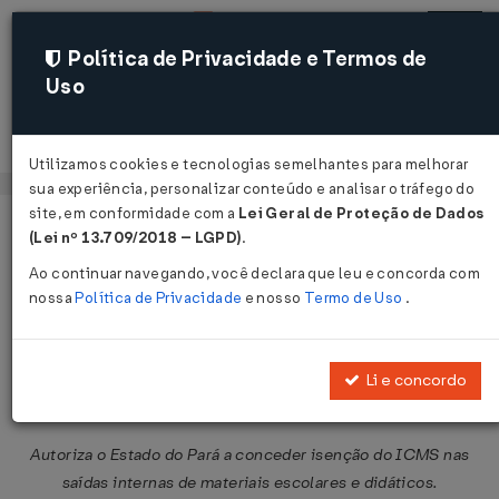
Política de Privacidade e Termos de
Uso
Acessar
Utilizamos cookies e tecnologias semelhantes para melhorar
sua experiência, personalizar conteúdo e analisar o tráfego do
site, em conformidade com a
Lei Geral de Proteção de Dados
Página Inicial
Legislações
Legislação Federal
Voltar
(Lei nº 13.709/2018 – LGPD)
.
Ao continuar navegando, você declara que leu e concorda com
Convênio ICMS Nº 95 DE
nossa
Política de Privacidade
e nosso
Termo de Uso
.
06/10/2006
Publicado no DOU em 11 out 2006
Li e concordo
Compartilhar:
Autoriza o Estado do Pará a conceder isenção do ICMS nas
saídas internas de materiais escolares e didáticos.