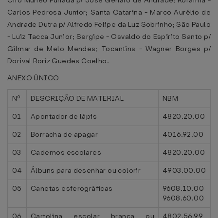
Ciro Muneo Funada p/ José Genaro de Andrade; Roraima -
Carlos Pedrosa Junior; Santa Catarina - Marco Aurélio de
Andrade Dutra p/ Alfredo Felipe da Luz Sobrinho; São Paulo
- Luiz Tacca Junior; Sergipe - Osvaldo do Espírito Santo p/
Gilmar de Melo Mendes; Tocantins - Wagner Borges p/
Dorival Roriz Guedes Coelho.
ANEXO ÚNICO
Nº
DESCRIÇÃO DE MATERIAL
NBM
01
Apontador de lápis
4820.20.00
02
Borracha de apagar
4016.92.00
03
Cadernos escolares
4820.20.00
04
Álbuns para desenhar ou colorir
4903.00.00
05
Canetas esferográficas
9608.10.00
9608.60.00
06
Cartolina escolar branca ou
4802.56.99