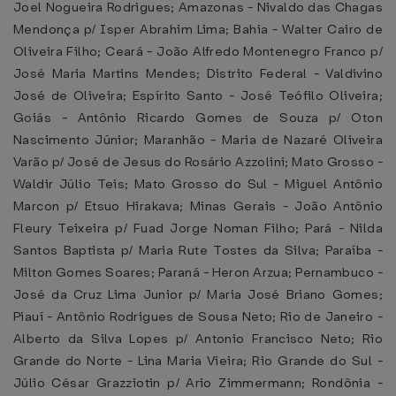
Joel Nogueira Rodrigues; Amazonas - Nivaldo das Chagas
Mendonça p/ Isper Abrahim Lima; Bahia - Walter Cairo de
Oliveira Filho; Ceará - João Alfredo Montenegro Franco p/
José Maria Martins Mendes; Distrito Federal - Valdivino
José de Oliveira; Espírito Santo - José Teófilo Oliveira;
Goiás - Antônio Ricardo Gomes de Souza p/ Oton
Nascimento Júnior; Maranhão - Maria de Nazaré Oliveira
Varão p/ José de Jesus do Rosário Azzolini; Mato Grosso -
Waldir Júlio Teis; Mato Grosso do Sul - Miguel Antônio
Marcon p/ Etsuo Hirakava; Minas Gerais - João Antônio
Fleury Teixeira p/ Fuad Jorge Noman Filho; Pará - Nilda
Santos Baptista p/ Maria Rute Tostes da Silva; Paraíba -
Milton Gomes Soares; Paraná - Heron Arzua; Pernambuco -
José da Cruz Lima Junior p/ Maria José Briano Gomes;
Piauí - Antônio Rodrigues de Sousa Neto; Rio de Janeiro -
Alberto da Silva Lopes p/ Antonio Francisco Neto; Rio
Grande do Norte - Lina Maria Vieira; Rio Grande do Sul -
Júlio César Grazziotin p/ Ario Zimmermann; Rondônia -