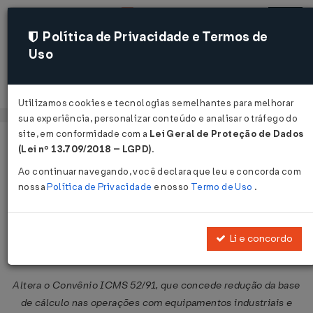
Política de Privacidade e Termos de
Uso
Acessar
Utilizamos cookies e tecnologias semelhantes para melhorar
sua experiência, personalizar conteúdo e analisar o tráfego do
site, em conformidade com a
Lei Geral de Proteção de Dados
Página Inicial
Legislações
Legislação Federal
Voltar
(Lei nº 13.709/2018 – LGPD)
.
Ao continuar navegando, você declara que leu e concorda com
Convênio ICMS nº 157 de
nossa
Política de Privacidade
e nosso
Termo de Uso
.
15/12/2006
Publicado no DOU em 20 dez 2006
Li e concordo
Compartilhar:
Altera o Convênio ICMS 52/91, que concede redução da base
de cálculo nas operações com equipamentos industriais e