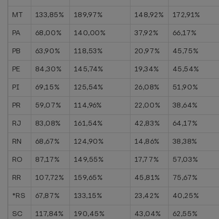
MT
133,85%
189,97%
148,92%
172,91%
PA
68,00%
140,00%
37,92%
66,17%
PB
63,90%
118,53%
20,97%
45,75%
PE
84,30%
145,74%
19,34%
45,54%
PI
69,15%
125,54%
26,08%
51,90%
PR
59,07%
114,96%
22,00%
38,64%
RJ
83,08%
161,54%
42,83%
64,17%
RN
68,67%
124,90%
14,86%
38,38%
RO
87,17%
149,55%
17,77%
57,03%
RR
107,72%
159,65%
45,81%
75,67%
*RS
67,87%
133,15%
23,42%
40,25%
SC
117,84%
190,45%
43,04%
62,55%