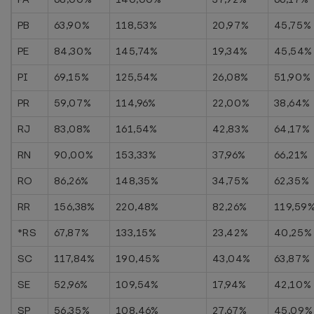
PB
63,90%
118,53%
20,97%
45,75%
PE
84,30%
145,74%
19,34%
45,54%
PI
69,15%
125,54%
26,08%
51,90%
PR
59,07%
114,96%
22,00%
38,64%
RJ
83,08%
161,54%
42,83%
64,17%
RN
90,00%
153,33%
37,96%
66,21%
RO
86,26%
148,35%
34,75%
62,35%
RR
156,38%
220,48%
82,26%
119,59
*RS
67,87%
133,15%
23,42%
40,25%
SC
117,84%
190,45%
43,04%
63,87%
SE
52,96%
109,54%
17,94%
42,10%
SP
56,35%
108,46%
27,67%
45,09%