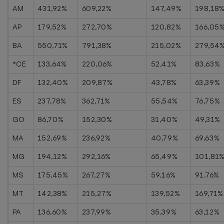
AM
431,92%
609,22%
147,49%
198,18
AP
179,52%
272,70%
120,82%
166,05
BA
550,71%
791,38%
215,02%
279,54
*CE
133,64%
220,06%
52,41%
83,63%
DF
132,40%
209,87%
43,78%
63,39%
ES
237,78%
362,71%
55,54%
76,75%
GO
86,70%
152,30%
31,40%
49,31%
MA
152,69%
236,92%
40,79%
69,63%
MG
194,12%
292,16%
65,49%
101,81
MS
175,45%
267,27%
59,16%
91,76%
MT
142,38%
215,27%
139,52%
169,71%
PA
136,60%
237,99%
35,39%
63,12%