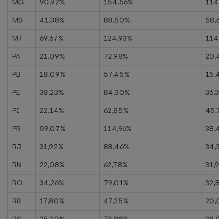
MG
90,92%
154,56%
114
MS
41,38%
88,50%
58,
MT
69,67%
124,93%
114
PA
21,09%
72,98%
20,
PB
18,09%
57,45%
15,
PE
38,23%
84,30%
36,
PI
22,14%
62,85%
45,
PR
59,07%
114,96%
38,
RJ
31,92%
88,46%
34,
RN
22,08%
62,78%
31,
RO
34,26%
79,01%
32,
RR
17,80%
47,25%
20,