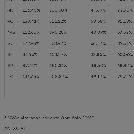
RN
116,45%
188,60%
47,69%
77,95%
RO
133,41%
211,22%
58,68%
91,18%
*RS
112,60%
195,28%
43,89%
63,52%
SC
172,98%
263,97%
66,77%
89,51%
SE
84,96%
153,37%
32,85%
60,06%
SP
87,74%
150,31%
48,60%
68,87%
TO
131,65%
208,87%
49,17%
79,72%
* MVAs alteradas por este Convênio ICMS
ANEXO VI