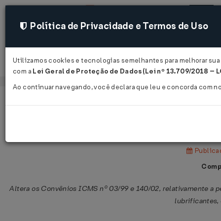
Política de Privacidade e Termos de Uso
Utilizamos cookies e tecnologias semelhantes para melhorar sua 
Acessar
com a
Lei Geral de Proteção de Dados (Lei nº 13.709/2018 – 
Ao continuar navegando, você declara que leu e concorda com n
Página Inicial
Legislações
Legislação Federal
Convênio ICMS nº 158 de 15/12/200
Publica
Compa
Altera os Convênios ICMS nº 03/99 e 140/02, relativamente a 
lubrificantes,