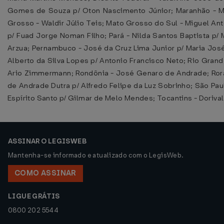
Gomes de Souza p/ Oton Nascimento Júnior; Maranhão - Mar
Grosso - Waldir Júlio Teis; Mato Grosso do Sul - Miguel Ant
p/ Fuad Jorge Noman Filho; Pará - Nilda Santos Baptista p/
Arzua; Pernambuco - José da Cruz Lima Junior p/ Maria José
Alberto da Silva Lopes p/ Antonio Francisco Neto; Rio Grande
Ario Zimmermann; Rondônia - José Genaro de Andrade; Rorai
de Andrade Dutra p/ Alfredo Felipe da Luz Sobrinho; São Pau
Espírito Santo p/ Gilmar de Melo Mendes; Tocantins - Doriva
ASSINAR O LEGISWEB
Mantenha-se informado e atualizado com o LegisWeb.
COMO ASSINAR
LIGUE GRÁTIS
0800 202 5544