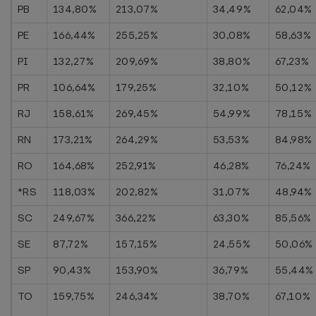
PB
134,80%
213,07%
34,49%
62,04%
PE
166,44%
255,25%
30,08%
58,63%
PI
132,27%
209,69%
38,80%
67,23%
PR
106,64%
179,25%
32,10%
50,12%
RJ
158,61%
269,45%
54,99%
78,15%
RN
173,21%
264,29%
53,53%
84,98%
RO
164,68%
252,91%
46,28%
76,24%
*RS
118,03%
202,82%
31,07%
48,94%
SC
249,67%
366,22%
63,30%
85,56%
SE
87,72%
157,15%
24,55%
50,06%
SP
90,43%
153,90%
36,79%
55,44%
TO
159,75%
246,34%
38,70%
67,10%