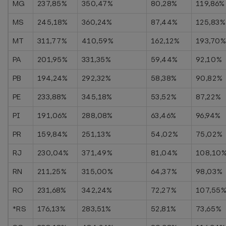
MG
237,85%
350,47%
80,28%
119,86%
MS
245,18%
360,24%
87,44%
125,83%
MT
311,77%
410,59%
162,12%
193,70
PA
201,95%
331,35%
59,44%
92,10%
PB
194,24%
292,32%
58,38%
90,82%
PE
233,88%
345,18%
53,52%
87,22%
PI
191,06%
288,08%
63,46%
96,94%
PR
159,84%
251,13%
54,02%
75,02%
RJ
230,04%
371,49%
81,04%
108,10
RN
211,25%
315,00%
64,37%
98,03%
RO
231,68%
342,24%
72,27%
107,55
*RS
176,13%
283,51%
52,81%
73,65%