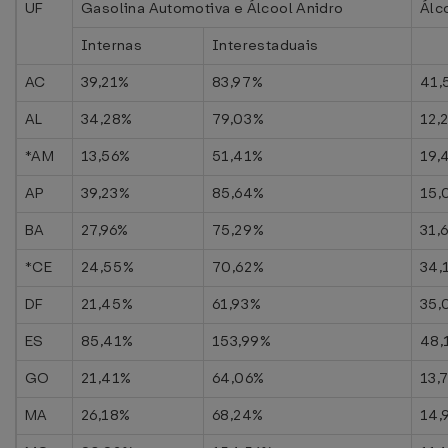
UF
Gasolina Automotiva e Álcool Anidro
Álc
Internas
Interestaduais
AC
39,21%
83,97%
41,
AL
34,28%
79,03%
12,
*AM
13,56%
51,41%
19,
AP
39,23%
85,64%
15,
BA
27,96%
75,29%
31,
*CE
24,55%
70,62%
34,
DF
21,45%
61,93%
35,
ES
85,41%
153,99%
48,
GO
21,41%
64,06%
13,
MA
26,18%
68,24%
14,