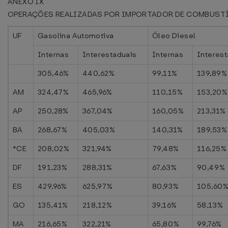
ANEXO IX
OPERAÇÕES REALIZADAS POR IMPORTADOR DE COMBUST
UF
Gasolina Automotiva
Óleo Diesel
Internas
Interestaduais
Internas
Interest
305,46%
440,62%
99,11%
139,89%
AM
324,47%
465,96%
110,15%
153,20%
AP
250,28%
367,04%
160,05%
213,31%
BA
268,67%
405,03%
140,31%
189,53%
*CE
208,02%
321,94%
79,48%
116,25%
DF
191,23%
288,31%
67,63%
90,49%
ES
429,96%
625,97%
80,93%
105,60
GO
135,41%
218,12%
39,16%
58,13%
MA
216,65%
322,21%
65,80%
99,76%