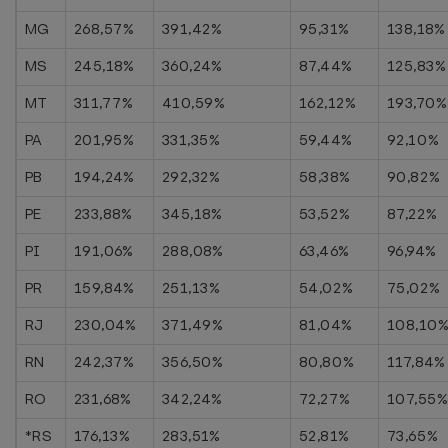
MG
268,57%
391,42%
95,31%
138,18%
MS
245,18%
360,24%
87,44%
125,83%
MT
311,77%
410,59%
162,12%
193,70%
PA
201,95%
331,35%
59,44%
92,10%
PB
194,24%
292,32%
58,38%
90,82%
PE
233,88%
345,18%
53,52%
87,22%
PI
191,06%
288,08%
63,46%
96,94%
PR
159,84%
251,13%
54,02%
75,02%
RJ
230,04%
371,49%
81,04%
108,10
RN
242,37%
356,50%
80,80%
117,84%
RO
231,68%
342,24%
72,27%
107,55
*RS
176,13%
283,51%
52,81%
73,65%