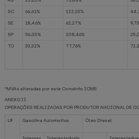
RS
25,20%
73,88%
38,
SC
66,61%
122,15%
44,
SE
18,46%
62,27%
9,7
SP
56,35%
108,46%
25,
TO
33,32%
77,76%
71,
*MVAs alteradas por este Convênio ICMS
ANEXO II
OPERAÇÕES REALIZADAS POR PRODUTOR NACIONAL DE C
UF
Gasolina Automotiva
Óleo Diesel
Internas
Interestaduais
Interestadua