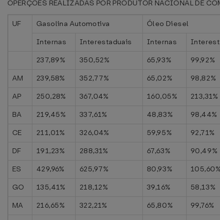
OPERÇÕES REALIZADAS POR PRODUTOR NACIONAL DE CO
UF
Gasolina Automotiva
Óleo Diesel
Internas
Interestaduais
Internas
Interes
237,89%
350,52%
65,93%
99,92%
AM
239,58%
352,77%
65,02%
98,82%
AP
250,28%
367,04%
160,05%
213,31%
BA
219,45%
337,61%
48,83%
98,44%
CE
211,01%
326,04%
59,95%
92,71%
DF
191,23%
288,31%
67,63%
90,49%
ES
429,96%
625,97%
80,93%
105,60
GO
135,41%
218,12%
39,16%
58,13%
MA
216,65%
322,21%
65,80%
99,76%