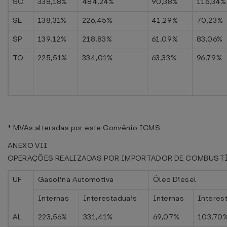
SC
338,18%
484,24%
90,38%
116,34%
SE
138,31%
226,45%
41,29%
70,23%
SP
139,12%
218,83%
61,09%
83,06%
TO
225,51%
334,01%
63,33%
96,79%
* MVAs alteradas por este Convênio ICMS
ANEXO VII
OPERAÇÕES REALIZADAS POR IMPORTADOR DE COMBUST
UF
Gasolina Automotiva
Óleo Diesel
Internas
Interestaduais
Internas
Interes
AL
223,56%
331,41%
69,07%
103,70