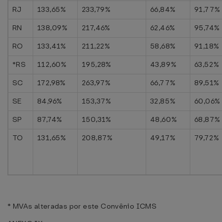
RJ
133,65%
233,79%
66,84%
91,77%
RN
138,09%
217,46%
62,46%
95,74%
RO
133,41%
211,22%
58,68%
91,18%
*RS
112,60%
195,28%
43,89%
63,52%
SC
172,98%
263,97%
66,77%
89,51%
SE
84,96%
153,37%
32,85%
60,06%
SP
87,74%
150,31%
48,60%
68,87%
TO
131,65%
208,87%
49,17%
79,72%
* MVAs alteradas por este Convênio ICMS