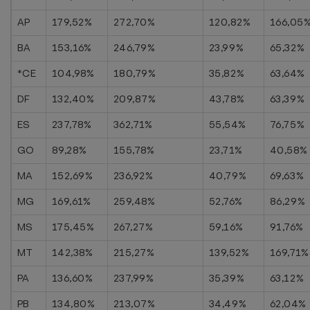
AP
179,52%
272,70%
120,82%
166,05
BA
153,16%
246,79%
23,99%
65,32%
*CE
104,98%
180,79%
35,82%
63,64%
DF
132,40%
209,87%
43,78%
63,39%
ES
237,78%
362,71%
55,54%
76,75%
GO
89,28%
155,78%
23,71%
40,58%
MA
152,69%
236,92%
40,79%
69,63%
MG
169,61%
259,48%
52,76%
86,29%
MS
175,45%
267,27%
59,16%
91,76%
MT
142,38%
215,27%
139,52%
169,71%
PA
136,60%
237,99%
35,39%
63,12%
PB
134,80%
213,07%
34,49%
62,04%