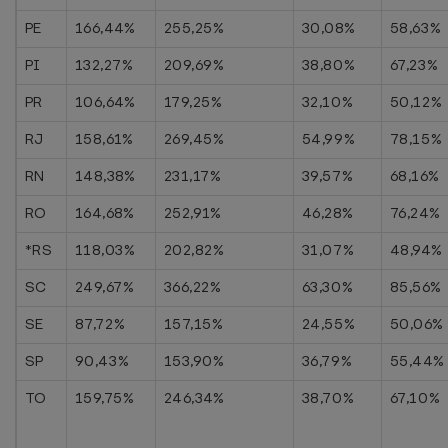
PE
166,44%
255,25%
30,08%
58,63%
PI
132,27%
209,69%
38,80%
67,23%
PR
106,64%
179,25%
32,10%
50,12%
RJ
158,61%
269,45%
54,99%
78,15%
RN
148,38%
231,17%
39,57%
68,16%
RO
164,68%
252,91%
46,28%
76,24%
*RS
118,03%
202,82%
31,07%
48,94%
SC
249,67%
366,22%
63,30%
85,56%
SE
87,72%
157,15%
24,55%
50,06%
SP
90,43%
153,90%
36,79%
55,44%
TO
159,75%
246,34%
38,70%
67,10%