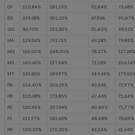
DF
110,84%
181,13%
52,84%
73,68%
ES
229,38%
351,20%
67,96%
90,87%
GO
86,70%
152,30%
31,40%
49,31%
MA
119,54%
192,71%
49,28%
79,85%
MG
161,00%
248,00%
78,17%
117,28
MS
145,65%
227,54%
71,18%
106,24
MT
133,85%
189,97%
149,49%
179,55
PA
114,40%
206,29%
43,56%
72,97%
PB
105,38%
173,85%
42,46%
71,64%
PE
130,95%
207,94%
40,85%
71,77%
PI
111,97%
182,63%
48,48%
78,89%
PR
100,02%
170,30%
42,24%
61,64%