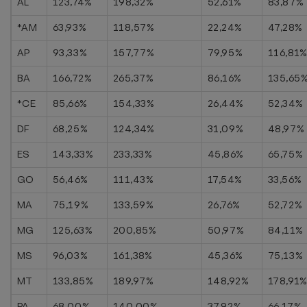
AL
123,74%
198,32%
52,61%
83,87%
*AM
63,93%
118,57%
22,24%
47,28%
AP
93,33%
157,77%
79,95%
116,81
BA
166,72%
265,37%
86,16%
135,65
*CE
85,66%
154,33%
26,44%
52,34%
DF
68,25%
124,34%
31,09%
48,97%
ES
143,33%
233,33%
45,86%
65,75%
GO
56,46%
111,43%
17,54%
33,56%
MA
75,19%
133,59%
26,76%
52,72%
MG
125,63%
200,85%
50,97%
84,11%
MS
96,03%
161,38%
45,36%
75,13%
MT
133,85%
189,97%
148,92%
178,91
PA
68,00%
140,00%
37,92%
66,17%