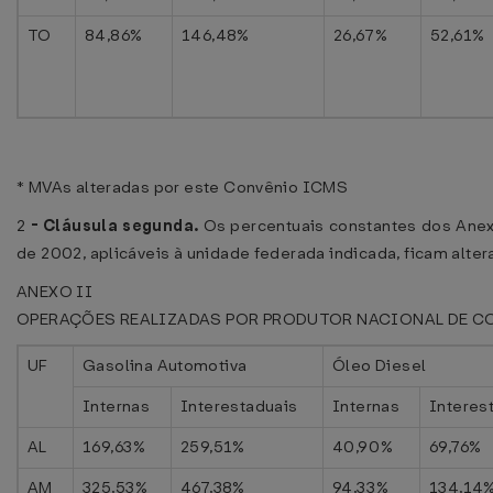
TO
84,86%
146,48%
26,67%
52,61%
* MVAs alteradas por este Convênio ICMS
2
-
Cláusula segunda.
Os percentuais constantes dos Anex
de 2002, aplicáveis à unidade federada indicada, ficam alt
ANEXO II
OPERAÇÕES REALIZADAS POR PRODUTOR NACIONAL DE C
UF
Gasolina Automotiva
Óleo Diesel
Internas
Interestaduais
Internas
Interes
AL
169,63%
259,51%
40,90%
69,76%
AM
325,53%
467,38%
94,33%
134,14