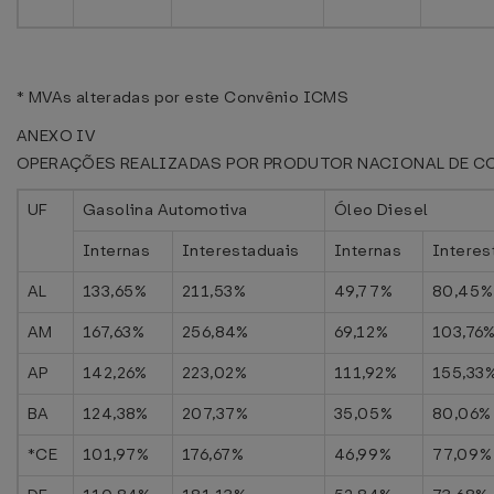
* MVAs alteradas por este Convênio ICMS
ANEXO IV
OPERAÇÕES REALIZADAS POR PRODUTOR NACIONAL DE C
UF
Gasolina Automotiva
Óleo Diesel
Internas
Interestaduais
Internas
Interes
AL
133,65%
211,53%
49,77%
80,45%
AM
167,63%
256,84%
69,12%
103,76
AP
142,26%
223,02%
111,92%
155,33
BA
124,38%
207,37%
35,05%
80,06%
*CE
101,97%
176,67%
46,99%
77,09%