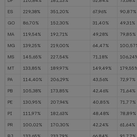
DF
110,84%
181,13%
52,84%
73,68%
ES
229,38%
351,20%
67,96%
90,87%
GO
86,70%
152,30%
31,40%
49,31%
MA
119,54%
192,71%
49,28%
79,85%
MG
139,25%
219,00%
64,47%
100,57
MS
145,65%
227,54%
71,18%
106,24
MT
133,85%
189,97%
149,49%
179,55
PA
114,40%
206,29%
43,56%
72,97%
PB
105,38%
173,85%
42,46%
71,64%
PE
130,95%
207,94%
40,85%
71,77%
PI
111,97%
182,63%
48,48%
78,89%
PR
100,02%
170,30%
42,24%
61,64%
RJ
133,65%
233,79%
66,84%
91,77%