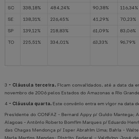
SC
338,18%
484,24%
90,38%
116,34%
SE
138,31%
226,45%
41,29%
70,23%
SP
139,12%
218,83%
61,09%
83,06%
TO
225,51%
334,01%
63,33%
96,79%
3
-
Cláusula terceira.
Ficam convalidados, até a data da 
novembro de 2006 pelos Estados do Amazonas e Rio Grande 
4
-
Cláusula quarta.
Este convênio entra em vigor na data de
Presidente do CONFAZ - Bernard Appy p/ Guido Mantega; A
Alagoas - Antônio Roberto Bomfim Marques p/ Eduardo Henri
das Chagas Mendonça p/ Isper Abrahim Lima; Bahia - Walter
Maria Martins Mendes; Distrito Federal - Valdivino José de