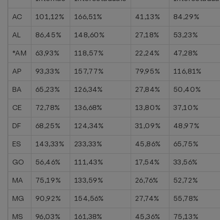
AC
101,12%
166,51%
41,13%
84,29%
AL
86,45%
148,60%
27,18%
53,23%
*AM
63,93%
118,57%
22,24%
47,28%
AP
93,33%
157,77%
79,95%
116,81%
BA
65,23%
126,34%
27,84%
50,40%
CE
72,78%
136,68%
13,80%
37,10%
DF
68,25%
124,34%
31,09%
48,97%
ES
143,33%
233,33%
45,86%
65,75%
GO
56,46%
111,43%
17,54%
33,56%
MA
75,19%
133,59%
26,76%
52,72%
MG
90,92%
154,56%
27,74%
55,78%
MS
96,03%
161,38%
45,36%
75,13%