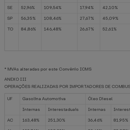
SE
52,96%
109,54%
17,94%
42,10%
SP
56,35%
108,46%
27,67%
45,09%
TO
84,86%
146,48%
26,67%
52,61%
* MVAs alteradas por este Convênio ICMS
ANEXO III
OPERAÇÕES REALIZADAS POR IMPORTADORES DE COMBU
UF
Gasolina Automotiva
Óleo Diesel
Internas
Interestaduais
Internas
Interes
AC
163,48%
251,30%
36,46%
81,95%