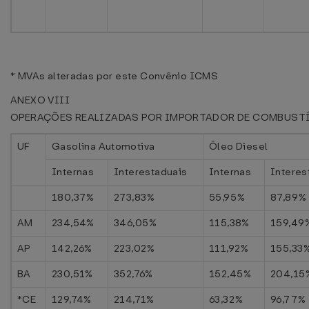
* MVAs alteradas por este Convênio ICMS
ANEXO VIII
OPERAÇÕES REALIZADAS POR IMPORTADOR DE COMBUST
UF
Gasolina Automotiva
Óleo Diesel
Internas
Interestaduais
Internas
Interes
180,37%
273,83%
55,95%
87,89%
AM
234,54%
346,05%
115,38%
159,49
AP
142,26%
223,02%
111,92%
155,33
BA
230,51%
352,76%
152,45%
204,15
*CE
129,74%
214,71%
63,32%
96,77%