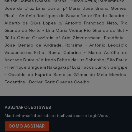
Milton Gomes Soares; Paraná - Heron Arzua; Pernambuco -
José da Cruz Lima Junior p/ Maria José Briano Gomes;
Piauí - Antônio Rodrigues de Sousa Neto; Rio de Janeiro -
Alberto da Silva Lopes p/ Antonio Francisco Neto; Rio
Grande do Norte - Lina Maria Vieira; Rio Grande do Sul -
Júlio César Grazziotin p/ Ario Zimmermann; Rondônia -
José Genaro de Andrade; Roraima - Antônio Leocádio
Vasconcelos Filho; Santa Catarina - Marco Aurélio de
Andrade Dutra p/ Alfredo Felipe da Luz Sobrinho; São Paulo
- Henrique Shigueni Nakagaki p/ Luiz Tacca Junior; Sergipe
- Osvaldo do Espírito Santo p/ Gilmar de Melo Mendes;
Tocantins - Dorival Roriz Guedes Coelho.
ASSINAR O LEGISWEB
Mantenha-se informado e atualizado com o LegisWeb.
COMO ASSINAR