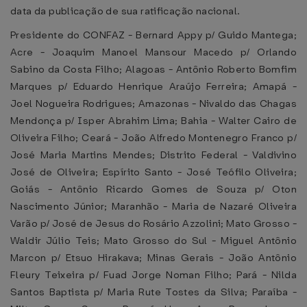
data da publicação de sua ratificação nacional.
Presidente do CONFAZ - Bernard Appy p/ Guido Mantega;
Acre - Joaquim Manoel Mansour Macedo p/ Orlando
Sabino da Costa Filho; Alagoas - Antônio Roberto Bomfim
Marques p/ Eduardo Henrique Araújo Ferreira; Amapá -
Joel Nogueira Rodrigues; Amazonas - Nivaldo das Chagas
Mendonça p/ Isper Abrahim Lima; Bahia - Walter Cairo de
Oliveira Filho; Ceará - João Alfredo Montenegro Franco p/
José Maria Martins Mendes; Distrito Federal - Valdivino
José de Oliveira; Espírito Santo - José Teófilo Oliveira;
Goiás - Antônio Ricardo Gomes de Souza p/ Oton
Nascimento Júnior; Maranhão - Maria de Nazaré Oliveira
Varão p/ José de Jesus do Rosário Azzolini; Mato Grosso -
Waldir Júlio Teis; Mato Grosso do Sul - Miguel Antônio
Marcon p/ Etsuo Hirakava; Minas Gerais - João Antônio
Fleury Teixeira p/ Fuad Jorge Noman Filho; Pará - Nilda
Santos Baptista p/ Maria Rute Tostes da Silva; Paraíba -