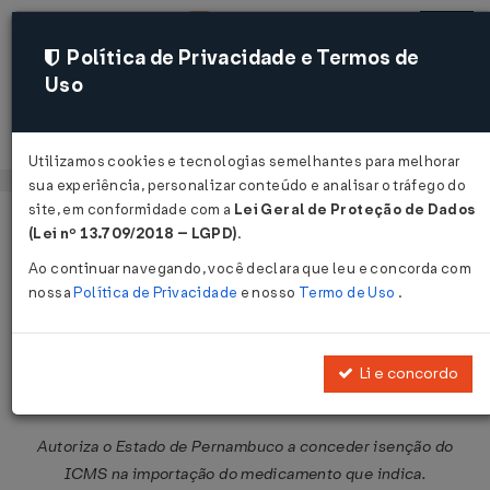
Política de Privacidade e Termos de
Uso
Acessar
Utilizamos cookies e tecnologias semelhantes para melhorar
sua experiência, personalizar conteúdo e analisar o tráfego do
site, em conformidade com a
Lei Geral de Proteção de Dados
Página Inicial
Legislações
Legislação Federal
Voltar
(Lei nº 13.709/2018 – LGPD)
.
Ao continuar navegando, você declara que leu e concorda com
Convênio ICMS nº 161 de
nossa
Política de Privacidade
e nosso
Termo de Uso
.
15/12/2006
Publicado no DOU em 20 dez 2006
Li e concordo
Compartilhar:
Autoriza o Estado de Pernambuco a conceder isenção do
ICMS na importação do medicamento que indica.