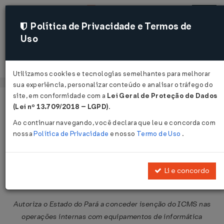
Política de Privacidade e Termos de
Uso
Acessar
Utilizamos cookies e tecnologias semelhantes para melhorar
sua experiência, personalizar conteúdo e analisar o tráfego do
site, em conformidade com a
Lei Geral de Proteção de Dados
Página Inicial
Legislações
Legislação Federal
Voltar
(Lei nº 13.709/2018 – LGPD)
.
Ao continuar navegando, você declara que leu e concorda com
Convênio ICMS Nº 40 DE
nossa
Política de Privacidade
e nosso
Termo de Uso
.
01/04/2005
Publicado no DOU em 5 abr 2005
Li e concordo
Compartilhar:
Autoriza o Estado do Pará a conceder isenção do ICMS nas
operações internas com equipamentos de informática