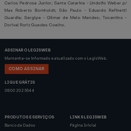
Carlos Pedrosa Junior; Santa Catarina - Lindolfo Weber p/
Max Roberto Bornholdt; São Paulo - Eduardo Refinetti
Guardia; Sergipe - Gilmar de Melo Mendes; Tocantins -
Dorival Roriz Guedes Coelho.
ASSINAR O LEGISWEB
Mantenha-se informado e atualizado com o LegisWeb.
COMO ASSINAR
LIGUE GRÁTIS
0800 202 5544
PRODUTOS E SERVIÇOS
LINKS LEGISWEB
Banco de Dados
Página Inicial