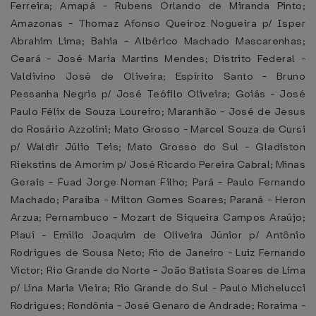
Ferreira; Amapá - Rubens Orlando de Miranda Pinto;
Amazonas - Thomaz Afonso Queiroz Nogueira p/ Isper
Abrahim Lima; Bahia - Albérico Machado Mascarenhas;
Ceará - José Maria Martins Mendes; Distrito Federal -
Valdivino José de Oliveira; Espírito Santo - Bruno
Pessanha Negris p/ José Teófilo Oliveira; Goiás - José
Paulo Félix de Souza Loureiro; Maranhão - José de Jesus
do Rosário Azzolini; Mato Grosso - Marcel Souza de Cursi
p/ Waldir Júlio Teis; Mato Grosso do Sul - Gladiston
Riekstins de Amorim p/ José Ricardo Pereira Cabral; Minas
Gerais - Fuad Jorge Noman Filho; Pará - Paulo Fernando
Machado; Paraíba - Milton Gomes Soares; Paraná - Heron
Arzua; Pernambuco - Mozart de Siqueira Campos Araújo;
Piauí - Emílio Joaquim de Oliveira Júnior p/ Antônio
Rodrigues de Sousa Neto; Rio de Janeiro - Luiz Fernando
Victor; Rio Grande do Norte - João Batista Soares de Lima
p/ Lina Maria Vieira; Rio Grande do Sul - Paulo Michelucci
Rodrigues; Rondônia - José Genaro de Andrade; Roraima -