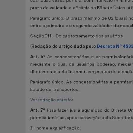
usar duas vezes por dia, com intervalo mínimo 
prazo de validade e eficácia do Bilhete Único uti
Parágrafo único. O prazo máximo de 02 (duas) ho
entre o primeiro e o segundo validador do modal
Seção III - Do cadastramento dos usuários
(Redação do artigo dada pelo
Decreto Nº 453
Art. 6º
As concessionárias e as permissionári
mediante o qual os usuários poderão, median
diretamente pela Internet, em postos de atend
Parágrafo único. As concessionárias e permiss
Estado de Transportes.
Ver redação anterior
Art. 7º
Para fazer jus à aquisição do Bilhete Ú
permissionárias, após aprovação pela Secretari
I - nome e qualificação;