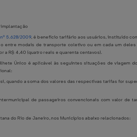
a implantação
 nº 5.628/2009
, é benefício tarifário aos usuários, instituído 
ão entre modais de transporte coletivo ou em cada um deles en
or a R$ 4,40 (quatro reais e quarenta centavos).
Bilhete Único é aplicável às seguintes situações de viagem 
ional:
 si, quando a soma dos valores das respectivas tarifas for super
 intermunicipal de passageiros convencionais com valor de tar
itana do Rio de Janeiro, nos Municípios abaixo relacionados: