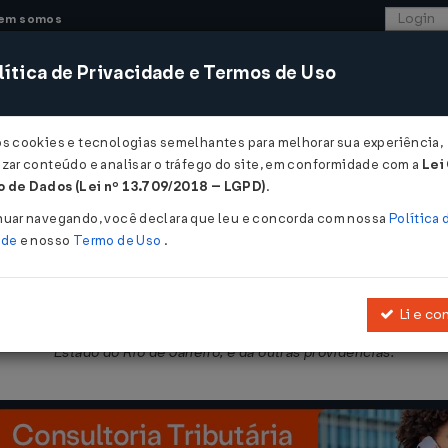
em somos
ítica de Privacidade e Termos de Uso
CONSULTORIA
SISTEMAS
COMÉRCIO EXTER
os cookies e tecnologias semelhantes para melhorar sua experiência,
zar conteúdo e analisar o tráfego do site, em conformidade com a
Lei
- Rio de Janeiro
 de Dados (Lei nº 13.709/2018 – LGPD)
.
2010
nuar navegando, você declara que leu e concorda com nossa
Política 
ade
e nosso
Termo de Uso
.
Li e co
nstituiu o Bilhete Único nos serviços de transporte coletivo interm
Estado do Rio de Janeiro, e dá outras providências.