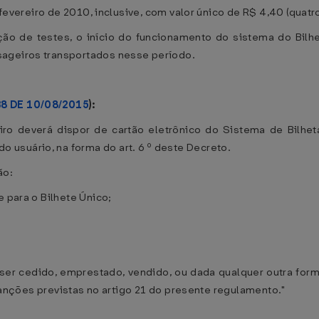
 fevereiro de 2010, inclusive, com valor único de R$ 4,40 (quatr
ação de testes, o início do funcionamento do sistema do Bilh
sageiros transportados nesse período.
38 DE 10/08/2015
):
o deverá dispor de cartão eletrônico do Sistema de Bilhetag
usuário, na forma do art. 6 º deste Decreto.
ão:
e para o Bilhete Único;
 ser cedido, emprestado, vendido, ou dada qualquer outra form
s sanções previstas no artigo 21 do presente regulamento."