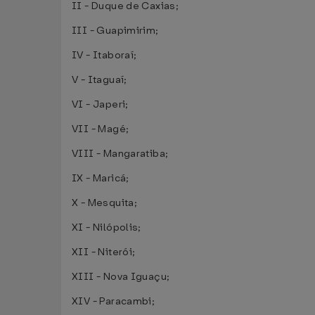
II - Duque de Caxias;
III - Guapimirim;
IV - Itaboraí;
V - Itaguaí;
VI - Japeri;
VII - Magé;
VIII - Mangaratiba;
IX - Maricá;
X - Mesquita;
XI - Nilópolis;
XII - Niterói;
XIII - Nova Iguaçu;
XIV - Paracambi;