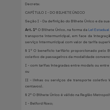
Decreta:
CAPÍTULO I - DO BILHETE ÚNICO
Seção I - Da definição do Bilhete Único e da su
Art. 1º
O Bilhete Único, na forma da
Lei Estadual
transporte intermunicipal, em face da integraç
serviço intermunicipal com valor de tarifa superi
§ 1º O benefício tarifário proporcionado pelo 
coletivo de passageiros da modalidade convenc
I - com tarifas integradas entre modais ou entre
ou
II - linhas ou serviços de transporte coletivo
centavos).
§ 2º O Bilhete Único é válido na Região Metropol
I - Belford Roxo;