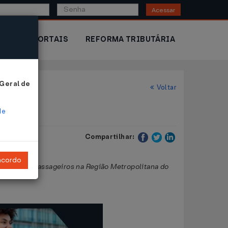
Acessar
IOR
PORTAIS
REFORMA TRIBUTÁRIA
 Geral de
Voltar
de
Compartilhar:
ncordo
unicipal de passageiros na Região Metropolitana do