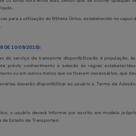
de 01 (uma) hora entre elas, sendo que, se ocorrer qualquer d
lizado.
ras para a utilização do Bilhete Único, estabelecido no caput 
.
38 DE 10/08/2015
):
as do serviço de transporte disponibilizarão à população, 
te prévio conhecimento e adesão às regras estabelecidas
imento ou em outros meios que se fizerem necessários, que de
ionárias deverão disponibilizar ao usuário o Termo de Adesão
nico, o usuário deverá informar por escrito em modelo própri
a de Estado de Transportes: