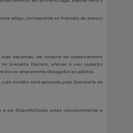
esses eventos em primeiro lugar, expirar-se-á o
deste artigo, corresponde ao intervalo de acesso
às suas expensas, um sistema de cadastramento
 no presente Decreto, efetuar o seu cadastro
verão ser amplamente divulgados ao público.
, cujo modelo será aprovado pela Secretaria de
o a ser disponibilizado pelas concessionárias e