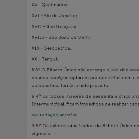
XV - Queimados;
XVI - Rio de Janeiro;
XVII - São Gonçalo;
XVIII - São João de Meriti;
XIX - Seropédica;
XX - Tanguá.
§ 3º O Bilhete Único não abrange o uso dos ser
desses serviços optarem por operá-los com a m
do benefício tarifário nela previsto.
§ 4º os idosos maiores de sessenta e cinco ano
Intermunicipal, ficam impedidos de realizar cada
Ver redação anterior
§ 5º Os valores atualizados do Bilhete Único s
vigência.