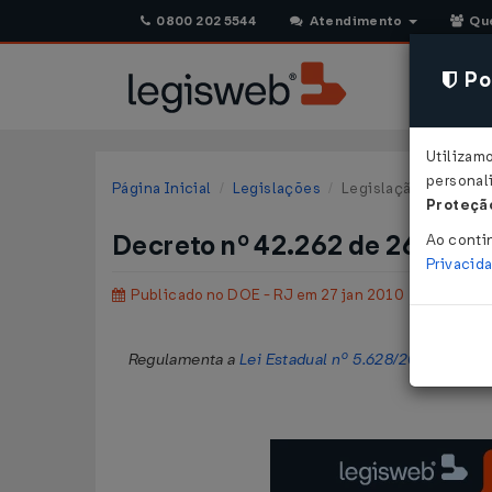
0800 202 5544
Atendimento
Qu
Pol
Utilizam
personali
Página Inicial
Legislações
Legislação Estadual 
Proteção
Decreto nº 42.262 de 26/01/
Ao conti
Privacid
Publicado no DOE - RJ em 27 jan 2010
Regulamenta a
Lei Estadual nº 5.628/2009
, que i