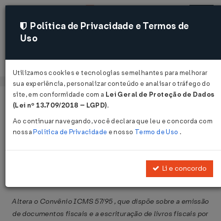
Política de Privacidade e Termos de
Uso
Acessar
Utilizamos cookies e tecnologias semelhantes para melhorar
sua experiência, personalizar conteúdo e analisar o tráfego do
site, em conformidade com a
Lei Geral de Proteção de Dados
Página Inicial
Legislações
Legislação Federal
Voltar
(Lei nº 13.709/2018 – LGPD)
.
Ao continuar navegando, você declara que leu e concorda com
Convênio ICMS nº 54 de
nossa
Política de Privacidade
e nosso
Termo de Uso
.
01/07/2005
Li e concordo
Compartilhar:
Altera o Convênio ICMS 57/95 , que dispõe sobre a emissão
de documentos fiscais e a escrituração de livros fiscais por