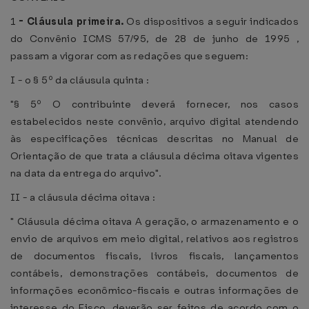
1
-
Cláusula primeira.
Os dispositivos a seguir indicados
do Convênio ICMS 57/95, de 28 de junho de 1995 ,
passam a vigorar com as redações que seguem:
I - o § 5º da cláusula quinta :
"§ 5º O contribuinte deverá fornecer, nos casos
estabelecidos neste convênio, arquivo digital atendendo
às especificações técnicas descritas no Manual de
Orientação de que trata a cláusula décima oitava vigentes
na data da entrega do arquivo".
II - a cláusula décima oitava :
" Cláusula décima oitava A geração, o armazenamento e o
envio de arquivos em meio digital, relativos aos registros
de documentos fiscais, livros fiscais, lançamentos
contábeis, demonstrações contábeis, documentos de
informações econômico-fiscais e outras informações de
interesse do Fisco, deverão ser feitos de acordo com o