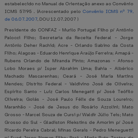
estabelecido no Manual de Orientação anexo ao Convênio
ICMS 57/95 . (Acrescentado pelo
Convênio ICMS nº 79,
de 06.07.2007
, DOU 12.07.2007 )
Presidente do CONFAZ - Murilo Portugal Filho p/ Antônio
Palocci Filho; Secretaria da Receita Federal - Jorge
Antônio Deher Rachid; Acre - Orlando Sabino da Costa
Filho; Alagoas - Eduardo Henrique Araújo Ferreira; Amapá -
Rubens Orlando de Miranda Pinto; Amazonas - Afonso
Lobo Moraes p/ Isper Abrahim Lima; Bahia - Albérico
Machado Mascarenhas; Ceará - José Maria Martins
Mendes; Distrito Federal - Valdivino José de Oliveira;
Espírito Santo - Luiz Carlos Menegatti p/ José Teófilo
Oliveira; Goiás - José Paulo Félix de Souza Loureiro;
Maranhão - José de Jesus do Rosário Azzolini; Mato
Grosso - Marcel Souza de Cursi p/ Waldir Júlio Teis; Mato
Grosso do Sul - Gladiston Riekstins de Amorim p/ José
Ricardo Pereira Cabral; Minas Gerais - Pedro Meneguetti
p/ Fuad Jorge Noman Filho; Pará - Maria Rute Tostes da