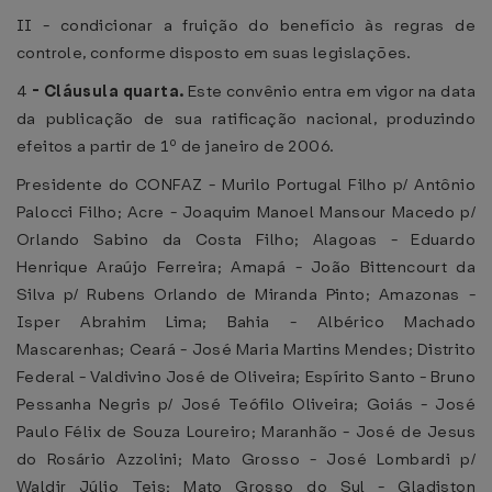
II - condicionar a fruição do benefício às regras de
controle, conforme disposto em suas legislações.
4
-
Cláusula quarta.
Este convênio entra em vigor na data
da publicação de sua ratificação nacional, produzindo
efeitos a partir de 1º de janeiro de 2006.
Presidente do CONFAZ - Murilo Portugal Filho p/ Antônio
Palocci Filho; Acre - Joaquim Manoel Mansour Macedo p/
Orlando Sabino da Costa Filho; Alagoas - Eduardo
Henrique Araújo Ferreira; Amapá - João Bittencourt da
Silva p/ Rubens Orlando de Miranda Pinto; Amazonas -
Isper Abrahim Lima; Bahia - Albérico Machado
Mascarenhas; Ceará - José Maria Martins Mendes; Distrito
Federal - Valdivino José de Oliveira; Espírito Santo - Bruno
Pessanha Negris p/ José Teófilo Oliveira; Goiás - José
Paulo Félix de Souza Loureiro; Maranhão - José de Jesus
do Rosário Azzolini; Mato Grosso - José Lombardi p/
Waldir Júlio Teis; Mato Grosso do Sul - Gladiston