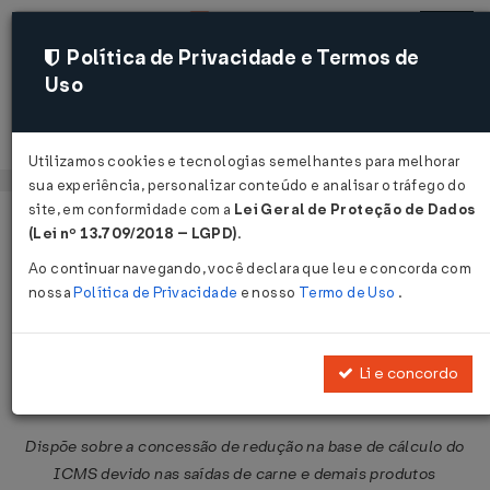
Política de Privacidade e Termos de
Uso
Acessar
Utilizamos cookies e tecnologias semelhantes para melhorar
sua experiência, personalizar conteúdo e analisar o tráfego do
site, em conformidade com a
Lei Geral de Proteção de Dados
Página Inicial
Legislações
Legislação Federal
Voltar
(Lei nº 13.709/2018 – LGPD)
.
Ao continuar navegando, você declara que leu e concorda com
Convênio ICMS Nº 89 DE
nossa
Política de Privacidade
e nosso
Termo de Uso
.
17/08/2005
Publicado no DOU em 23 ago 2005
Li e concordo
Compartilhar:
Dispõe sobre a concessão de redução na base de cálculo do
ICMS devido nas saídas de carne e demais produtos