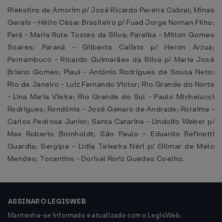
Riekstins de Amorim p/ José Ricardo Pereira Cabral; Minas
Gerais - Hélio César Brasileiro p/ Fuad Jorge Noman Filho;
Pará - Maria Rute Tostes da Silva; Paraíba - Milton Gomes
Soares; Paraná - Gilberto Calixto p/ Heron Arzua;
Pernambuco - Ricardo Guimarães da Silva p/ Maria José
Briano Gomes; Piauí - Antônio Rodrigues de Sousa Neto;
Rio de Janeiro - Luiz Fernando Victor; Rio Grande do Norte
- Lina Maria Vieira; Rio Grande do Sul - Paulo Michelucci
Rodrigues; Rondônia - José Genaro de Andrade; Roraima -
Carlos Pedrosa Junior; Santa Catarina - Lindolfo Weber p/
Max Roberto Bornholdt; São Paulo - Eduardo Refinetti
Guardia; Sergipe - Lídia Teixeira Néri p/ Gilmar de Melo
Mendes; Tocantins - Dorival Roriz Guedes Coelho.
ASSINAR O LEGISWEB
Mantenha-se informado e atualizado com o LegisWeb.