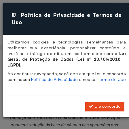
Política de Privacidade e Termos de
Uso
Acessar
Utilizamos cookies e tecnologias semelhantes para
melhorar sua experiência, personalizar conteúdo e
analisar o tráfego do site, em conformidade com a
Lei
Geral de Proteção de Dados (Lei nº 13.709/2018 –
Página Inicial
Legislações
Legislação Federal
Voltar
LGPD)
.
Convênio ICMS nº 102 de
Ao continuar navegando, você declara que leu e concorda
com nossa
Política de Privacidade
e nosso
Termo de Uso
30/09/2005
.
Publicado no DOU em 5 out 2005
Compartilhar:
Li e concordo
Inclui produto no Anexo II do Convênio ICMS 52/91, que
concede redução da base de cálculo nas operações com