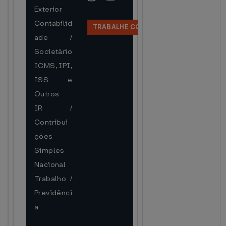
Exterior
Contabilid
TRABALHE CONOSCO
ade /
Societário
ICMS, IPI,
ISS e
Outros
IR /
Contribui
ções
Simples
Nacional
Trabalho /
Previdênci
a