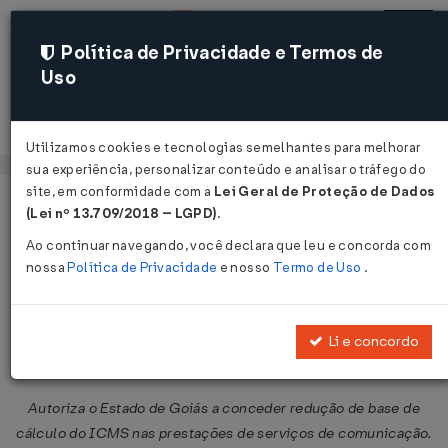
Política de Privacidade e Termos de
Uso
Acessar
Utilizamos cookies e tecnologias semelhantes para melhorar
sua experiência, personalizar conteúdo e analisar o tráfego do
site, em conformidade com a
Lei Geral de Proteção de Dados
Página Inicial
Legislações
Legislação Federal
Voltar
(Lei nº 13.709/2018 – LGPD)
.
Ao continuar navegando, você declara que leu e concorda com
Convênio ICMS Nº 44 DE
nossa
Política de Privacidade
e nosso
Termo de Uso
.
01/04/2005
Publicado no DOU em 5 abr 2005
Li e concordo
Compartilhar:
Autoriza o Estado de Goiás a conceder redução de base de
cálculo do ICMS nas prestações de serviços de comunicação.