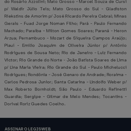
do Rosário Azzolini; Mato Grosso - Marcel Souza de Cursi
p/ Waldir Júlio Teis; Mato Grosso do Sul - Gladiston
Riekstins de Amorim p/ José Ricardo Pereira Cabral; Minas
Gerais - Fuad Jorge Noman Filho; Pará - Paulo Fernando
Machado; Paraíba - Milton Gomes Soares; Paraná - Heron
Arzua; Pernambuco - Mozart de Siqueira Campos Araújo;
Piauí - Emílio Joaquim de Oliveira Júnior p/ Antônio
Rodrigues de Sousa Neto; Rio de Janeiro - Luiz Fernando
Victor; Rio Grande do Norte - João Batista Soares de Lima
p/ Lina Maria Vieira; Rio Grande do Sul - Paulo Michelucci
Rodrigues; Rondônia - José Genaro de Andrade; Roraima -
Carlos Pedrosa Junior; Santa Catarina - Lindolfo Weber p/
Max Roberto Bornholdt; São Paulo - Eduardo Refinetti
Guardia; Sergipe - Gilmar de Melo Mendes; Tocantins -
Dorival Roriz Guedes Coelho.
ASSINAR O LEGISWEB