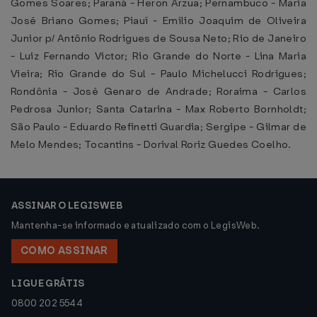
Gomes Soares; Paraná - Heron Arzua; Pernambuco - Maria
José Briano Gomes; Piauí - Emílio Joaquim de Oliveira
Junior p/ Antônio Rodrigues de Sousa Neto; Rio de Janeiro
- Luiz Fernando Victor; Rio Grande do Norte - Lina Maria
Vieira; Rio Grande do Sul - Paulo Michelucci Rodrigues;
Rondônia - José Genaro de Andrade; Roraima - Carlos
Pedrosa Junior; Santa Catarina - Max Roberto Bornholdt;
São Paulo - Eduardo Refinetti Guardia; Sergipe - Gilmar de
Melo Mendes; Tocantins - Dorival Roriz Guedes Coelho.
ASSINAR O LEGISWEB
Mantenha-se informado e atualizado com o LegisWeb.
COMO ASSINAR
LIGUE GRÁTIS
0800 202 5544