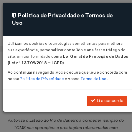
Política de Privacidade e Termos de
Uso
Acessar
Utilizamos cookies e tecnologias semelhantes para melhorar
sua experiência, personalizar conteúdo e analisar o tráfego do
site, em conformidade com a
Lei Geral de Proteção de Dados
Página Inicial
Legislações
Legislação Federal
Voltar
(Lei nº 13.709/2018 – LGPD)
.
Ao continuar navegando, você declara que leu e concorda com
Convênio ICMS Nº 65 DE
nossa
Política de Privacidade
e nosso
Termo de Uso
.
01/07/2005
Publicado no DOU em 5 jul 2005
Li e concordo
Compartilhar:
Autoriza o Estado do Rio de Janeiro a conceder isenção do
ICMS nas operações e prestações relacionadas com