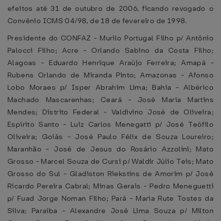
efeitos até 31 de outubro de 2006, ficando revogado o
Convênio ICMS 04/98, de 18 de fevereiro de 1998.
Presidente do CONFAZ - Murilo Portugal Filho p/ Antônio
Palocci Filho; Acre - Orlando Sabino da Costa Filho;
Alagoas - Eduardo Henrique Araújo Ferreira; Amapá -
Rubens Orlando de Miranda Pinto; Amazonas - Afonso
Lobo Moraes p/ Isper Abrahim Lima; Bahia - Albérico
Machado Mascarenhas; Ceará - José Maria Martins
Mendes; Distrito Federal - Valdivino José de Oliveira;
Espírito Santo - Luiz Carlos Menegatti p/ José Teófilo
Oliveira; Goiás - José Paulo Félix de Souza Loureiro;
Maranhão - José de Jesus do Rosário Azzolini; Mato
Grosso - Marcel Souza de Cursi p/ Waldir Júlio Teis; Mato
Grosso do Sul - Gladiston Riekstins de Amorim p/ José
Ricardo Pereira Cabral; Minas Gerais - Pedro Meneguetti
p/ Fuad Jorge Noman Filho; Pará - Maria Rute Tostes da
Silva; Paraíba - Alexandre José Lima Souza p/ Milton